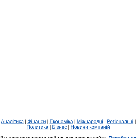
Аналітика
|
Фінанси
|
Економіка
|
Міжнародні
|
Регіональні
|
Политика
|
Бізнес
|
Новини компаній