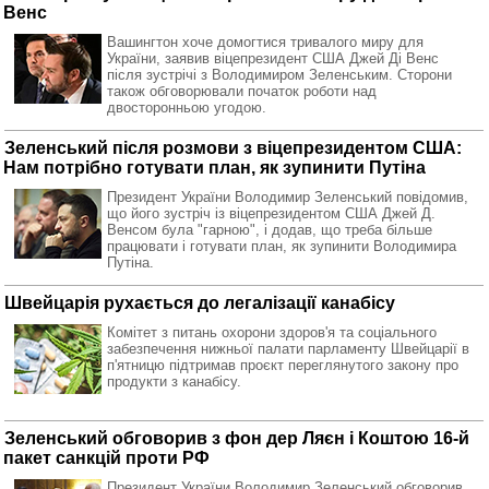
Венс
Вашингтон хоче домогтися тривалого миру для
України, заявив віцепрезидент США Джей Ді Венс
після зустрічі з Володимиром Зеленським. Сторони
також обговорювали початок роботи над
двосторонньою угодою.
Зеленський після розмови з віцепрезидентом США:
Нам потрібно готувати план, як зупинити Путіна
Президент України Володимир Зеленський повідомив,
що його зустріч із віцепрезидентом США Джей Д.
Венсом була "гарною", і додав, що треба більше
працювати і готувати план, як зупинити Володимира
Путіна.
Швейцарія рухається до легалізації канабісу
Комітет з питань охорони здоров'я та соціального
забезпечення нижньої палати парламенту Швейцарії в
п'ятницю підтримав проєкт переглянутого закону про
продукти з канабісу.
Зеленський обговорив з фон дер Ляєн і Коштою 16-й
пакет санкцій проти РФ
Президент України Володимир Зеленський обговорив