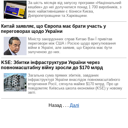
За шість місяців від запуску програми «Національний
кешбек» до неї долучилися понад 1 700 виробників, з
яких найактивнішими є бізнеси Києва,
Дніпропетровщини та Харківщини.
Китай заявляє, що Європа має брати участь у
переговорах щодо України
Міністр закордонних справ Китаю Ван Ї привітав
переговори між США і Росією щодо врегулювання
війни в Україні, але заявив, що Європа має бути
залученою до них.
KSE: Збитки інфраструктури України через
повномасштабну війну зросли до $170 млрд
Загальна сума прямих збитків, завданих
інфраструктурі України внаслідок повномасштабного
вторгнення Росії, сягнула майже $170 млрд. Про це
повідомляє Київська школа економіки (KSE) у новому
звіті.
Назад
. . .
Далі