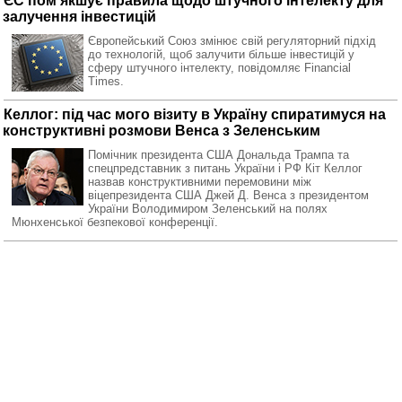
ЄС пом'якшує правила щодо штучного інтелекту для
залучення інвестицій
Європейський Союз змінює свій регуляторний підхід
до технологій, щоб залучити більше інвестицій у
сферу штучного інтелекту, повідомляє Financial
Times.
Келлог: під час мого візиту в Україну спиратимуся на
конструктивні розмови Венса з Зеленським
Помічник президента США Дональда Трампа та
спецпредставник з питань України і РФ Кіт Келлог
назвав конструктивними перемовини між
віцепрезидента США Джей Д. Венса з президентом
України Володимиром Зеленський на полях
Мюнхенської безпекової конференції.