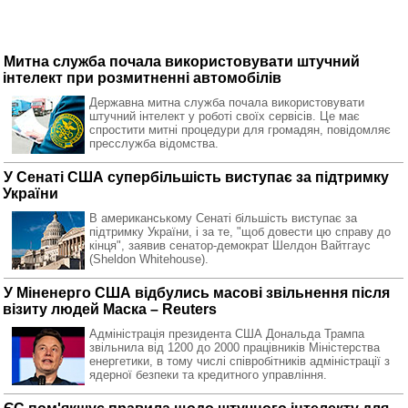
Митна служба почала використовувати штучний
інтелект при розмитненні автомобілів
Державна митна служба почала використовувати
штучний інтелект у роботі своїх сервісів. Це має
спростити митні процедури для громадян, повідомляє
пресслужба відомства.
У Сенаті США супербільшість виступає за підтримку
України
В американському Сенаті більшість виступає за
підтримку України, і за те, "щоб довести цю справу до
кінця", заявив сенатор-демократ Шелдон Вайтгаус
(Sheldon Whitehouse).
У Міненерго США відбулись масові звільнення після
візиту людей Маска – Reuters
Адміністрація президента США Дональда Трампа
звільнила від 1200 до 2000 працівників Міністерства
енергетики, в тому числі співробітників адміністрації з
ядерної безпеки та кредитного управління.