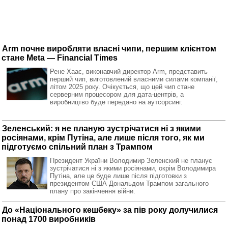
Arm почне виробляти власні чипи, першим клієнтом
стане Meta — Financial Times
Рене Хаас, виконавчий директор Arm, представить
перший чип, виготовлений власними силами компанії,
літом 2025 року. Очікується, що цей чип стане
серверним процесором для дата-центрів, а
виробництво буде передано на аутсорсинг.
Зеленський: я не планую зустрічатися ні з якими
росіянами, крім Путіна, але лише після того, як ми
підготуємо спільний план з Трампом
Президент України Володимир Зеленский не планує
зустрічатися ні з якими росіянами, окрім Володимира
Путіна, але це буде лише після підготовки з
президентом США Дональдом Трампом загального
плану про закінчення війни.
До «Національного кешбеку» за пів року долучилися
понад 1700 виробників