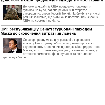
Допомога зі США продовжує надходити - МЗС України
Допомога Україні із США продовжує надходити,
зупинок не було, заявив речник Міністерства
закордонних справ Георгій Тихий. На брифінгу в Києві
речник зазначив, що зупинок із постачанням зброї із
США на сьогодні не було.
ЗМІ: республіканці у Сенаті стурбовані підходом
Маска до скорочення витрат і звільнень
Сенатори-республіканці у розмові з керівницею
апарату Білого дому нібито повідомили про свою
стурбованість агресивним підходом мільярдера Ілона
Маска, якого Трамп залучив до ухвалення рішень, у
питаннях заморозки фінансування та звільнення
держслужбовців.