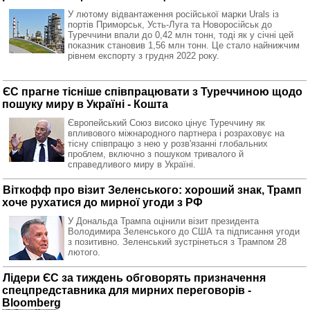
У лютому відвантаження російської марки Urals із
портів Приморськ, Усть-Луга та Новоросійськ до
Туреччини впали до 0,42 млн тонн, тоді як у січні цей
показник становив 1,56 млн тонн. Це стало найнижчим
рівнем експорту з грудня 2022 року.
ЄС прагне тісніше співпрацювати з Туреччиною щодо
пошуку миру в Україні - Кошта
Європейський Союз високо цінує Туреччину як
впливового міжнародного партнера і розраховує на
тісну співпрацю з нею у розв'язанні глобальних
проблем, включно з пошуком тривалого й
справедливого миру в Україні.
Віткофф про візит Зеленського: хороший знак, Трамп
хоче рухатися до мирної угоди з РФ
У Дональда Трампа оцінили візит президента
Володимира Зеленського до США та підписання угоди
з позитивно. Зеленський зустрінеться з Трампом 28
лютого.
Лідери ЄС за тиждень обговорять призначення
спецпредставника для мирних переговорів -
Bloomberg