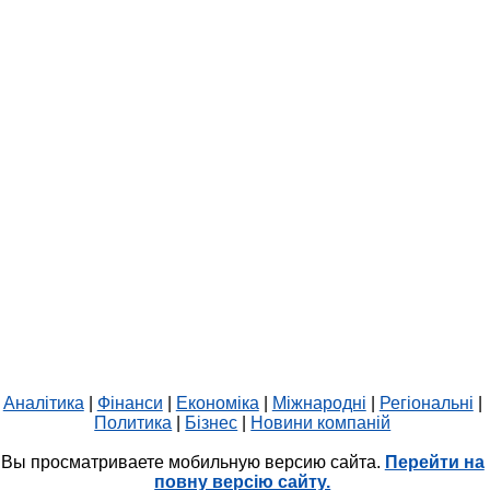
Аналітика
|
Фінанси
|
Економіка
|
Міжнародні
|
Регіональні
|
Политика
|
Бізнес
|
Новини компаній
Вы просматриваете мобильную версию сайта.
Перейти на
повну версію сайту.