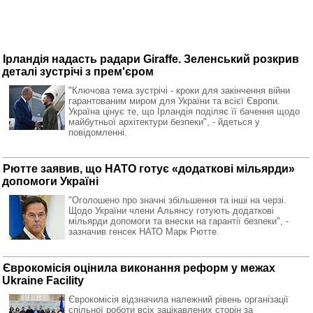
Ірландія надасть радари Giraffe. Зеленський розкрив
деталі зустрічі з прем'єром
"Ключова тема зустрічі - кроки для закінчення війни
гарантованим миром для України та всієї Європи.
Україна цінує те, що Ірландія поділяє її бачення щодо
майбутньої архітектури безпеки", - йдеться у
повідомленні.
Рютте заявив, що НАТО готує «додаткові мільярди»
допомоги Україні
"Оголошено про значні збільшення та інші на черзі.
Щодо України члени Альянсу готують додаткові
мільярди допомоги та внески на гарантії безпеки", -
зазначив генсек НАТО Марк Рютте.
Єврокомісія оцінила виконання реформ у межах
Ukraine Facility
Єврокомісія відзначила належний рівень організації
спільної роботи всіх зацікавлених сторін за