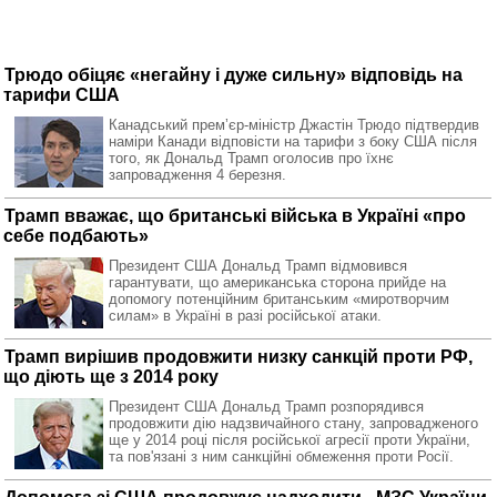
Трюдо обіцяє «негайну і дуже сильну» відповідь на
тарифи США
Канадський премʼєр-міністр Джастін Трюдо підтвердив
наміри Канади відповісти на тарифи з боку США після
того, як Дональд Трамп оголосив про їхнє
запровадження 4 березня.
Трамп вважає, що британські війська в Україні «про
себе подбають»
Президент США Дональд Трамп відмовився
гарантувати, що американська сторона прийде на
допомогу потенційним британським «миротворчим
силам» в Україні в разі російської атаки.
Трамп вирішив продовжити низку санкцій проти РФ,
що діють ще з 2014 року
Президент США Дональд Трамп розпорядився
продовжити дію надзвичайного стану, запровадженого
ще у 2014 році після російської агресії проти України,
та пов'язані з ним санкційні обмеження проти Росії.