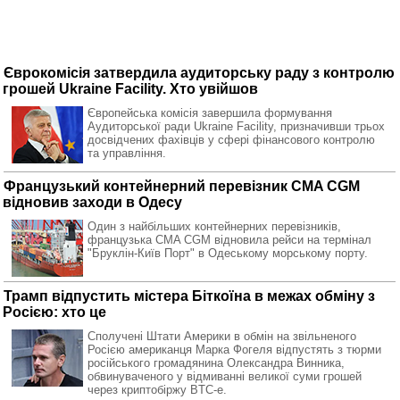
Єврокомісія затвердила аудиторську раду з контролю
грошей Ukraine Facility. Хто увійшов
Європейська комісія завершила формування
Аудиторської ради Ukraine Facility, призначивши трьох
досвідчених фахівців у сфері фінансового контролю
та управління.
Французький контейнерний перевізник CMA CGM
відновив заходи в Одесу
Один з найбільших контейнерних перевізників,
французька CMA CGM відновила рейси на термінал
"Бруклін-Київ Порт" в Одеському морському порту.
Трамп відпустить містера Біткоїна в межах обміну з
Росією: хто це
Сполучені Штати Америки в обмін на звільненого
Росією американця Марка Фогеля відпустять з тюрми
російського громадянина Олександра Винника,
обвинуваченого у відмиванні великої суми грошей
через криптобіржу BTC-e.