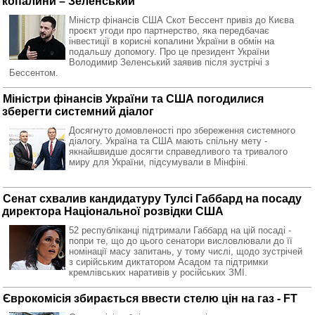
копалини – Зеленський
Міністр фінансів США Скот Бессент привіз до Києва
проєкт угоди про партнерство, яка передбачає
інвестиції в корисні копалини України в обмін на
подальшу допомогу. Про це президент України
Володимир Зеленський заявив після зустрічі з
Бессентом.
Міністри фінансів України та США погодилися
зберегти системний діалог
Досягнуто домовленості про збереження системного
діалогу. Україна та США мають спільну мету -
якнайшвидше досягти справедливого та тривалого
миру для України, підсумували в Мінфіні.
Сенат схвалив кандидатуру Тулсі Габбард на посаду
директора Національної розвідки США
52 республіканці підтримали Габбард на цій посаді -
попри те, що до цього сенатори висловлювали до її
номінації масу запитань, у тому числі, щодо зустрічей
з сирійським диктатором Асадом та підтримки
кремлівських наративів у російських ЗМІ.
Єврокомісія збирається ввести стелю цін на газ - FT