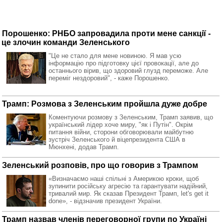
Порошенко: РНБО запровадила проти мене санкції -
це злочин команди Зеленського
"Це не стало для мене новиною. Я мав усю
інформацію про підготовку цієї провокації, але до
останнього вірив, що здоровий глузд переможе. Але
переміг нездоровий", - каже Порошенко.
Трамп: Розмова з Зеленським пройшла дуже добре
Коментуючи розмову з Зеленським, Трамп заявив, що
український лідер хоче миру, "як і Путін". Окрім
питання війни, сторони обговорювали майбутню
зустріч Зеленського й віцепрезидента США в
Мюнхені, додав Трамп.
Зеленський розповів, про що говорив з Трампом
«Визначаємо наші спільні з Америкою кроки, щоб
зупинити російську агресію та гарантувати надійний,
тривалий мир. Як сказав Президент Трамп, let's get it
done», - відзначив президент України.
Трамп назвав членів переговорної групи по Україні