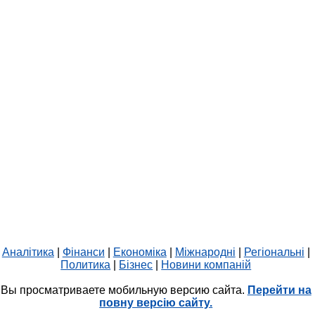
Аналітика
|
Фінанси
|
Економіка
|
Міжнародні
|
Регіональні
|
Политика
|
Бізнес
|
Новини компаній
Вы просматриваете мобильную версию сайта.
Перейти на
повну версію сайту.