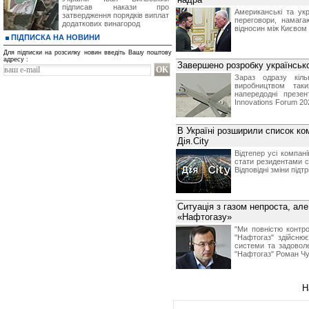
підписав накази про
Американські та укр
затвердження порядків виплат
переговори, намага
додаткових винагород
відносин між Києвом
ПІДПИСКА НА НОВИНИ
Для підписки на розсилку новин введіть Вашу поштову
адресу :
Завершено розробку українськ
Зараз одразу кіль
виробництвом таки
напередодні презе
Innovations Forum 20
В Україні розширили список ко
Дія.City
Відтепер усі компан
стати резидентами сп
Відповідні зміни підт
Ситуація з газом непроста, ал
«Нафтогазу»
"Ми повністю контр
"Нафтогаз" здійсню
системи та задоволе
"Нафтогаз" Роман Ч
Н