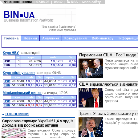
Фінансові новини
|
07.08.26
|
08:32
|
RSS
|
мапа сайту
"Без хазяїна й двір плаче"
Українське прислів'я
Головна
Новини
Аналітика
Котирування
Веб-майстру
Інформація
Курс НБУ
на
сьогодні
Перемовини США і Росії щодо У
за
курс
uah
%
Пекін дивиться на п
USD
1
44,7626
0,0731
0,16
Москва, кажуть аналі
EUR
1
51,6717
0,0464
0,09
мультилатеральний с
Курс обміну валют
на
вчора
, 09:43
куп.
uah
%
прод.
uah
%
USD
44,4840
0,06
0,13
44,9364
0,01
0,03
США відмовляються визнавати
EUR
51,3060
0,15
0,29
51,9148
0,06
0,12
Сполучені Штати да
Міжбанківський ринок
на
вчора
, 17:05
щодо судового пер
британське виданн
куп.
uah
%
прод.
uah
%
джерела.
USD
44,7000
0,00
0,00
44,7400
0,01
0,02
EUR
51,6106
0,01
0,02
51,6433
0,01
0,02
Трамп: Участь Зеленського у п
ТОП-НОВИНИ
Також президент СШ
Євросоюз спрямує Україні €1,4 млрд із
козирів" у переговор
доходів від російських активів
Європейський Союз спрямує
Україні 1,4 млрд євро за
рахунок доходів від