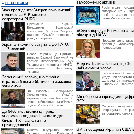
заморожених активів
ТОП-НОВИНИ
Росія може погоди
Указ президента: Умєров призначений
заморожених у Європ
головою СЗР, Клименко —
щоб частина цих грош
пише Reuters із пос
секретарем РНБО
Президент України
Володимир Зеленський
«Слуга народу» Кормишкіна ви
призначив Pустема Умєрова
головою Служби зовнішньої
підозр від НАБУ
розвідки України.
Народна депутатка
Україна ніколи не вступить до НАТО,
прізвище Аллахве
повноважень.
— Залужний
Посол України у Британії,
генерал Валерій Залужний не
вважає перспективним рух
Радник Трампа заявив, що Зел
України до членства в НАТО,
найближчим часом
визначений в Конституції
України.
За словами Волца, 
Зеленський заявив, що Україна
угоду, і ви побачите
Що може бути краще 
втратила близько 50 тисяч військових
Штатами?" - запитав
загиблими
За словами Володимира
Зеленського, Україна
Міноборони запровадило цифро
втратила на війні близько 50
ЗСУ
тисяч військових загиблими,
тоді як Росія - 700 тисяч.
Система щоденно а
випробувань. У ра
До ₴460 тис. щомісяця: уряд
автоматично фіксуєт
унормував додаткові виплати для
бійців НГУ, Нацполіції та
прикордонників
ЗМІ: посадовці України і США 
Міністр внутрішніх справ
України Іван Вигівський
надра