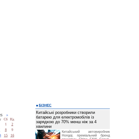
БІЗНЕС
Китайські розробники створили
025
»
батарею для електромобілів із
т
Сб
Нд
зарядкою до 70% менш ніж за 4
1
2
хвилини
7
8
9
Китайський автовиробник
Hongqi, преміальний бренд
4
15
16