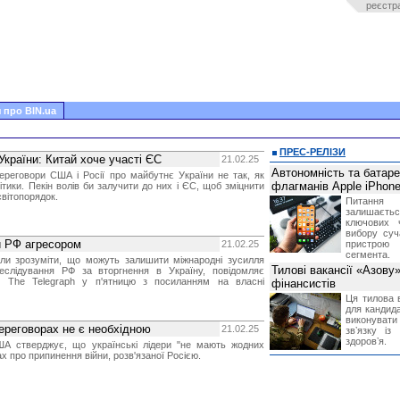
реєстр
 про BIN.ua
ПРЕС-РЕЛІЗИ
країни: Китай хоче участі ЄС
21.02.25
Автономність та батар
ереговори США і Росії про майбутнє України не так, як
флагманів Apple iPhone
тики. Пекін волів би залучити до них і ЄС, щоб зміцнити
вітопорядок.
Питання
залишає
ключових 
вибору суч
 РФ агресором
21.02.25
пристрою
сегмента.
ли зрозуміти, що можуть залишити міжнародні зусилля
Тилові вакансії «Азову
еслідування РФ за вторгнення в Україну, повідомляє
я The Telegraph у п'ятницю з посиланням на власні
фінансистів
Ця тилова в
для кандида
виконувати 
ереговорах не є необхідною
21.02.25
звʼязку із
здоровʼя.
А стверджує, що українські лідери "не мають жодних
ах про припинення війни, розв'язаної Росією.