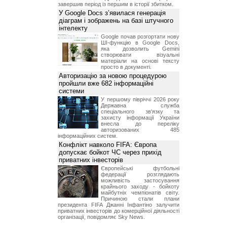
завершив період із першим в історії збитком.
У Google Docs з’явилася генерація
діаграм і зображень на базі штучного
інтелекту
Google почав розгортати нову
ШІ-функцію в Google Docs,
яка дозволить Gemini
створювати візуальні
матеріали на основі тексту
просто в документі.
Авторизацію за новою процедурою
пройшли вже 682 інформаційні
системи
У першому півріччі 2026 року
Державна служба
спеціального зв'язку та
захисту інформації України
внесла до переліку
авторизованих 485
інформаційних систем.
Конфлікт навколо FIFA: Європа
допускає бойкот ЧС через прихід
приватних інвесторів
Європейські футбольні
федерації розглядають
можливість застосування
крайнього заходу - бойкоту
майбутніх чемпіонатів світу.
Причиною стали плани
президента FIFA Джанні Інфантіно залучити
приватних інвесторів до комерційної діяльності
організації, повідомляє Sky News.