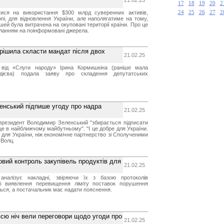
21.02.25
17
18
19
20
2
тися на використання $300 млрд суверенних активів,
24
25
26
27
2
і, для відновлення України, але наполягатиме на тому,
ей була витрачена на окуповані території країни. Про це
иланням на поінформовані джерела.
рішила скласти мандат після двох
21.02.25
 від «Слуги народу» Ірина Кормишкіна (раніше мала
рдієва) подала заяву про складення депутатських
енський підпише угоду про надра
21.02.25
президент Володимир Зеленський "збирається підписати
 це в найближчому майбутньому". "І це добре для України.
для України, ніж економічне партнерство зі Сполученими
 Волц.
вий контроль закупівель продуктів для
21.02.25
налізує накладні, звіряючи їх з базою протоколів
зі виявлення перевищення ліміту поставок порушення
ься, а постачальник має надати пояснення.
всю ніч вели переговори щодо угоди про
21.02.25