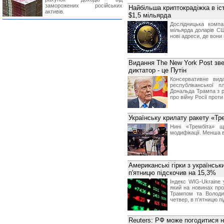
заморожених російських
Найбільша криптокрадіжка в іст
активів.
$1,5 мільярда
Дослідницька компа
мільярда доларів С
нові адреси, де вони
Видання The New York Post зв
диктатор - це Путін
Консервативне вид
республіканської 
Дональда Трампа з р
про війну Росії проти
Українську крилату ракету «Тр
Нині «Трембіта» 
модифікації. Менша в
Американські гірки з українськ
п'ятницю підскочив на 15,3%
Індекс WIG-Ukraine 
який на новинах пр
Трампом та Володи
четвер, в п'ятницю п
Reuters: РФ може погодитися 