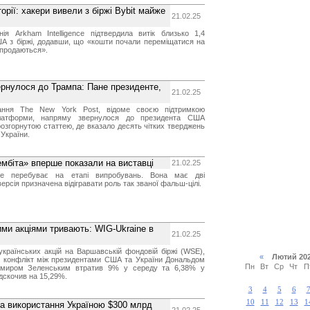
орії: хакери вивели з біржі Bybit майже
21.02.25
нія Arkham Intelligence підтвердила витік близько 1,4
ША з біржі, додавши, що «кошти почали переміщатися на
 продаються».
ернулося до Трампа: Пане президенте,
21.02.25
ання The New York Post, відоме своєю підтримкою
платформи, напряму звернулося до президента США
озгорнутою статтею, де вказало десять чітких тверджень
 України.
ембіта» вперше показали на виставці
21.02.25
ще перебуває на етапі випробувань. Вона має дві
ерсія призначена відігравати роль так званої фальш-цілі.
ими акціями тривають: WIG-Ukraine в
21.02.25
українських акцій на Варшавській фондовій біржі (WSE),
«
Лютий 2
о конфлікт між президентами США та України Дональдом
Пн
Вт
Ср
Чт
П
миром Зеленським втратив 9% у середу та 6,38% у
ідскочив на 15,29%.
3
4
5
6
10
11
12
13
1
на використання Україною $300 млрд