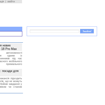
ація
|
ввійти
ея нових
 18 Pro Max
 автономності
ться одним із
чинників під час
асного мобільного
 преміального
»: посади для
акансія підходить
тів, що не можуть
бойові завдання у
 віком чи станом