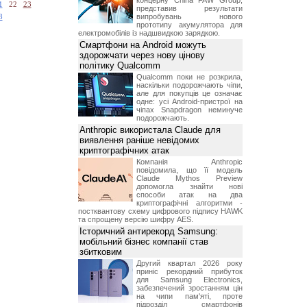
концерну China FAW Group,
1
22
23
представив результати
випробувань нового
8
прототипу акумулятора для
електромобілів із надшвидкою зарядкою.
Смартфони на Android можуть
здорожчати через нову цінову
політику Qualcomm
Qualcomm поки не розкрила,
наскільки подорожчають чіпи,
але для покупців це означає
одне: усі Android-пристрої на
чіпах Snapdragon неминуче
подорожчають.
Anthropic використала Claude для
виявлення раніше невідомих
криптографічних атак
Компанія Anthropic
повідомила, що її модель
Claude Mythos Preview
допомогла знайти нові
способи атак на два
криптографічні алгоритми -
постквантову схему цифрового підпису HAWK
та спрощену версію шифру AES.
Історичний антирекорд Samsung:
мобільний бізнес компанії став
збитковим
Другий квартал 2026 року
приніс рекордний прибуток
для Samsung Electronics,
забезпечений зростанням цін
на чипи пам'яті, проте
підрозділ смартфонів