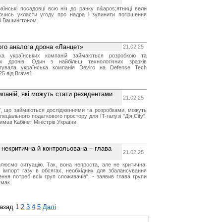
аїнські посадовці всю ніч до ранку п&apos;ятниці вели
ючись укласти угоду про надра і зупинити погіршення
 і Вашингтоном.
ого аналога дрона «Ланцет»
21.02.25
ка українських компаній займаються розробкою та
х дронів. Один з найбільш технологічних зразків
нтувала українська компанія Deviro на Defense Tech
25 від Brave1.
мпаній, які можуть стати резидентами
21.02.25
ії, що займаються дослідженнями та розробками, можуть
еціального податкового простору для IT-галузі "Дія.City".
римав Кабінет Міністрів України.
е некритична й контрольована – глава
21.02.25
олюємо ситуацію. Так, вона непроста, але не критична.
є імпорт газу в обсягах, необхідних для збалансування
ння потреб всіх груп споживачів", - заявив глава групи
умак.
азад
1
2
3
4
5
Далі