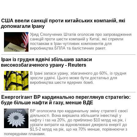
США ввели санкції проти китайських компаній, які
допомагали Ірану
Уряд Сполучених Штатів оголосив про запровадження
санкцій проти шести компаній у Китаї, які сприяли
поставкам в Іран чутливих компонентів для
виробництва БПЛА та балістичних ракет.
Іран із грудня вдвічі збільшив запаси
високозбагаченого урану - Reuters
В Ірані запаси урану, збагаченого до 60%, із грудня
зросли удвічі. Цього може бути достатньо для
виробництва шести ядерних бомб.
Енергогігант BP кардинально переглянув стратегію:
буде більше нафти й газу, менше ВДЕ
BP оголосила про кардинальну зміну стратегії своєї
діяльності. Вона вирішила збільшити інвестиції у
нафту і газ на 20%, до приблизно $10 млрд на рік, і
урізати витрати на відновлювані джерела енергії до
$1,5-2 млрд на рік, що на 70% менше, порівнюючи з
попередніми планами.