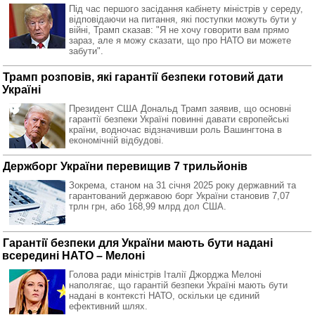
Під час першого засідання кабінету міністрів у середу,
відповідаючи на питання, які поступки можуть бути у
війні, Трамп сказав: "Я не хочу говорити вам прямо
зараз, але я можу сказати, що про НАТО ви можете
забути".
Трамп розповів, які гарантії безпеки готовий дати
Україні
Президент США Дональд Трамп заявив, що основні
гарантії безпеки Україні повинні давати європейські
країни, водночас відзначивши роль Вашингтона в
економічній відбудові.
Держборг України перевищив 7 трильйонів
Зокрема, станом на 31 січня 2025 року державний та
гарантований державою борг України становив 7,07
трлн грн, або 168,99 млрд дол США.
Гарантії безпеки для України мають бути надані
всередині НАТО – Мелоні
Голова ради міністрів Італії Джорджа Мелоні
наполягає, що гарантій безпеки Україні мають бути
надані в контексті НАТО, оскільки це єдиний
ефективний шлях.