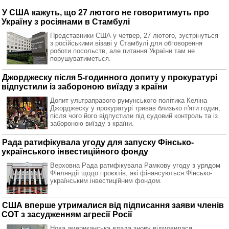
У США кажуть, що 27 лютого не говоритимуть про
Україну з росіянами в Стамбулі
Представники США у четвер, 27 лютого, зустрінуться
з російськими візаві у Стамбулі для обговорення
роботи посольств, але питання України там не
порушуватиметься.
Джорджеску після 5-годинного допиту у прокуратурі
відпустили із забороною виїзду з країни
Допит ультраправого румунського політика Келіна
Джорджеску у прокуратурі тривав близько п'яти годин,
після чого його відпустили під судовий контроль та із
забороною виїзду з країни.
Рада ратифікувала угоду для запуску Фінсько-
українського інвестиційного фонду
Верховна Рада ратифікувала Рамкову угоду з урядом
Фінляндії щодо проєктів, які фінансуються Фінсько-
українським інвестиційним фондом.
США вперше утрималися від підписання заяви членів
СОТ з засудженням агресії Росії
Нова американська влада знову відмовилася