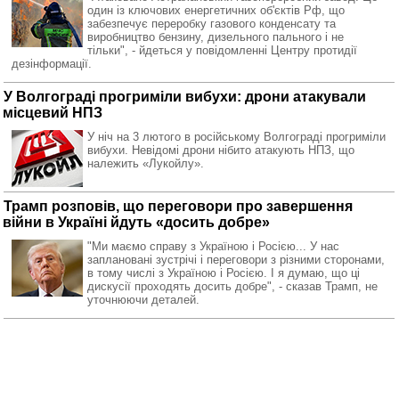
один із ключових енергетичних об'єктів Рф, що
забезпечує переробку газового конденсату та
виробництво бензину, дизельного пального і не
тільки", - йдеться у повідомленні Центру протидії
дезінформації.
У Волгограді прогриміли вибухи: дрони атакували
місцевий НПЗ
У ніч на 3 лютого в російському Волгограді прогриміли
вибухи. Невідомі дрони нібито атакують НПЗ, що
належить «Лукойлу».
Трамп розповів, що переговори про завершення
війни в Україні йдуть «досить добре»
"Ми маємо справу з Україною і Росією... У нас
заплановані зустрічі і переговори з різними сторонами,
в тому числі з Україною і Росією. І я думаю, що ці
дискусії проходять досить добре", - сказав Трамп, не
уточнюючи деталей.