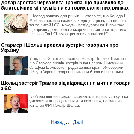
Долар зростає через мита Трампа, що призвело до
багаторічних мінімумів на світових валютних ринках
«Несподіванкою для ринків ... стало те, що Канада і
Мексика негайно вжили заходів у відповідь, і що інші,
тобто Китай і ЄС, можуть наслідувати їхній приклад,
що призведе до різкого скорочення світової торгівлі»,
- сказав Тоні Сікамор, ринковий аналітик IG.
Стармер і Шольц провели зустріч: говорили про
Україну
У неділю, 2 лютого, прем'єр-міністр Великої Британії
Кір Стармер провів зустріч із канцлером Німеччини
Олафом Шольцем. Представники країн обговорили
війну в Україні, оборонні питання Європи і не тільки.
Шольц застеріг Трампа від підвищення мит на товари
з ЄС
Глобалізація виявилася «великою історією успіху, яка
уможливила процвітання для всіх нас», наголосив
канцлер ФРН Олаф Шольц.
Назад
. . .
Далі