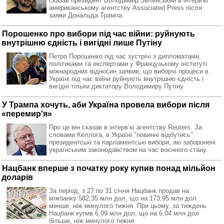
сказав президент Володимир Зеленський в інтерв'ю
американському агентству Associated Press після
заяви Дональда Трампа.
Порошенко про вибори під час війни: руйнують
внутрішню єдність і вигідні лише Путіну
Петро Порошенко під час зустрічі з дипломатами,
політиками та експертами у Французькому інституті
міжнародних відносин заявив, що виборчі процеси в
Україні під час війни руйнують внутрішню єдність і
вигідні тільки диктатору Володимиру Путіну.
У Трампа хочуть, аби Україна провела вибори після
«перемир'я»
Про це він сказав в інтервʼю агентству Reuters. За
словами Келлога, в Україні "повинні відбутись"
президентські та парламентські вибори, які заборонені
українським законодавством на час воєнного стану.
Нацбанк вперше з початку року купив понад мільйон
доларів
За період, з 27 по 31 січня Нацбанк продав на
міжбанку 582,35 млн дол, що на 173,95 млн дол
менше, ніж минулого тижня. При цьому, за тиждень
Нацбанк купив 6,09 млн дол, що на 6,04 млн дол
більше, ніж минулого тижня.