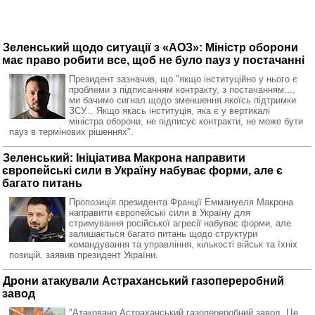
Зеленський щодо ситуації з «АОЗ»: Міністр оборони
має право робити все, щоб не було пауз у постачанні
Президент зазначив, що "якщо інституційно у нього є
проблеми з підписанням контракту, з постачанням...,
ми бачимо сигнал щодо зменшення якоїсь підтримки
ЗСУ... Якщо якась інституція, яка є у вертикалі
міністра оборони, не підписує контракти, не може бути
пауз в термінових рішеннях".
Зеленський: Ініціатива Макрона направити
європейські сили в Україну набуває форми, але є
багато питань
Пропозиція президента Франції Еммануеля Макрона
направити європейські сили в Україну для
стримування російської агресії набуває форми, але
залишається багато питань щодо структури
командування та управління, кількості військ та їхніх
позицій, заявив президент України.
Дрони атакували Астраханський газопереробний
завод
"Атаковано Астраханський газопереробний завод. Це