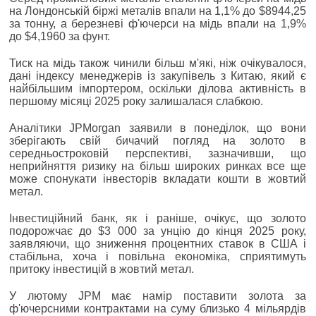
на Лондонській біржі металів впали на 1,1% до $8944,25
за тонну, а березневі ф'ючерси на мідь впали на 1,9%
до $4,1960 за фунт.
Тиск на мідь також чинили більш м'які, ніж очікувалося,
дані індексу менеджерів із закупівель з Китаю, який є
найбільшим імпортером, оскільки ділова активність в
першому місяці 2025 року залишалася слабкою.
Аналітики JPMorgan заявили в понеділок, що вони
зберігають свій бичачий погляд на золото в
середньостроковій перспективі, зазначивши, що
неприйняття ризику на більш широких ринках все ще
може спонукати інвесторів вкладати кошти в жовтий
метал.
Інвестиційний банк, як і раніше, очікує, що золото
подорожчає до $3 000 за унцію до кінця 2025 року,
заявляючи, що зниження процентних ставок в США і
стабільна, хоча і повільна економіка, сприятимуть
притоку інвестицій в жовтий метал.
У лютому JPM має намір поставити золота за
ф'ючерсними контрактами на суму близько 4 мільярдів