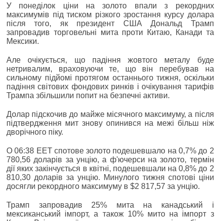
У понеділок ціни на золото впали з рекордних
максимумів під тиском різкого зростання курсу долара
після того, як президент США Дональд Трамп
запровадив торговельні мита проти Китаю, Канади та
Мексики.
Але очікується, що падіння жовтого металу буде
нетривалим, враховуючи те, що він перебував на
сильному підйомі протягом останнього тижня, оскільки
падіння світових фондових ринків і очікування тарифів
Трампа збільшили попит на безпечні активи.
Долар підскочив до майже місячного максимуму, а після
підтвердження мит знову опинився на межі більш ніж
дворічного піку.
О 06:38 EET спотове золото подешевшало на 0,7% до 2
780,56 доларів за унцію, а ф'ючерси на золото, термін
дії яких закінчується в квітні, подешевшали на 0,8% до 2
810,30 доларів за унцію. Минулого тижня спотові ціни
досягли рекордного максимуму в $2 817,57 за унцію.
Трамп запровадив 25% мита на канадський і
мексиканський імпорт, а також 10% мито на імпорт з