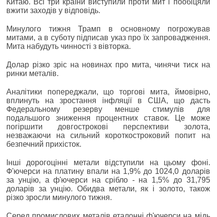
Китаю. Всі три країни виступили проти мит і пообіцяли
вжити заходів у відповідь.
Минулого тижня Трамп в основному погрожував
митами, а в суботу підписав указ про їх запровадження.
Мита набудуть чинності з вівторка.
Долар різко зріс на новинах про мита, чинячи тиск на
ринки металів.
Аналітики попереджали, що торгові мита, ймовірно,
вплинуть на зростання інфляції в США, що дасть
Федеральному резерву менше стимулів для
подальшого зниження процентних ставок. Це може
погіршити довгострокові перспективи золота,
незважаючи на сильний короткостроковий попит на
безпечний прихісток.
Інші дорогоцінні метали відступили на цьому фоні.
Ф'ючерси на платину впали на 1,9% до 1024,0 доларів
за унцію, а ф'ючерси на срібло - на 1,5% до 31,795
доларів за унцію. Обидва метали, як і золото, також
різко зросли минулого тижня.
Серед промислових металів еталонні ф'ючерси на мідь