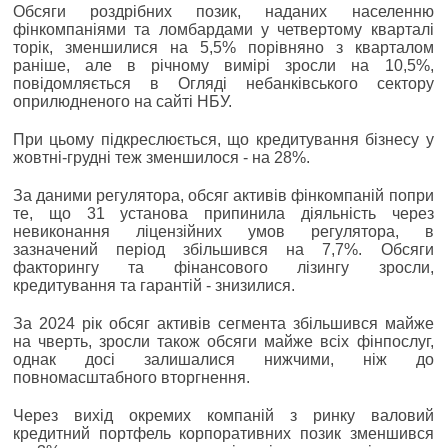
Обсяги роздрібних позик, наданих населенню
фінкомпаніями та ломбардами у четвертому кварталі
торік, зменшилися на 5,5% порівняно з кварталом
раніше, але в річному вимірі зросли на 10,5%,
повідомляється в Огляді небанківського сектору
оприлюдненого на сайті НБУ.
При цьому підкреслюється, що кредитування бізнесу у
жовтні-грудні теж зменшилося - на 28%.
За даними регулятора, обсяг активів фінкомпаній попри
те, що 31 установа припинила діяльність через
невиконання ліцензійних умов регулятора, в
зазначений період збільшився на 7,7%. Обсяги
факторингу та фінансового лізингу зросли,
кредитування та гарантій - знизилися.
За 2024 рік обсяг активів сегмента збільшився майже
на чверть, зросли також обсяги майже всіх фінпослуг,
однак досі залишалися нижчими, ніж до
повномасштабного вторгнення.
Через вихід окремих компаній з ринку валовий
кредитний портфель корпоративних позик зменшився