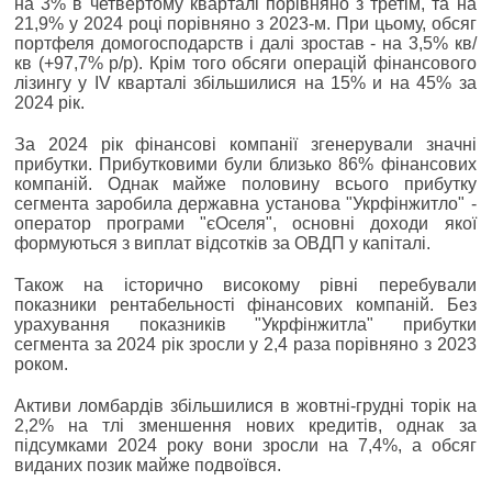
на 3% в четвертому кварталі порівняно з третім, та на
21,9% у 2024 році порівняно з 2023-м. При цьому, обсяг
портфеля домогосподарств і далі зростав - на 3,5% кв/
кв (+97,7% р/р). Крім того обсяги операцій фінансового
лізингу у IV кварталі збільшилися на 15% и на 45% за
2024 рік.
За 2024 рік фінансові компанії згенерували значні
прибутки. Прибутковими були близько 86% фінансових
компаній. Однак майже половину всього прибутку
сегмента заробила державна установа "Укрфінжитло" -
оператор програми "єОселя", основні доходи якої
формуються з виплат відсотків за ОВДП у капіталі.
Також на історично високому рівні перебували
показники рентабельності фінансових компаній. Без
урахування показників "Укрфінжитла" прибутки
сегмента за 2024 рік зросли у 2,4 раза порівняно з 2023
роком.
Активи ломбардів збільшилися в жовтні-грудні торік на
2,2% на тлі зменшення нових кредитів, однак за
підсумками 2024 року вони зросли на 7,4%, а обсяг
виданих позик майже подвоївся.