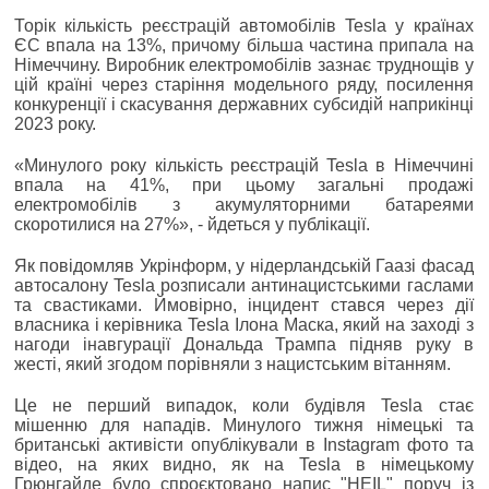
Торік кількість реєстрацій автомобілів Tesla у країнах
ЄС впала на 13%, причому більша частина припала на
Німеччину. Виробник електромобілів зазнає труднощів у
цій країні через старіння модельного ряду, посилення
конкуренції і скасування державних субсидій наприкінці
2023 року.
«Минулого року кількість реєстрацій Tesla в Німеччині
впала на 41%, при цьому загальні продажі
електромобілів з акумуляторними батареями
скоротилися на 27%», - йдеться у публікації.
Як повідомляв Укрінформ, у нідерландській Гаазі фасад
автосалону Tesla розписали антинацистськими гаслами
та свастиками. Ймовірно, інцидент стався через дії
власника і керівника Tesla Ілона Маска, який на заході з
нагоди інавгурації Дональда Трампа підняв руку в
жесті, який згодом порівняли з нацистським вітанням.
Це не перший випадок, коли будівля Tesla стає
мішенню для нападів. Минулого тижня німецькі та
британські активісти опублікували в Instagram фото та
відео, на яких видно, як на Tesla в німецькому
Грюнгайде було спроєктовано напис "HEIL" поруч із