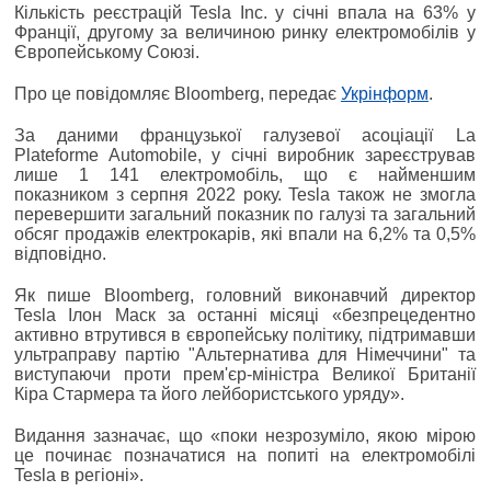
Кількість реєстрацій Tesla Inc. у січні впала на 63% у
Франції, другому за величиною ринку електромобілів у
Європейському Союзі.
Про це повідомляє Bloomberg, передає
Укрінформ
.
За даними французької галузевої асоціації La
Plateforme Automobile, у січні виробник зареєстрував
лише 1 141 електромобіль, що є найменшим
показником з серпня 2022 року. Tesla також не змогла
перевершити загальний показник по галузі та загальний
обсяг продажів електрокарів, які впали на 6,2% та 0,5%
відповідно.
Як пише Bloomberg, головний виконавчий директор
Tesla Ілон Маск за останні місяці «безпрецедентно
активно втрутився в європейську політику, підтримавши
ультраправу партію "Альтернатива для Німеччини" та
виступаючи проти прем'єр-міністра Великої Британії
Кіра Стармера та його лейбористського уряду».
Видання зазначає, що «поки незрозуміло, якою мірою
це починає позначатися на попиті на електромобілі
Tesla в регіоні».