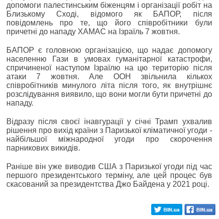
допомоги палестинським біженцям і організації робіт на
Близькому Сході, відомого як БАПОР, після
повідомлень про те, що його співробітники були
причетні до нападу ХАМАС на Ізраїль 7 жовтня.
БАПОР є головною організацією, що надає допомогу
населенню Гази в умовах гуманітарної катастрофи,
спричиненої наступом Ізраїлю на цю територію після
атаки 7 жовтня. Але ООН звільнила кількох
співробітників минулого літа після того, як внутрішнє
розслідування виявило, що вони могли бути причетні до
нападу.
Відразу після своєї інавгурації у січні Трамп ухвалив
рішення про вихід країни з Паризької кліматичної угоди -
найбільшої міжнародної угоди про скорочення
парникових викидів.
Раніше він уже виводив США з Паризької угоди під час
першого президентського терміну, але цей процес був
скасований за президентства Джо Байдена у 2021 році.