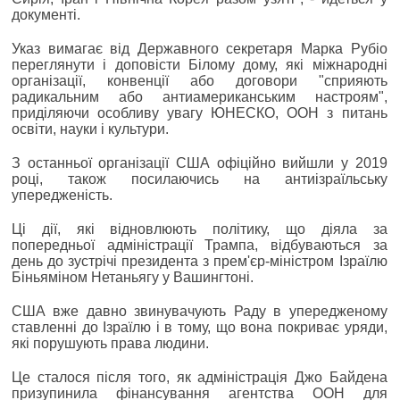
документі.
Указ вимагає від Державного секретаря Марка Рубіо
переглянути і доповісти Білому дому, які міжнародні
організації, конвенції або договори "сприяють
радикальним або антиамериканським настроям",
приділяючи особливу увагу ЮНЕСКО, ООН з питань
освіти, науки і культури.
З останньої організації США офіційно вийшли у 2019
році, також посилаючись на антиізраїльську
упередженість.
Ці дії, які відновлюють політику, що діяла за
попередньої адміністрації Трампа, відбуваються за
день до зустрічі президента з прем'єр-міністром Ізраїлю
Біньяміном Нетаньягу у Вашингтоні.
США вже давно звинувачують Раду в упередженому
ставленні до Ізраїлю і в тому, що вона покриває уряди,
які порушують права людини.
Це сталося після того, як адміністрація Джо Байдена
призупинила фінансування агентства ООН для