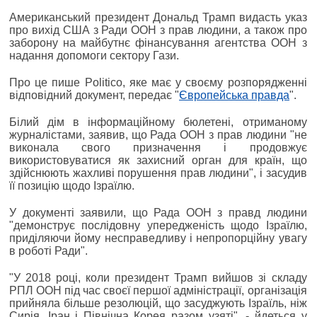
Американський президент Дональд Трамп видасть указ
про вихід США з Ради ООН з прав людини, а також про
заборону на майбутнє фінансування агентства ООН з
надання допомоги сектору Гази.
Про це пише Politico, яке має у своєму розпорядженні
відповідний документ, передає "
Європейська правда
".
Білий дім в інформаційному бюлетені, отриманому
журналістами, заявив, що Рада ООН з прав людини "не
виконала свого призначення і продовжує
використовуватися як захисний орган для країн, що
здійснюють жахливі порушення прав людини", і засудив
її позицію щодо Ізраїлю.
У документі заявили, що Рада ООН з правд людини
"демонструє послідовну упередженість щодо Ізраїлю,
приділяючи йому несправедливу і непропорційну увагу
в роботі Ради".
"У 2018 році, коли президент Трамп вийшов зі складу
РПЛ ООН під час своєї першої адміністрації, організація
прийняла більше резолюцій, що засуджують Ізраїль, ніж
Сирія, Іран і Північна Корея разом узяті", - йдеться у