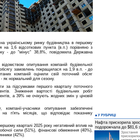
і на українському ринку будівництва в першому
 на 1,6 відсоткових пункта (в.п.) порівняно з
ку - до "мінус" 38,8%, повідомила Державна
 відомством опитування компаній будівельної
о обсягу замовлень покращилася на 1,9 в.п. - до
таних компаній оцінили свій поточний обсяг
 - як нормальний для сезону.
ги за підсумками першого кварталу поточного
нтів. Зниження вартості будівельних робіт
нтів, а 39% не очікують жодних змін у ціновій
 компанії-учасники опитування забезпечені
на п'ять місяців, що відповідає показнику
У РУБРИЦІ
Нафта прискорила зрос
першому кварталі 2025 року негативний вплив на
подорожчала до $81,6 
обочої сили (51%), фінансові обмеження (40%),
Зростанн
инники (42%).
прискори
четвер на т