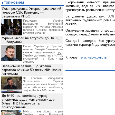
Скорочення кількості праців
ТОП-НОВИНИ
компаній, тоді як 53% вважає
Указ президента: Умєров призначений
прогнозують розширення штату
головою СЗР, Клименко —
секретарем РНБО
За даними Держстату, 35% 
виконаних будівельних робіт 
Президент України
Володимир Зеленський
обсягів.
призначив Pустема Умєрова
головою Служби зовнішньої
Опитування засвідчило, що дл
розвідки України.
складно передбачити майбутній 
Україна ніколи не вступить до НАТО,
Статдані наведено без урах
— Залужний
частини територій, де ведуться 
Посол України у Британії,
генерал Валерій Залужний не
вважає перспективним рух
України до членства в НАТО,
Ключові
теги
:
нерухомість
визначений в Конституції
України.
Зеленський заявив, що Україна
втратила близько 50 тисяч військових
загиблими
За словами Володимира
Зеленського, Україна
втратила на війні близько 50
тисяч військових загиблими,
тоді як Росія - 700 тисяч.
До ₴460 тис. щомісяця: уряд
унормував додаткові виплати для
бійців НГУ, Нацполіції та
прикордонників
Міністр внутрішніх справ
України Іван Вигівський