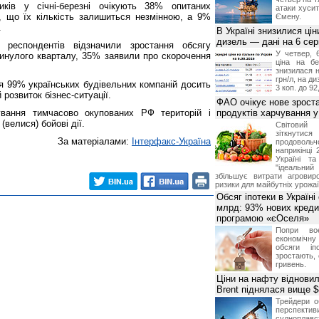
ників у січні-березні очікують 38% опитаних
атаки хусит
, що їх кількість залишиться незмінною, а 9%
Ємену.
.
В Україні знизилися цін
дизель — дані на 6 се
респондентів відзначили зростання обсягу
У четвер, 
минулого кварталу, 35% заявили про скорочення
ціна на б
знизилася н
грн/л, на д
я 99% українських будівельних компаній досить
3 коп. до 92
розвиток бізнес-ситуації.
ФАО очікує нове зроста
ування тимчасово окупованих РФ територій і
продуктів харчування у 
(велися) бойові дії.
Світови
зіткнутис
За матеріалами:
Інтерфакс-Україна
продоволь
наприкінці 
Україні т
"ідеальни
збільшує витрати агровир
ризики для майбутніх урожаї
Обсяг іпотеки в Україні
млрд: 93% нових креди
програмою «єОселя»
Попри во
економічну
обсяги іп
зростають,
гривень.
Ціни на нафту відновил
Brent піднялася вище $
Трейдери о
перспекти
судноплав