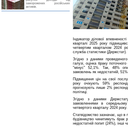
заморожених російських
активів.
Індикатор ділової впевненост
кварталі 2025 року підвищився
четвертим кварталом 2024 ро
служба статистики (Держстат).
Згідно з даними проведеного
галузі, оцінка браку поточног
"мінус" 52,1%. Так, 48% опи
замовлень як недостатній, 51%
Підвищення цін на свої послу
року очікують 59% респонде
прогнозують лише 2% респонде
політиці.
Згідно з даними Держстату,
замовленнями в середньому 
четвертого кварталу 2024 року.
Статвідомство зазначає, що в 
будівництво чинитимуть брак р
недостатній попит (24%), інші ч