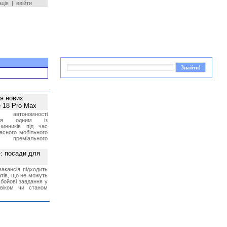
ація
|
ввійти
ея нових
 18 Pro Max
 автономності
ться одним із
чинників під час
асного мобільного
 преміального
»: посади для
акансія підходить
тів, що не можуть
бойові завдання у
 віком чи станом