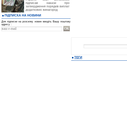
підписав накази про
затвердження порядків виплат
додаткових винагород
ПІДПИСКА НА НОВИНИ
Для підписки на розсилку новин введіть Вашу поштову
адресу :
ТЕГИ