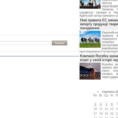
протоці
переговор
Оманом, т
саудівські танкери в Че
Аденській затоці тримають р
Нові правила ЄС зміню
імпорту продукції твар
походження
Європейсь
правила і
тваринног
потребує 
експорте
виробничих
простежуваності та експортн
Компанія Rozetka зазн
втрат у своїй історії ч
Rozetka за
прямих збит
свого іс
сягають м
через удари
«
Серпень 2
Пн
Вт
Ср
Чт
П
3
4
5
6
10
11
12
13
1
17
18
19
20
2