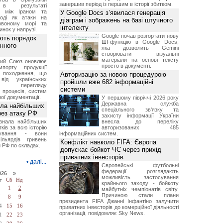
завершив період із першим в історії збитком.
 в результаті
ів між Іраном та
У Google Docs з’явилася генерація
оді як атаки на
діаграм і зображень на базі штучного
рвоному морі та
інтелекту
инок у напрузі.
Google почав розгортати нову
ють порядок
ШІ-функцію в Google Docs,
инного
яка дозволить Gemini
створювати візуальні
матеріали на основі тексту
кий Союз оновлює
просто в документі.
мпорту продукції
о походження, що
Авторизацію за новою процедурою
від українських
пройшли вже 682 інформаційні
рів перегляду
системи
 процесів, систем
ої документації.
У першому півріччі 2026 року
Державна служба
ала найбільших
спеціального зв'язку та
ерез атаку РФ
захисту інформації України
знала найбільших
внесла до переліку
ків за всю історію
авторизованих 485
нування - вони
інформаційних систем.
ільярдів гривень
Конфлікт навколо FIFA: Європа
 РФ по складах.
допускає бойкот ЧС через прихід
приватних інвесторів
•
далі...
Європейські футбольні
федерації розглядають
026 »
можливість застосування
т
Сб
Нд
крайнього заходу - бойкоту
1
2
майбутніх чемпіонатів світу.
Причиною стали плани
7
8
9
президента FIFA Джанні Інфантіно залучити
4
15
16
приватних інвесторів до комерційної діяльності
організації, повідомляє Sky News.
1
22
23