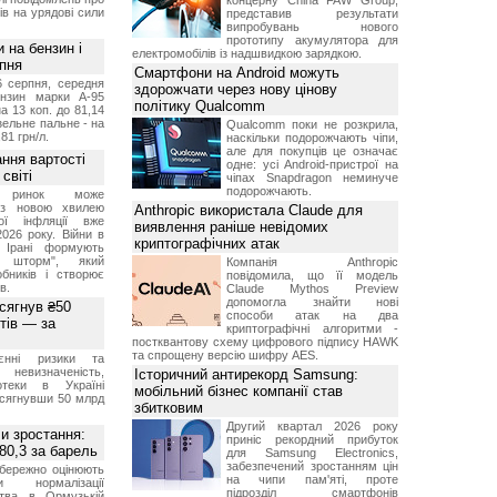
концерну China FAW Group,
ів на урядові сили
представив результати
випробувань нового
прототипу акумулятора для
и на бензин і
електромобілів із надшвидкою зарядкою.
рпня
Смартфони на Android можуть
6 серпня, середня
здорожчати через нову цінову
ензин марки А-95
політику Qualcomm
а 13 коп. до 81,14
изельне пальне - на
Qualcomm поки не розкрила,
,81 грн/л.
наскільки подорожчають чіпи,
але для покупців це означає
ння вартості
одне: усі Android-пристрої на
світі
чіпах Snapdragon неминуче
подорожчають.
й ринок може
я з новою хвилею
Anthropic використала Claude для
чої інфляції вже
виявлення раніше невідомих
2026 року. Війни в
криптографічних атак
а Ірані формують
й шторм", який
Компанія Anthropic
обників і створює
повідомила, що її модель
в.
Claude Mythos Preview
допомогла знайти нові
 сягнув ₴50
способи атак на два
тів — за
криптографічні алгоритми -
постквантову схему цифрового підпису HAWK
та спрощену версію шифру AES.
єнні ризики та
 невизначеність,
Історичний антирекорд Samsung:
отеки в Україні
мобільний бізнес компанії став
 сягнувши 50 млрд
збитковим
Другий квартал 2026 року
и зростання:
приніс рекордний прибуток
80,3 за барель
для Samsung Electronics,
забезпечений зростанням цін
бережно оцінюють
на чипи пам'яті, проте
ви нормалізації
підрозділ смартфонів
ства в Ормузькій