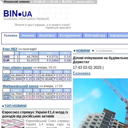
Фінансові новини
|
07.08.26
|
01:19
|
RSS
|
мапа сайту
"Вчення в щасті украшає, а в нещасті утішає"
Українське прислів'я
Головна
Новини
Аналітика
Котирування
Веб-майстру
Інформація
Курс НБУ
на
сьогодні
НОВИНИ
за
курс
uah
%
USD
1
44,7626
0,0731
0,16
Ділові очікування на будівельному
EUR
1
51,6717
0,0464
0,09
Держстат
17:43 03.02.2025
|
Курс обміну валют
на
вчора
, 09:43
куп.
uah
%
прод.
uah
%
Економіка
USD
44,4840
0,06
0,13
44,9364
0,01
0,03
EUR
51,3060
0,15
0,29
51,9148
0,06
0,12
Міжбанківський ринок
на
вчора
, 17:05
куп.
uah
%
прод.
uah
%
USD
44,7000
0,00
0,00
44,7400
0,01
0,02
EUR
51,6106
0,01
0,02
51,6433
0,01
0,02
ТОП-НОВИНИ
Євросоюз спрямує Україні €1,4 млрд із
доходів від російських активів
Європейський Союз спрямує
Україні 1,4 млрд євро за
рахунок доходів від