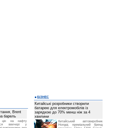
БІЗНЕС
Китайські розробники створили
батарею для електромобілів із
тання, Brent
зарядкою до 70% менш ніж за 4
за барель
хвилини
я цін на нафту
Китайський автовиробник
лося ввечері у
Hongqi, преміальний бренд
лі повідомлень про