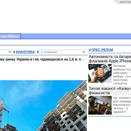
реєстр
 про BIN.ua
ПРЕС-РЕЛІЗИ
АНАЛІТИКА
Автономність та батар
 ринку України в I кв. підвищилися на 1,6 в. п. -
флагманів Apple iPhone
Питання
залишає
ключових 
вибору суч
пристрою
сегмента.
Тилові вакансії «Азову
фінансистів
Ця тилова в
для кандида
виконувати 
звʼязку із
здоровʼя.