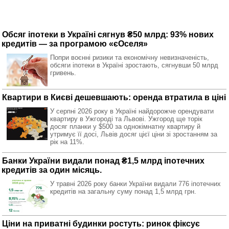
Обсяг іпотеки в Україні сягнув ₴50 млрд: 93% нових
кредитів — за програмою «єОселя»
Попри воєнні ризики та економічну невизначеність,
обсяги іпотеки в Україні зростають, сягнувши 50 млрд
гривень.
Квартири в Києві дешевшають: оренда втратила в ціні
У серпні 2026 року в Україні найдорожче орендувати
квартиру в Ужгороді та Львові. Ужгород ще торік
досяг планки у $500 за однокімнатну квартиру й
утримує її досі, Львів досяг цієї ціни зі зростанням за
рік на 11%.
Банки України видали понад ₴1,5 млрд іпотечних
кредитів за один місяць.
У травні 2026 року банки України видали 776 іпотечних
кредитів на загальну суму понад 1,5 млрд грн.
Ціни на приватні будинки ростуть: ринок фіксує