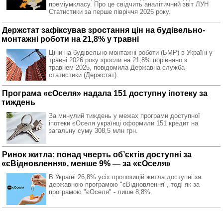
преміумкласу. Про це свідчить аналітичний звіт ЛУН
Статистики за перше півріччя 2026 року.
Держстат зафіксував зростання цін на будівельно-
монтажні роботи на 21,8% у травні
Ціни на будівельно-монтажні роботи (БМР) в Україні у
травні 2026 року зросли на 21,8% порівняно з
травнем-2025, повідомила Державна служба
статистики (Держстат).
Програма «єОселя» надала 151 доступну іпотеку за
тиждень
За минулий тиждень у межах програми доступної
іпотеки єОселя українці оформили 151 кредит на
загальну суму 308,5 млн грн.
Ринок житла: понад чверть об’єктів доступні за
«єВідновлення», менше 9% — за «єОселя»
В Україні 26,8% усіх пропозицій житла доступні за
державною програмою "єВідновлення", тоді як за
програмою "єОселя" - лише 8,8%.