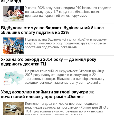
₴1,7 млрд
У квітні 2026 року банки видали 910 іпотечних кредитів
на загальну суму 1,7 млрд грн, більшість позик
припала на первинний ринок нерухомості.
Відбудова стимулює бюджет: будівельний бізнес
збільшив сплату податків на 23%
Підприємства будівельної галузі України в першому
кварталі поточного року продемонстрували стрімке
зростання податкових показників.
Україна б’є рекорд з 2014 року — до кінця року
відкриють десятки ТЦ
На ринку комерційної нерухомості України до кінця
2026 року планують здати в експлуатацію 22
торговельні центри. Більшість з них відкриються у
західних регіонах, зазначається у звіті Expandia.
Уряд дозволив приймати житлові ваучери як
початковий внесок у програмі «єОселя»
Компоненти двох житлових програм поєднали:
власникам ваучера за програмою «Житло для ВПО з
ТОТ» дозволили використовувати його як перший