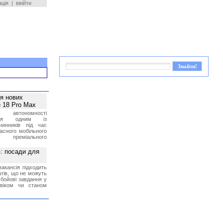
ація
|
ввійти
ея нових
 18 Pro Max
 автономності
ться одним із
чинників під час
асного мобільного
 преміального
»: посади для
акансія підходить
тів, що не можуть
бойові завдання у
 віком чи станом