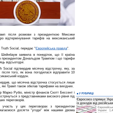
мп після розмови з президенткою Мексики
о відтермінування тарифів на мексиканський
Truth Social, передає "
Європейська правда
".
 Шейнбаум заявила в понеділок, що її країна
з президентом Дональдом Трампом і що тарифи
яць відсьогодні.
h Social підтвердив місячну відстрочку, яку, за
і після того, як вона погодилася відправити 10
сиканський кордон.
вердив, що місячна відстрочка стосується лише
, які Трамп також обклав тарифами на вихідних.
 Марко Рубіо, міністр фінансів Скотт Бессент і
У РУБРИЦІ
зустрінуться з представниками високого рівня під
Євросоюз спрямує Укра
ших переговорів.
із доходів від російськи
 участь у цих переговорах з президентом
Європейсь
магаємося досягти "угоди" між нашими двома
Україні 1