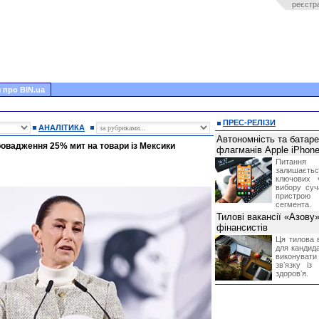
реєстр
 про BIN.ua
ПРЕС-РЕЛІЗИ
АНАЛІТИКА
Автономність та батар
ровадження 25% мит на товари із Мексики
флагманів Apple iPhone
Питання
залишає
ключових 
вибору суч
пристрою
сегмента.
Тилові вакансії «Азову
фінансистів
Ця тилова в
для кандида
виконувати 
звʼязку із
здоровʼя.