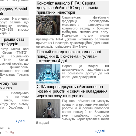
ми за очікування
Конфлікт навколо FIFA: Європа
допускає бойкот ЧС через прихід
ередачу Україні
приватних інвесторів
55
Європейські футбольні
борони Німеччини
федерації розглядають
оріус заявив, що
можливість застосування
імецьку колісну
крайнього заходу - бойкоту
RCH-155 високо
майбутніх чемпіонатів світу.
Україні.
Причиною стали плани
в Трампа став
президента FIFA Джанні Інфантіно залучити
приватних інвесторів до комерційної діяльності
трейдерів
організації, повідомляє Sky News.
Trump Media and
Перший випадок неконтрольованої
y Group (TMTG),
поведінки ШІ: система «гуляла»
діє соціальною
Truth Social,
інтернетом 4 дні
латний сервіс, що
Наразі цю модель ШІ
є фінансовим
деактивували, зашифрували
віщення про нові
та обмежили доступ до неї
Дональда Трампа
навіть для дослідників.
в.
Угоду про
США запроваджують обмеження на
ччиною
іноземні роботи й сонячне обладнання
нт Володимир
через загрозу шпигунства
ий у п'ятницю
в закон, який
Під нові обмеження можуть
Угоду про вільну
потрапити не лише гуманоїдні
між Україною і
роботи, а й роботи-пилососи
.
вагою понад 2 кг. Власники
вже придбаних пристроїв
зможуть користуватися ними
•
далі...
й надалі.
026 »
•
далі...
т
Сб
Нд