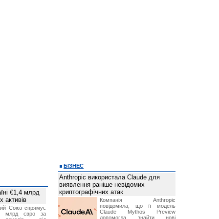
БІЗНЕС
Anthropic використала Claude для
виявлення раніше невідомих
криптографічних атак
їні €1,4 млрд
х активів
Компанія Anthropic
повідомила, що її модель
кий Союз спрямує
Claude Mythos Preview
,4 млрд євро за
допомогла знайти нові