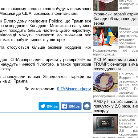
рахунок
замороже
активів.
на північному кордоні країни будуть спрямовані
 Мексики до США, зокрема, з фентанілом.
Українські аграрії отри
Канади обладнання для
к Білого дому повідомив Politico, що Трамп все
зерна
рони кордонів з Канадою і Мексикою і на зупинці
Канада г
ідки походить більша частина цього наркотику.
забезпе
відповіді можуть призвести до зниження або
додатко
і мають набути чинності у вівторок.
рукавами 
зберіганн
та стосуються більше безпеки кордонів, ніж
російських
інфраструктуру, які уск
агропродукції.
идент США запровадив тарифи у розмірі 25% на
У США посилили тиск н
і набудуть чинності 4 лютого, а також пригрозив
TRUMP: сенатори вима
союзу.
розслідування
Сенатори
 анонсували власні 25-відсоткові тарифи на
Воррен і Р
 на дії Трампа.
звернулися 
цінних па
За матеріалами:
ЛIГАБiзнесIнформ
(SEC) По
заклико
розслідування щодо мемко
AMD у II кв. збільшила
прибуток у 2,6 раза, ви
рекорду
Американ
мікросхем
Devices у 
збільшив ч
2,6 раз
скоригова