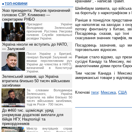
країнами", - написав Трамп.
ТОП-НОВИНИ
Шейнбаум заявила, що війська 
Указ президента: Умєров призначений
на боротьбу з наркотрафіком з
головою СЗР, Клименко —
секретарем РНБО
Раніше в понеділок представни
Президент України
ще наполягає на заходах з охо
Володимир Зеленський
потоку фентанілу з Китаю, зв
призначив Pустема Умєрова
Посадовець сказав, що їхні 
головою Служби зовнішньої
скасування значних тарифів, як
розвідки України.
Україна ніколи не вступить до НАТО,
Посадовець зазначив, що ми
— Залужний
торговельних відносин.
Посол України у Британії,
Раніше стало відомо, що през
генерал Валерій Залужний не
вважає перспективним рух
сусідні Канаду та Мексику, як
України до членства в НАТО,
аналогічними діями проти Євро
визначений в Конституції
України.
Тим часом Канада і Мексика
Зеленський заявив, що Україна
американські товари у відповідь
втратила близько 50 тисяч військових
загиблими
За словами Володимира
Ключові
теги
:
Мексика
,
США
Зеленського, Україна
втратила на війні близько 50
тисяч військових загиблими,
тоді як Росія - 700 тисяч.
До ₴460 тис. щомісяця: уряд
унормував додаткові виплати для
бійців НГУ, Нацполіції та
прикордонників
Міністр внутрішніх справ