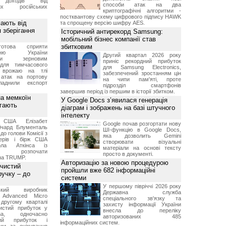
 доходів від
способи атак на два
них російських
криптографічні алгоритми -
постквантову схему цифрового підпису HAWK
мають від
та спрощену версію шифру AES.
 зберігання
Історичний антирекорд Samsung:
мобільний бізнес компанії став
збитковим
отова сприяти
ченню України
Другий квартал 2026 року
вими зерновим
приніс рекордний прибуток
для тимчасового
для Samsung Electronics,
я врожаю на тлі
забезпечений зростанням цін
 атак на портову
на чипи пам'яті, проте
ладнили експорт
підрозділ смартфонів
завершив період із першим в історії збитком.
а мемкоїн
У Google Docs з’явилася генерація
гають
діаграм і зображень на базі штучного
інтелекту
 США Елізабет
Google почав розгортати нову
ічард Блументаль
ШІ-функцію в Google Docs,
до голови Комісії з
яка дозволить Gemini
перів і бірж США
створювати візуальні
ла Аткінса із
матеріали на основі тексту
м розпочати
просто в документі.
їна TRUMP.
Авторизацію за новою процедурою
 чистий
пройшли вже 682 інформаційні
ручку – до
системи
У першому півріччі 2026 року
ський виробник
Державна служба
 Advanced Micro
спеціального зв'язку та
другому кварталі
захисту інформації України
истий прибуток у
внесла до переліку
а, одночасно
авторизованих 485
ний прибуток і
інформаційних систем.