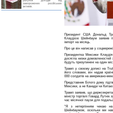
рахунок доходів від
заморожених російських
активів.
Президент США Дональд Тра
Клаудією Шейнбаум заявив пр
імпорт на місяць.
Про це він написав у соцмережі 
Президентка Мексики Клаудія
досягла низки домовленостей 
будуть призупинені на один міс
Трамп у своєму дописі на Trut
його словами, він надав країн
000 солдатів на американо-мек
Представник Білого дому підт
Мексики, а не Канади чи Китаю
Трамп заявив, що держсекретар
міністр торгівлі Говард Лутнік 
час місячної паузи для подаль
"Я з нетерпінням чекаю на
Шейнбаумом, оскільки ми на