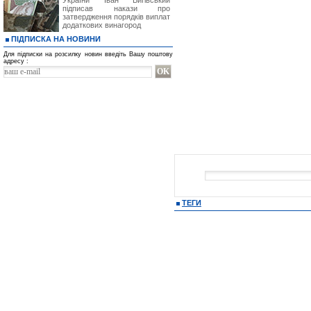
України Іван Вигівський
підписав накази про
затвердження порядків виплат
додаткових винагород
ПІДПИСКА НА НОВИНИ
Для підписки на розсилку новин введіть Вашу поштову
адресу :
ТЕГИ