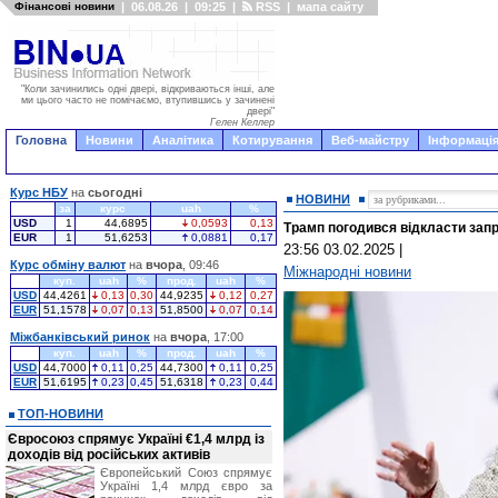
Фінансові новини
|
06.08.26
|
09:25
|
RSS
|
мапа сайту
"Коли зачинились одні двері, відкриваються інші, але
ми цього часто не помічаємо, втупившись у зачинені
двері"
Гелен Келлер
Головна
Новини
Аналітика
Котирування
Веб-майстру
Інформація
Курс НБУ
на
сьогодні
НОВИНИ
за
курс
uah
%
USD
1
44,6895
0,0593
0,13
Трамп погодився відкласти зап
EUR
1
51,6253
0,0881
0,17
23:56 03.02.2025
|
Курс обміну валют
на
вчора
, 09:46
Міжнародні новини
куп.
uah
%
прод.
uah
%
USD
44,4261
0,13
0,30
44,9235
0,12
0,27
EUR
51,1578
0,07
0,13
51,8500
0,07
0,14
Міжбанківський ринок
на
вчора
, 17:00
куп.
uah
%
прод.
uah
%
USD
44,7000
0,11
0,25
44,7300
0,11
0,25
EUR
51,6195
0,23
0,45
51,6318
0,23
0,44
ТОП-НОВИНИ
Євросоюз спрямує Україні €1,4 млрд із
доходів від російських активів
Європейський Союз спрямує
Україні 1,4 млрд євро за