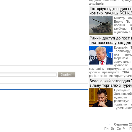
виручка виявилися кращи
аналітиків.
Пісторіус підтвердив п
новітніх гаубиць RCH-1
Міністр о
Борис Піст
новітня н
гаубицю 
оцінюють в 
Ранній доступ до пості
платною послугою для 
Компанія 
Technolog
яка воло
мережею 
запустила п
дозволя
компаніям отримувати спо
дописи президента США 
раніше за інших користувачі
Зеленський затвердив 
вільну торгівлю з Туре
Президе
Зеленськ
підписа
ратифікує 
торгівлю 
Туреччиною
«
Серпень 2
Пн
Вт
Ср
Чт
П