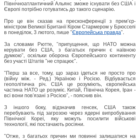
Північноатлантичний Альянс зможе існувати без США і
Європі потрібно готуватись до такого сценарію.
Про це він сказав на пресконференції з премʼєр-
міністром Великої Британії Кіром Стармером у Брюсселі
в понеділок, 3 лютого, пише "
Європейська правда
".
За словами Рютте, "припущення, що НАТО можна
керувати без США, з багатьох причин є наївною
думкою", оскільки оборона Європейського континенту
без участі Штатів "не спрацює".
"Перш за все, тому, що зараз ідеться не просто про
(війну між. - Ред.) Україною і Росією. Відбувається
геополітична річ. США це розуміють, європейська
частина НАТО це розуміє. Китай, Північна Корея, Іран -
всі вони пов'язані з Росією", - пояснив він.
З іншого боку, відзначив генсек, США також
перебувають під загрозою через ядерні випробування
Північної Кореї, яку можуть посилити військові
технології, які постачають росіяни.
"Отже, з багатьох причин ми повинні залишатися на