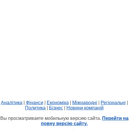
Аналітика
|
Фінанси
|
Економіка
|
Міжнародні
|
Регіональні
|
Политика
|
Бізнес
|
Новини компаній
Вы просматриваете мобильную версию сайта.
Перейти на
повну версію сайту.
HIT.UA
1063