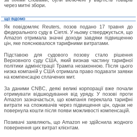
через митні збори.
ЩО ВІДОМО
Як повідомляє Reuters, позов подано 17 травня до
федерального суду в Сіетлі. У ньому стверджується, що
Amazon отримала значні доходи завдяки підвищенню
цін, яке пояснювалося тарифними витратами.
Підставою для судового позову стало рішення
Верховного суду США, який визнав частину тарифної
політики адміністрації Трампа незаконною. Після цього
низка компаній у США отримала право подавати заявки
на компенсацію сплачених мит.
За даними CNBC, деякі великі корпорації вже почали
отримувати відшкодування від уряду. У позові проти
Amazon зазначається, що компанія переклала тарифні
витрати на споживачів через підвищення цін, однак не
повернула кошти після появи можливості компенсацій.
Позивачі заявляють, що Amazon не здійснила жодного
повернення цих витрат клієнтам.