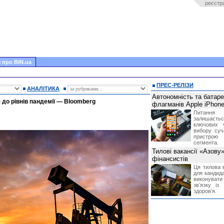
реєстр
 про BIN.ua
ПРЕС-РЕЛІЗИ
АНАЛІТИКА
Автономність та батар
до рівнів пандемії — Bloomberg
флагманів Apple iPhone
Питання
залишає
ключових 
вибору суч
пристрою
сегмента.
Тилові вакансії «Азову
фінансистів
Ця тилова в
для кандида
виконувати 
звʼязку із
здоровʼя.