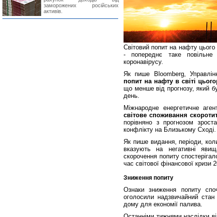
заморожених російських
активів.
Світовий попит на нафту цього 
- попереднє таке повільне 
коронавірусу.
Як пише Bloomberg, Управлін
попит на нафту в світі цього
що менше від прогнозу, який бу
день.
Міжнародне енергетичне агент
світове споживання скоротит
порівняно з прогнозом зрост
конфлікту на Близькому Сході.
Як пише видання, періоди, кол
вказують на негативні явищ
скорочення попиту спостерігало
час світової фінансової кризи 2
Зниження попиту
Ознаки зниження попиту споч
оголосили надзвичайний стан 
дому для економії палива.
Останніми тижнями наслідки ві