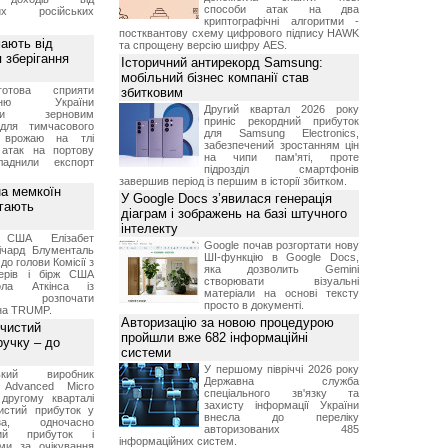
способи атак на два
них російських
криптографічні алгоритми -
постквантову схему цифрового підпису HAWK
мають від
та спрощену версію шифру AES.
 зберігання
Історичний антирекорд Samsung:
мобільний бізнес компанії став
отова сприяти
збитковим
ченню України
Другий квартал 2026 року
вими зерновим
приніс рекордний прибуток
для тимчасового
для Samsung Electronics,
я врожаю на тлі
забезпечений зростанням цін
 атак на портову
на чипи пам'яті, проте
ладнили експорт
підрозділ смартфонів
завершив період із першим в історії збитком.
а мемкоїн
У Google Docs з’явилася генерація
гають
діаграм і зображень на базі штучного
інтелекту
 США Елізабет
Google почав розгортати нову
ічард Блументаль
ШІ-функцію в Google Docs,
до голови Комісії з
яка дозволить Gemini
перів і бірж США
створювати візуальні
ла Аткінса із
матеріали на основі тексту
м розпочати
просто в документі.
їна TRUMP.
Авторизацію за новою процедурою
 чистий
пройшли вже 682 інформаційні
ручку – до
системи
У першому півріччі 2026 року
ський виробник
Державна служба
 Advanced Micro
спеціального зв'язку та
другому кварталі
захисту інформації України
истий прибуток у
внесла до переліку
а, одночасно
авторизованих 485
ний прибуток і
інформаційних систем.
ми за очікування