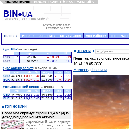
Фінансові новини
|
06.08.26
|
02:04
|
RSS
|
мапа сайту
"Без труда нема плода"
Українське прислів'я
Головна
Новини
Аналітика
Котирування
Веб-майстру
Інформація
Курс НБУ
на
сьогодні
НОВИНИ
за
курс
uah
%
USD
1
44,6895
0,0593
0,13
Попит на нафту сповільнюється 
EUR
1
51,6253
0,0881
0,17
10:41 18.05.2026
|
Курс обміну валют
на
вчора
, 09:46
Міжнародні новини
куп.
uah
%
прод.
uah
%
USD
44,4261
0,13
0,30
44,9235
0,12
0,27
EUR
51,1578
0,07
0,13
51,8500
0,07
0,14
Міжбанківський ринок
на
вчора
, 17:00
куп.
uah
%
прод.
uah
%
USD
44,7000
0,11
0,25
44,7300
0,11
0,25
EUR
51,6195
0,23
0,45
51,6318
0,23
0,44
ТОП-НОВИНИ
Євросоюз спрямує Україні €1,4 млрд із
доходів від російських активів
Європейський Союз спрямує
Україні 1,4 млрд євро за
рахунок доходів від