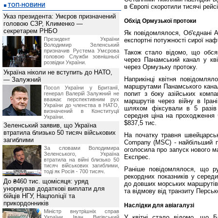
ТОП-НОВИНИ
в Європі скоротили тисячі рейсі
Указ президента: Умєров призначений
Обхід Ормузької протоки
головою СЗР, Клименко —
секретарем РНБО
Як повідомлялося, Об'єднані А
Президент України
експортні потужності сирої наф
Володимир Зеленський
призначив Pустема Умєрова
Також стало відомо, що обся
головою Служби зовнішньої
через Панамський канал у кві
розвідки України.
через Ормузьку протоку.
Україна ніколи не вступить до НАТО,
Наприкінці квітня повідомлял
— Залужний
маршрутами Панамського каналу
Посол України у Британії,
попит з боку азійських компа
генерал Валерій Залужний не
вважає перспективним рух
маршрутів через війну в Іран
України до членства в НАТО,
шляхом фіксували в 5 разів 
визначений в Конституції
середня ціна на проходження
України.
$837,5 тис.
Зеленський заявив, що Україна
втратила близько 50 тисяч військових
На початку травня швейцарськ
загиблими
Company (MSC) - найбільший пе
За словами Володимира
оголосила про запуск нового м
Зеленського, Україна
Експрес.
втратила на війні близько 50
тисяч військових загиблими,
Раніше повідомлялося, що ру
тоді як Росія - 700 тисяч.
рекордних показників у середи
До ₴460 тис. щомісяця: уряд
до довших морських маршрутів 
унормував додаткові виплати для
та відмову від транзиту Персь
бійців НГУ, Нацполіції та
прикордонників
Наслідки для авіагалузі
Міністр внутрішніх справ
У квітні стало відомо, що 
України Іван Вигівський