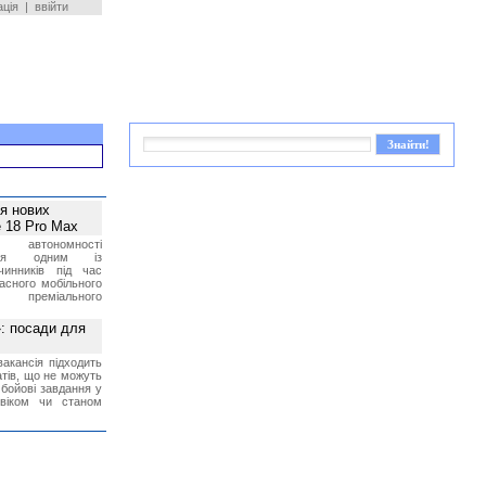
ація
|
ввійти
ея нових
 18 Pro Max
 автономності
ться одним із
чинників під час
асного мобільного
 преміального
»: посади для
акансія підходить
тів, що не можуть
бойові завдання у
 віком чи станом