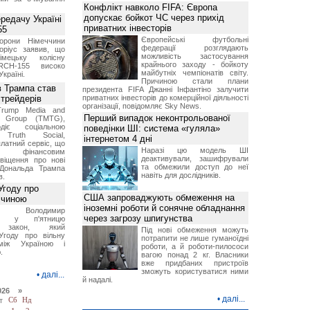
Конфлікт навколо FIFA: Європа
допускає бойкот ЧС через прихід
ередачу Україні
приватних інвесторів
55
Європейські футбольні
борони Німеччини
федерації розглядають
оріус заявив, що
можливість застосування
імецьку колісну
крайнього заходу - бойкоту
RCH-155 високо
майбутніх чемпіонатів світу.
Україні.
Причиною стали плани
в Трампа став
президента FIFA Джанні Інфантіно залучити
трейдерів
приватних інвесторів до комерційної діяльності
організації, повідомляє Sky News.
Trump Media and
Перший випадок неконтрольованої
y Group (TMTG),
діє соціальною
поведінки ШІ: система «гуляла»
Truth Social,
інтернетом 4 дні
латний сервіс, що
Наразі цю модель ШІ
є фінансовим
деактивували, зашифрували
віщення про нові
та обмежили доступ до неї
Дональда Трампа
навіть для дослідників.
в.
Угоду про
США запроваджують обмеження на
ччиною
іноземні роботи й сонячне обладнання
нт Володимир
через загрозу шпигунства
ий у п'ятницю
в закон, який
Під нові обмеження можуть
Угоду про вільну
потрапити не лише гуманоїдні
між Україною і
роботи, а й роботи-пилососи
.
вагою понад 2 кг. Власники
вже придбаних пристроїв
зможуть користуватися ними
•
далі...
й надалі.
026 »
•
далі...
т
Сб
Нд