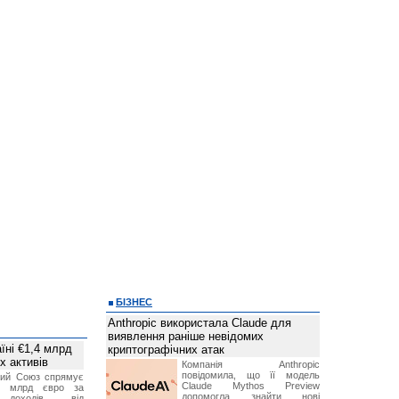
БІЗНЕС
Anthropic використала Claude для
виявлення раніше невідомих
їні €1,4 млрд
криптографічних атак
х активів
Компанія Anthropic
повідомила, що її модель
кий Союз спрямує
Claude Mythos Preview
,4 млрд євро за
допомогла знайти нові
 доходів від