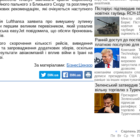
аналітиків.
ійного пального з Близького Сходу та розглянути
Пісторіус підтвердив п
ових рекомендаціях, які очікуються наступного
новітніх гаубиць RCH-1
Міністр о
нія Lufthansa заявила про вимушену зупинку
Борис Піст
вши першим великим перевізником, який ухвалив
новітня н
гаубицю 
нська easyJet повідомила, що обсяги бронювань
оцінюють в 
ів.
Ранній доступ до пості
ого скорочення кількості рейсів, виведення
платною послугою для 
ії та запровадження додаткових зборів, оскільки
Компанія 
зультати авіакомпаній і вплив війни в Ірані на
Technolog
зі.
яка воло
мережею 
За матеріалами:
БізнесЦензор
запустила п
дозволя
компаніям отримувати спо
дописи президента США 
раніше за інших користувачі
Зеленський затвердив 
вільну торгівлю з Туре
Президе
Зеленськ
підписа
ратифікує 
торгівлю 
Туреччиною
«
Серпень 2
Пн
Вт
Ср
Чт
П