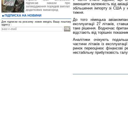
підписав накази про
зменшити залежність від авіац
затвердження порядків виплат
збільшення імпорту зі США у н
додаткових винагород
тижня.
ПІДПИСКА НА НОВИНИ
До того німецька авіакомпа
Для підписки на розсилку новин введіть Вашу поштову
експлуатації 27 літаків, ста
адресу :
таке рішення. Водночас брита
відстають від торішніх показник
Аналітики очікують подальш
частини літаків із експлуатац
ринок переоцінює фінансові ре
нестабільну прибутковість галу