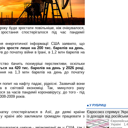
року буде зростати повільніше, ніж очікувалося,
зростання спостерігалося під час пандемії
ня енергетичної інформації США заявило, що
річ зросте лише на 200 тис. барелів на день
,
в до початку війни в Ірані, в 1,2 млн барелів на
ство бачить похмуріші перспективи, оскільки
ься на 420 тис. барелів на день у 2026 році
,
ання на 1,3 млн барелів на день до початку
и попит на нафту падає, рідкісні. Зазвичай вони
а в світовій економіці. Так, минулого разу
ся за часів пандемії коронавірусу, до того - під
008-2009 років.
У РУБРИЦІ
атку спостерігалися в Азії, де деякі країни
Євросоюз спрямує Укра
у країні або закликали громадян працювати з
із доходів від російськи
Європейсь
Україні 1
дчувалися ширше - авіакомпанії як у США, так і
рахунок