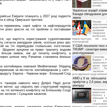
замороже
в.
активів.
Українські аграрії отри
Канади обладнання для
рабські Емірати планують у 2027 році подвоїти
зерна
ти в обхід Ормузької протоки.
Канада г
забезпе
ги перевезень сирої нафти та нафтопродуктів
додатко
тні різко зросли на тлі проблем із поставками
рукавами 
зберіганн
російських
ося, що вартість користування судноплавними
інфраструктуру, які уск
агропродукції.
 сягнула рекордних рівнів, оскільки різко зріс
У США посилили тиск н
ній на тлі перебудови глобальних логістичних
TRUMP: сенатори вима
і. Щоденні аукціони на право транзиту водним
розслідування
більше заявок, ніж до початку конфлікту, а
 через шлюзи типу Panamax становила близько
Сенатори
Воррен і Р
звернулися 
цінних па
а контейнерна компанія Mediterranean Shipping
(SEC) По
ревізник за місткістю контейнеровозів у світі -
заклико
аршруту Європа - Червоне море - Близький Схід
розслідування щодо мемко
AMD у II кв. збільшила
прибуток у 2,6 раза, ви
х танкерів навколо мису Доброї Надії досяг
рекорду
ні квітня, що свідчить про структурний перехід
Американ
на тлі затяжного конфлікту на Близькому Сході
мікросхем
кою затокою і Суецьким каналом.
Devices у 
збільшив ч
2,6 раз
скоригова
Брюссель планує закликати країни Євросоюзу
виручка виявилися кращи