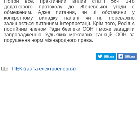
Попри все, практичний вплив статті 56-ї 1-го
додаткового протоколу до Женевської угоди є
обмеженим. Адже питання, чи ці обставини у
конкретному випадку наявні чи ні, переважно
залишається питанням інтерпретації. Крім того, Росія є
постійним членом Ради безпеки ООН і може завадити
запровадженню будь-яких можливих санкцій ООН за
порушення норм міжнародного права.
Ще:
ПЕК (газ та електроенергія)