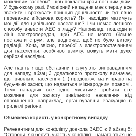
можливим засобом", щоб покласти край воєнним діям.
У будь-якому разі, ймовірний нападник має спершу все
зважити і врахувати принцип доцільності: чи тут явно
переважає військова користь? Які наслідки матимуть
мої дії для цивільного населення? І чи немає легшого
способу вивести АЕС з ладу? Наприклад, пошкодити
лінії електропередач, щоб АЕС не могла більше
постачати струм, але водночас, щоб не було витоку
радіації. Хоча, звісно, перебої з електропостачанням
для населення, особливо взимку, можуть мати дуже
серйозні наслідки.
Але навіть якщо обставини і слугують виправданням
для нападу, абзац 3 додаткового протоколу визначає,
що "цивільне населення (...) продовжує мати право на
будь-який захист, що надається міжнародним правом".
Тому нападник все одно муситиме зробити все
можливе для захисту цивільного населення від
опромінення, наприклад, організувавши евакуацію в
прилеглі регіони.
Обмежена користь у конкретному випадку
Релевантним для конфлікту довкола ЗАЕС є й абзац 5:
"Сторони, які беруть участь у конфлікті, намагаються не