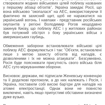
створювати жодних військових цілей поблизу названих
у першому абзаці об'єктів". Україна закидає Росії, що
вона військово "окопалася" на АЕС, використовуючи її
фактично як захисний щит, щоб не наражатися на
український вогонь. І навпаки - представник російських
окупантів у регіоні Володимир Рогов нещодавно
закинув Києву, що поблизу АЕС і у житлових районах
був потужний обстріл з боку українських військ з
американських гаубиць.
Обмеження заборони встановлювати військові цілі
поблизу АЕС формулюється і так: "Об'єкти, встановлені
лише з метою захисту об'єктів від нападів, є
дозволеними і їх не можна атакувати". Безсумнівно,
Росія буде пояснювати присутність свого війська біля
АЕС суто міркуваннями оборони.
Висновок: держави, які підписали Женевську конвенцію
та її додаткові протоколи, а до них належать і Росія, і
Україна, поставили собі високі бар'єри для нападів на
атомні електростанції. Однак вони не повністю
виключені, навіть якщо припустимі обставини визначені
дуже вузько.