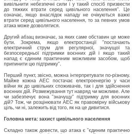
вивільнити небезпечні сили і у такий спосіб призвести
до тяжких втрати серед цивільного населення". Це
означає, якщо внаслідок нападу не очікуються важкі
втрати серед цивільного населення, то за певних умов
атака може дозволятися.
Другий абзац визначає, за яких саме обставин це може
бути. Зокрема, якщо електростанції "постачають
електричний струм для регулярної, значущої та
безпосередньої підтримки воєнних дій і якщо такий
напад є єдиним практичним можливим засобом, щоб
припинити цю підтримку".
Перший пункт, звісно, можна інтерпретувати по-різному.
Майже кожна АЕС постачає електроенергію у часи
війни як до цивільних споживачів, так і для здійснення
воєнних дій. Розмежування тут навряд чи можливе. Але
чи забезпечує вона "значущу" підтримку для воєнних
дій? Тож, чи розцінювати АЕС як правомірну військову
ціль, чи ні, залежить від того, як на це дивитися.
Головна мета: захист цивільного населення
Складно також довести, що атака є "єдиним практично