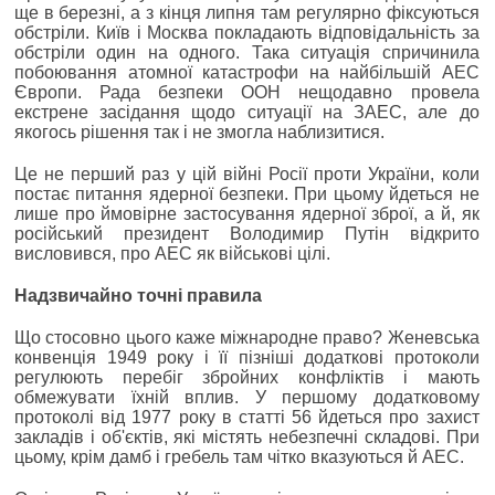
ще в березні, а з кінця липня там регулярно фіксуються
обстріли. Київ і Москва покладають відповідальність за
обстріли один на одного. Така ситуація спричинила
побоювання атомної катастрофи на найбільшій АЕС
Європи. Рада безпеки ООН нещодавно провела
екстрене засідання щодо ситуації на ЗАЕС, але до
якогось рішення так і не змогла наблизитися.
Це не перший раз у цій війні Росії проти України, коли
постає питання ядерної безпеки. При цьому йдеться не
лише про ймовірне застосування ядерної зброї, а й, як
російський президент Володимир Путін відкрито
висловився, про АЕС як військові цілі.
Надзвичайно точні правила
Що стосовно цього каже міжнародне право? Женевська
конвенція 1949 року і її пізніші додаткові протоколи
регулюють перебіг збройних конфліктів і мають
обмежувати їхній вплив. У першому додатковому
протоколі від 1977 року в статті 56 йдеться про захист
закладів і об'єктів, які містять небезпечні складові. При
цьому, крім дамб і гребель там чітко вказуються й АЕС.