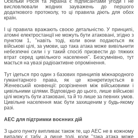
Оскільки Росія та Україна є підписантами угоди і не
висловлювали жодних зауважень до першого
додаткового протоколу, то ці правила діють для обох
країн.
І ці правила вражають своєю детальністю. У принципі,
атомні електростанції не можуть бути атаковані, згідно з
пунктом 1, "навіть тоді, коли вони подаються як
військові цілі, за умови, що така атака може вивільнити
небезпечні сили і у такий спосіб призвести до тяжких
втрат серед цивільного населення". Безсумнівно, тут
мається на увазі радіоактивне опромінення.
Тут ідеться про один з базових принципів міжнародного
гуманітарного права, як це конкретизується в
Женевській конвенції: розрізнення між військовими і
цивільними цілями. Відповідно до цього, лише військові
цілі можуть бути атаковані, та й то лише за певних умов.
Цивільне населення має бути захищеним у будь-якому
разі.
АЕС для підтримки воєнних дій
З цього пункту випливає також те, що АЕС не в кожному
випадку є табу, а лише тоді, коли "така атака може