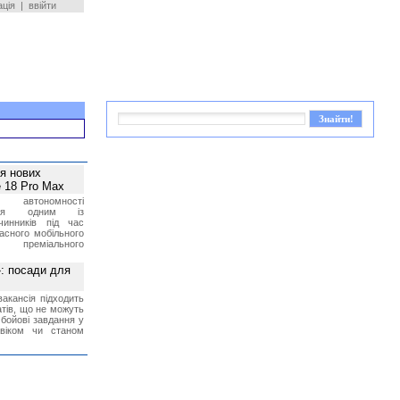
ація
|
ввійти
ея нових
 18 Pro Max
 автономності
ться одним із
чинників під час
асного мобільного
 преміального
»: посади для
акансія підходить
тів, що не можуть
бойові завдання у
 віком чи станом