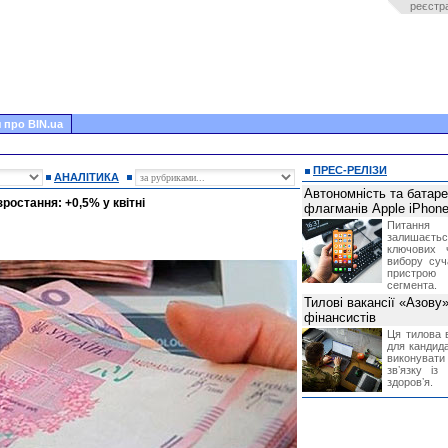
реєстр
 про BIN.ua
ПРЕС-РЕЛІЗИ
АНАЛІТИКА
Автономність та батар
ростання: +0,5% у квітні
флагманів Apple iPhone
Питання
залишає
ключових 
вибору суч
пристрою
сегмента.
Тилові вакансії «Азову
фінансистів
Ця тилова в
для кандида
виконувати 
звʼязку із
здоровʼя.