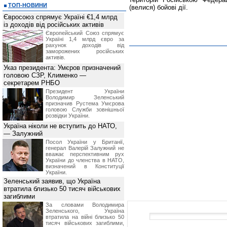
ТОП-НОВИНИ
(велися) бойові дії.
Євросоюз спрямує Україні €1,4 млрд
із доходів від російських активів
Європейський Союз спрямує
Україні 1,4 млрд євро за
рахунок доходів від
заморожених російських
активів.
Указ президента: Умєров призначений
головою СЗР, Клименко —
секретарем РНБО
Президент України
Володимир Зеленський
призначив Pустема Умєрова
головою Служби зовнішньої
розвідки України.
Україна ніколи не вступить до НАТО,
— Залужний
Посол України у Британії,
генерал Валерій Залужний не
вважає перспективним рух
України до членства в НАТО,
визначений в Конституції
України.
Зеленський заявив, що Україна
втратила близько 50 тисяч військових
загиблими
За словами Володимира
Зеленського, Україна
втратила на війні близько 50
тисяч військових загиблими,