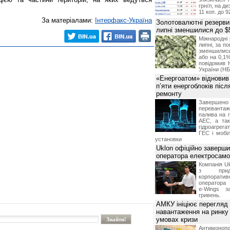
грн/л, на д
11 коп. до 9
За матеріалами:
Інтерфакс-Україна
Золотовалютні резерви
липні зменшилися до $
Міжнародні 
липні, за п
зменшилис
або на 0,1%
повідомив 
України (НБ
«Енергоатом» відновив
п’яти енергоблоків піс
ремонту
Завершено 
переванта
палива на п
АЕС, а та
гідроагрега
ГЕС і мобіл
установки
Uklon офіційно заверш
оператора електросамо
Компанія Uk
з прид
корпоративн
оператора 
e-Wings з
гривень.
АМКУ ініціює перегляд
навантаження на ринку
умовах кризи
Антимоноп