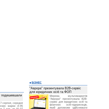
БІЗНЕС
"Аврора" презентувала B2B-сервіс
для юридичних осіб та ФОП
ву подешевшали
Мережа мультимаркетів
"Аврора" презентувала B2B-
сервіс для юридичних осіб та
 7 серпня, середня
фізичних осіб-підприємців,
ензин марки А-95
який допоможе здійснювати
а 7 коп. до 81,07