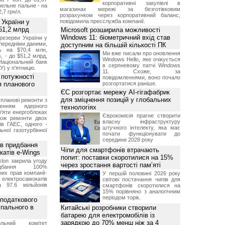
корпоративні закупівлі в
изельне пальне - на
магазинах мережі за безготівковим
2,7 грн/л.
розрахунком через корпоративний баланс,
 України у
повідомила пресслужба компанії.
51,2 млрд
Microsoft розширила можливості
Windows 11: біометричний вхід став
резерви України у
опередніми даними,
доступним на більшій кількості ПК
ь на $70,4 млн,
Ми вже писали про оновлення
, - до $51,2 млрд,
Windows Hello, яке очікується
Національний банк
в серпневому патчі Windows
У) у п'ятницю.
11. Схоже, за
 потужності
повідомленнями, воно почало
ля планового
розгортатися раніше.
ЄС розгортає мережу AI-гігафабрик
для зміцнення позицій у глобальних
планові ремонти з
женням ядерного
технологіях
'яти енергоблоках
Єврокомісія прагне створити
кож ремонти двох
власну інфраструктуру
тів ГАЕС, одного -
штучного інтелекту, яка має
ьної газотурбінної
почати функціонувати до
середини 2028 року
ив придбання
Чіпи для смартфонів втрачають
катів e-Wings
попит: поставки скоротилися на 15%
lon закрила угоду
через зростання вартості пам’яті
бання 100%
их прав компанії-
У першій половині 2026 року
електросамокатів
світові постачання чипів для
а 97.6 мільйонів
смартфонів скоротилися на
15% порівняно з аналогічним
періодом торік.
 податкового
 пального в
Китайські розробники створили
батарею для електромобілів із
зарядкою до 70% менш ніж за 4
ольний комітет