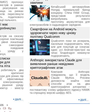
АМКУ) пропонує
хвилини
іністрів в рамках
Китайський автовиробник
о реагування на
Hongqi, преміальний бренд
вища на ринках
концерну China FAW Group,
ктів переглянути
представив результати
ть податкового
випробувань нового
ції пального.
прототипу акумулятора для
ї має
електромобілів із надшвидкою зарядкою.
иробництво
Смартфони на Android можуть
здорожчати через нову цінову
ністрів на своєму
політику Qualcomm
 серпня пом'якшив
Qualcomm поки не розкрила,
рівня локалізації
наскільки подорожчають чіпи,
тва самохідних
але для покупців це означає
ів, повідомив
одне: усі Android-пристрої на
вник уряду у
чіпах Snapdragon неминуче
ичук.
подорожчають.
 списки
Anthropic використала Claude для
ури для
виявлення раніше невідомих
та літа
криптографічних атак
 робитимуть два
Компанія Anthropic
 критичної
повідомила, що її модель
ури для різних пір
Claude Mythos Preview
б ефективніше
допомогла знайти нові
и електроенергію.
способи атак на два
 рішення уряду
криптографічні алгоритми -
ем'єр - міністр
постквантову схему цифрового підпису HAWK
та спрощену версію шифру AES.
•
далі...
•
далі...
026 »
т
Сб
Нд