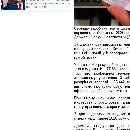
потрібні перехоплювачі до
систем Patriot.
Середня заробітна плата штатн
порівняно з березнем 2026 ро
Державній службі статистики (
За даними статвідомства, на
місяці зафіксовано в Києві - 48
грн, найнижчий у Кіровоградські
грн областях.
У квітні 2026 року найвища оп
телекомунікацій - 77,861 тис. 
тис. грн, професійної, науков
державному управлінні й обо
роздрібної торгівлі - 35,442 
підприємствах транспорту, пош
сфері операцій з нерухомістю - 2
При цьому найнижча середн
мистецтва, спорту, розваг та від
грн, у працівників охорони здор
Згідно з даними статвідомств
станом на 1 травня 2026 року ст
Держстат нагадує, що дані н
територій Російською Федера