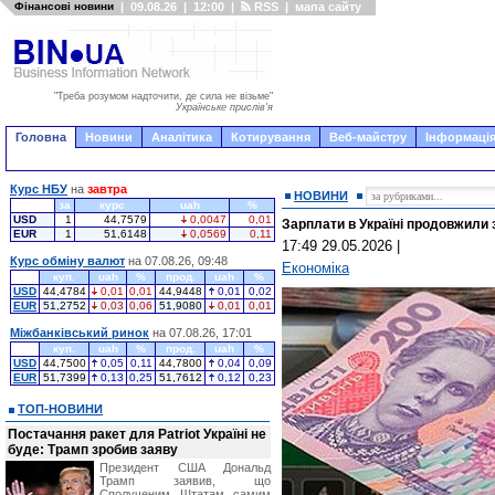
Фінансові новини
|
09.08.26
|
12:00
|
RSS
|
мапа сайту
"Треба розумом надточити, де сила не візьме"
Українське прислів'я
Головна
Новини
Аналітика
Котирування
Веб-майстру
Інформація
Курс НБУ
на
завтра
НОВИНИ
за
курс
uah
%
USD
1
44,7579
0,0047
0,01
Зарплати в Україні продовжили з
EUR
1
51,6148
0,0569
0,11
17:49 29.05.2026
|
Курс обміну валют
на 07.08.26, 09:48
Економіка
куп.
uah
%
прод.
uah
%
USD
44,4784
0,01
0,01
44,9448
0,01
0,02
EUR
51,2752
0,03
0,06
51,9080
0,01
0,01
Міжбанківський ринок
на 07.08.26, 17:01
куп.
uah
%
прод.
uah
%
USD
44,7500
0,05
0,11
44,7800
0,04
0,09
EUR
51,7399
0,13
0,25
51,7612
0,12
0,23
ТОП-НОВИНИ
Постачання ракет для Patriot Україні не
буде: Трамп зробив заяву
Президент США Дональд
Трамп заявив, що
Сполученим Штатам самим