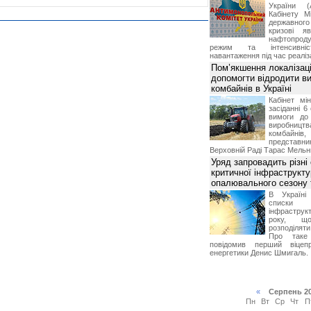
України (
Кабінету М
державног
кризові я
нафтопроду
режим та інтенсивніс
навантаження під час реаліза
Пом’якшення локалізаці
допомогти відродити в
комбайнів в Україні
Кабінет мі
засіданні 6
вимоги до 
виробниц
комбайн
предста
Верховній Раді Тарас Мельн
Уряд запровадить різні
критичної інфраструкт
опалювального сезону 
В Україні
списки
інфраструкт
року, що
розподілят
Про таке
повідомив перший віцепр
енергетики Денис Шмигаль.
«
Серпень 2
Пн
Вт
Ср
Чт
П