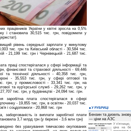
их працівників України у квітні зросла на 0,5%
ку і становила 30,515 тис. грн, повідомили у
Держстат).
йвищий рівень середньої зарплати у минулому
,003 тис. грн та Київський області - 30,584 тис.
й - 21,199 тис. грн і Чернівецькій - 21,687 тис.
лата праці спостерігалася у сфері інформації та
грн, фінансової та страхової діяльності - 69,446
ої та технічної діяльності - 40,358 тис. грн,
роні - 35,553 тис. грн, у сфері оптової та
тис. грн, у промисловості - 33,341 тис. грн, на
тової та кур'єрської служб - 29,262 тис. грн, у
7,707 тис. грн, у будівництві - 24,094 тис. грн.
я заробітна плата спостерігалася в сфері
починку - 19,855 тис. грн, в освітян - 20,037 тис.
ов'я і соцдопомоги - 20,868 тис. грн
У РУБРИЦІ
Бензин та дизель зно
а, заборгованість із виплати заробітної плати
— ціни на АЗС
ановила 3,7 млрд грн (у березні - 3,6 млн грн)
У п'ятницю,
аведено без урахування тимчасово окупованих
ціна на б
цією та частини територій, на яких ведуться
знизилася н