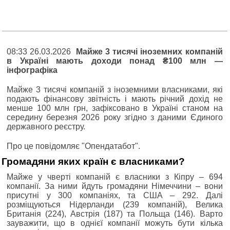
08:33 26.03.2026
Майже 3 тисячі іноземних компаній
в Україні мають доходи понад ₴100 млн —
інфографіка
Майже 3 тисячі компаній з іноземними власниками, які
подають фінансову звітність і мають річний дохід не
менше 100 млн грн, зафіксовано в Україні станом на
середину березня 2026 року згідно з даними Єдиного
державного реєстру.
Про це повідомляє "Опендатабот".
Громадяни яких країн є власниками?
Майже у чверті компаній є власники з Кіпру ‒ 694
компанії. За ними йдуть громадяни Німеччини ‒ вони
присутні у 300 компаніях, та США ‒ 292. Далі
розміщуються Нідерланди (239 компаній), Велика
Британія (224), Австрія (187) та Польща (146). Варто
зауважити, що в однієї компанії можуть бути кілька