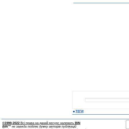
ТЕГИ
©1999-2022
Всі права на даний ресурс належать
BIN
BIN™
не завжди поділяє думку авторів публікацій