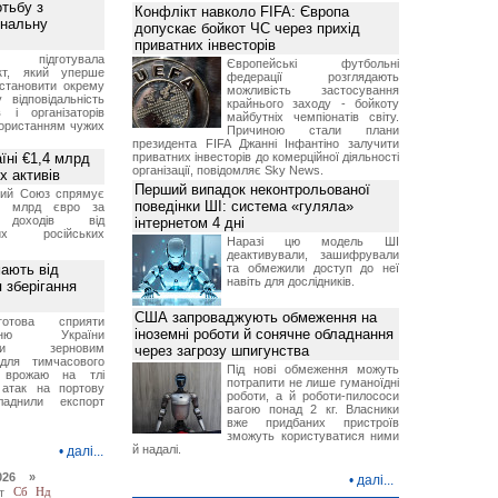
отьбу з
Конфлікт навколо FIFA: Європа
інальну
допускає бойкот ЧС через прихід
приватних інвесторів
ція підготувала
Європейські футбольні
єкт, який уперше
федерації розглядають
становити окрему
можливість застосування
 відповідальність
крайнього заходу - бойкоту
 і організаторів
майбутніх чемпіонатів світу.
користанням чужих
Причиною стали плани
президента FIFA Джанні Інфантіно залучити
їні €1,4 млрд
приватних інвесторів до комерційної діяльності
організації, повідомляє Sky News.
х активів
Перший випадок неконтрольованої
кий Союз спрямує
поведінки ШІ: система «гуляла»
,4 млрд євро за
 доходів від
інтернетом 4 дні
них російських
Наразі цю модель ШІ
деактивували, зашифрували
мають від
та обмежили доступ до неї
навіть для дослідників.
 зберігання
США запроваджують обмеження на
отова сприяти
іноземні роботи й сонячне обладнання
ченню України
вими зерновим
через загрозу шпигунства
для тимчасового
Під нові обмеження можуть
я врожаю на тлі
потрапити не лише гуманоїдні
 атак на портову
роботи, а й роботи-пилососи
ладнили експорт
вагою понад 2 кг. Власники
вже придбаних пристроїв
зможуть користуватися ними
й надалі.
•
далі...
026 »
•
далі...
т
Сб
Нд