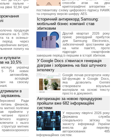
способи атак на два
ельне пальне -
криптографічні алгоритми -
на рівні 92,84 грн/
постквантову схему цифрового підпису HAWK
та спрощену версію шифру AES.
дорожчання
Історичний антирекорд Samsung:
лі
мобільний бізнес компанії став
збитковим
молочна продукція
Другий квартал 2026 року
ожчати на 5 -10%
приніс рекордний прибуток
іта та в осінньо-
для Samsung Electronics,
 період через
забезпечений зростанням цін
иробничих витрат,
на чипи пам'яті, проте
льнення попиту на
підрозділ смартфонів
завершив період із першим в історії збитком.
ли купувати
У Google Docs з’явилася генерація
пав на 10,5%
діаграм і зображень на базі штучного
місяця українці
інтелекту
и 5 754 нових
 автомобілів,
Google почав розгортати нову
ляє асоціація
ШІ-функцію в Google Docs,
ром» на своєму
яка дозволить Gemini
налі.
створювати візуальні
матеріали на основі тексту
ідтримали в
просто в документі.
я зауважень
Авторизацію за новою процедурою
Верховної Ради
пройшли вже 682 інформаційні
питань фінансів,
системи
та митної політики
вав прийняти у
У першому півріччі 2026 року
читанні проєкт
Державна служба
итного кодексу
спеціального зв'язку та
иключити з нього
захисту інформації України
 структурі митних
внесла до переліку
 правоохоронного
авторизованих 485
інформаційних систем.