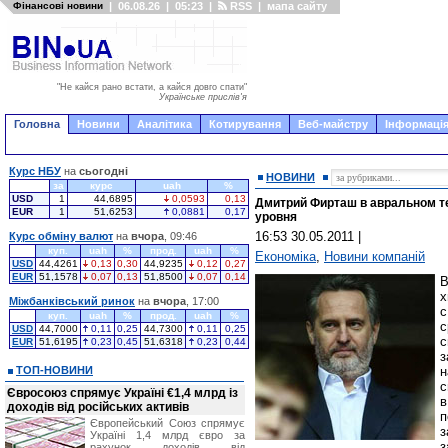
Фінансові новини
|
06.08.26
|
05:23
|
RSS
|
мапа сайту
"Не кайся рано встати, а кайся довго спати"
Українське прислів'я
Головна
Новини
Аналітика
Котирування
Веб-майстру
Інформація
Курс НБУ
на
сьогодні
НОВИНИ
за
курс
uah
%
USD
1
44,6895
0,0593
0,13
Дмитрий Фирташ в авральном т
EUR
1
51,6253
0,0881
0,17
уровня
16:53 30.05.2011
|
Курс обміну валют
на
вчора
, 09:46
куп.
uah
%
прод.
uah
%
Економіка
,
Новини компаній
USD
44,4261
0,13
0,30
44,9235
0,12
0,27
EUR
51,1578
0,07
0,13
51,8500
0,07
0,14
В
х
Міжбанківський ринок
на
вчора
, 17:00
с
куп.
uah
%
прод.
uah
%
с
USD
44,7000
0,11
0,25
44,7300
0,11
0,25
с
EUR
51,6195
0,23
0,45
51,6318
0,23
0,44
з
ТОП-НОВИНИ
н
с
Євросоюз спрямує Україні €1,4 млрд із
в
доходів від російських активів
п
Європейський Союз спрямує
з
Україні 1,4 млрд євро за
з
рахунок доходів від