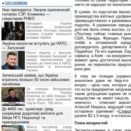
топлива по своей территории.
ТОП-НОВИНИ
никто не нарушал их монополию
Указ президента: Умєров призначений
В сумме, по подсчетам бизнес
головою СЗР, Клименко —
производства азотных удобрен
секретарем РНБО
преимущественно в развивающ
Президент України
поделен. А украинские заводы
Володимир Зеленський
для них была очень высока, с
призначив Pустема Умєрова
«Поэтому сейчас главные рынк
головою Служби зовнішньої
розвідки України.
США, Канада, Франция, Герма
лобби и отлаженной юриди
Україна ніколи не вступить до НАТО,
руководитель департамента
— Залужний
Гордейчук. По его оценкам, Ев
Посол України у Британії,
сервиса, а Азия - на конкурен
генерал Валерій Залужний не
вважає перспективним рух
момент цены достаточно высок
України до членства в НАТО,
рынки, но переизбыток предл
визначений в Конституції
раза два.
України.
Зеленський заявив, що Україна
К тому же позиции украинск
втратила близько 50 тисяч військових
аналитики даже не берутся 
загиблими
вопрос - цена газа, которую 
За словами Володимира
что если предприятия загружаю
Зеленського, Україна
таком допущении оценки не п
втратила на війні близько 50
мощностям не имеет смысла, 
тисяч військових загиблими,
немного», - отмечает анали
тоді як Росія - 700 тисяч.
Алексей Некраса, ведущий спец
До ₴460 тис. щомісяця: уряд
осторожно оценивает «
Стиро
унормував додаткові виплати для
уровне $1-1,5 млрд. и остальн
бійців НГУ, Нацполіції та
прикордонників
Гонка мощностей
Міністр внутрішніх справ
Эксперты-химики в свою оче
України Іван Вигівський