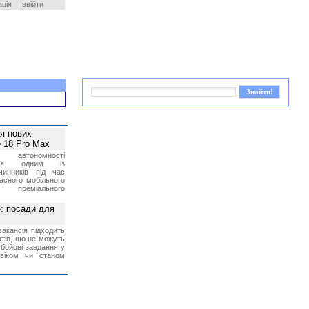
ація
|
ввійти
ея нових
 18 Pro Max
 автономності
ться одним із
чинників під час
асного мобільного
 преміального
»: посади для
акансія підходить
тів, що не можуть
бойові завдання у
 віком чи станом