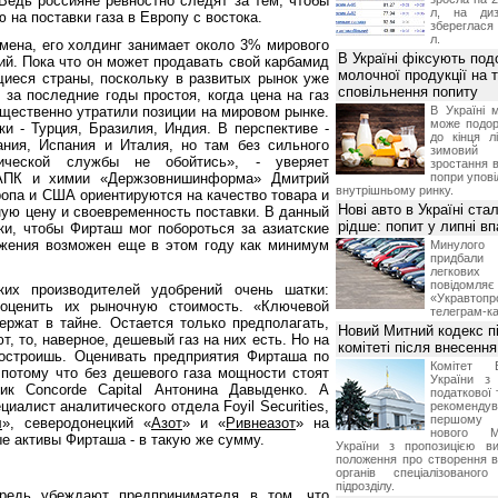
 Ведь россияне ревностно следят за тем, чтобы
л, на диз
 на поставки газа в Европу с востока.
збереглася 
л.
мена, его холдинг занимает около 3% мирового
В Україні фіксують по
ий. Пока что он может продавать свой карбамид
молочної продукції на т
иеся страны, поскольку в развитых рынок уже
сповільнення попиту
 за последние годы простоя, когда цена на газ
ущественно утратили позиции на мировом рынке.
В Україні 
може подор
и - Турция, Бразилия, Индия. В перспективе -
до кінця л
ния, Испания и Италия, но там без сильного
зимовий
ческой службы не обойтись», - уверяет
зростання в
 АПК и химии «Держзовнишинформа» Дмитрий
попри упові
внутрішньому ринку.
ропа и США ориентируются на качество товара и
Нові авто в Україні ста
тную цену и своевременность поставки. В данный
рідше: попит у липні в
и, чтобы Фирташ мог побороться за азиатские
ожения возможен еще в этом году как минимум
Минулого 
придбал
легкових
повідом
их производителей удобрений очень шатки:
«Укравтоп
оценить их рыночную стоимость. «Ключевой
телеграм-ка
держат в тайне. Остается только предполагать,
Новий Митний кодекс п
т, то, наверное, дешевый газ на них есть. Но на
комітеті після внесенн
остроишь. Оценивать предприятия Фирташа по
Комітет 
потому что без дешевого газа мощности стоят
України з 
тик Concorde Capital Антонина Давыденко. А
податкової 
иалист аналитического отдела Foyil Securities,
рекоменду
першому 
л
», северодонецкий «
Азот
» и «
Ривнеазот
» на
нового М
ые активы Фирташа - в такую же сумму.
України з пропозицією в
положення про створення в
органів спеціалізованого
підрозділу.
редь убеждают предпринимателя в том, что