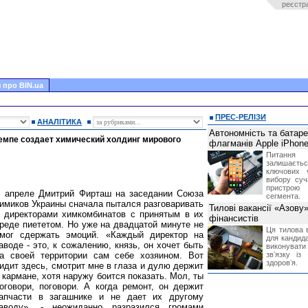
реєстр
 про BIN.ua
ПРЕС-РЕЛІЗИ
АНАЛІТИКА
Автономність та батар
емпе создает химический холдинг мирового
флагманів Apple iPhone
Питання
залишає
ключових 
вибору суч
пристрою
 апреле Дмитрий Фирташ на заседании Союза
сегмента.
имиков Украины сначала пытался разговаривать
Тилові вакансії «Азову
 директорами химкомбинатов с принятым в их
фінансистів
реде пиететом. Но уже на двадцатой минуте не
Ця тилова в
мог сдержать эмоций. «Каждый директор на
для кандида
аводе - это, к сожалению, князь, он хочет быть
виконувати 
а своей территории сам себе хозяином. Вот
звʼязку із
здоровʼя.
идит здесь, смотрит мне в глаза и дулю держит
 кармане, хотя наружу боится показать. Мол, ты
оговори, поговори. А когда ремонт, он держит
апчасти в загашнике и не дает их другому
аводу», - неожиданно разразился громами