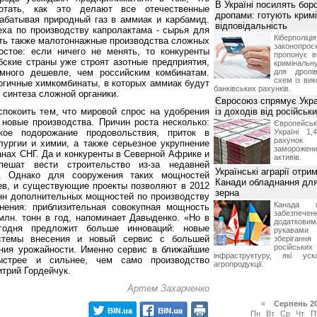
В Україні посилять бор
отать, как это делают все отечественные
дропами: готують крим
абатывая природный газ в аммиак и карбамид.
відповідальність
ха по производству капролактама - сырья для
Кіберполі
ать также малотоннажные производства сложных
законопро
остое: если ничего не менять, то конкуренты
пропонує в
бские страны уже строят азотные предприятия,
кримінальну
амного дешевле, чем российским комбинатам.
для дропів
схем із ви
огичные химкомбинаты, в которых аммиак будут
банківських рахунків.
 синтеза сложной органики.
Євросоюз спрямує Укра
покоить тем, что мировой спрос на удобрения
із доходів від російськи
 новые производства. Причин роста несколько:
Європейсь
кое подорожание продовольствия, приток в
Україні 1
рахунок
лургии и химии, а также серьезное укрупнение
замороже
анах СНГ. Да и конкуренты в Северной Африке и
активів.
ешат вести строительство из-за недавней
Українські аграрії отри
и. Однако для сооружения таких мощностей
Канади обладнання для
ев, и существующие проекты позволяют в 2012
зерна
онн дополнительных мощностей по производству
Канада г
нения: приблизительная совокупная мощность
забезпе
 млн. тонн в год, напоминает Давыденко. «Но в
додатко
егодня предложит больше инноваций: новые
рукавами 
стемы внесения и новый сервис с большей
зберіганн
російських
ния урожайности. Именно сервис в ближайшие
інфраструктуру, які уск
ыстрее и сильнее, чем само производство
агропродукції.
итрий Гордейчук.
Артем Захарченко
«
Серпень 2
Пн
Вт
Ср
Чт
П