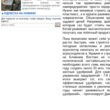
підписав накази про
нельзя так примитивно раб
затвердження порядків виплат
химпредприятия: просто перер
додаткових винагород
Нужно как минимум строить це
ПІДПИСКА НА НОВИНИ
пластмасс, а в идеале развив
химреагентов. Объяснение пр
Для підписки на розсилку новин введіть Вашу поштову
задавят ценой. Например, ара
адресу :
которым газ будет стоить н
Китай развивает высокотехнол
получать как побочный продукт
Пока бизнесмен может себя ус
растет быстрее, чем строятся
погодные катаклизмы и рез
агросектор капитала из метал
агрохолдингов в Украине и стр
на Ближнем Востоке не сп
политической нестабильност
необходимо всего семь месяц
году создать около 33 млн. т
азотных удобрений. Для срав
украинских предприятий - 7-8
итоге выиграет тот, кто с
эффективные удобрения, си
степенью экономии и увеличе
годы начнет развиваться б
удобрений», - прогнозирует Дм