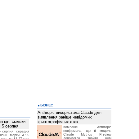
БІЗНЕС
Anthropic використала Claude для
виявлення раніше невідомих
 цін: скільки
криптографічних атак
і 5 серпня
Компанія Anthropic
повідомила, що її модель
5 серпня, середня
Claude Mythos Preview
ензин марки А-95
допомогла знайти нові
 коп. до 81,27 грн/