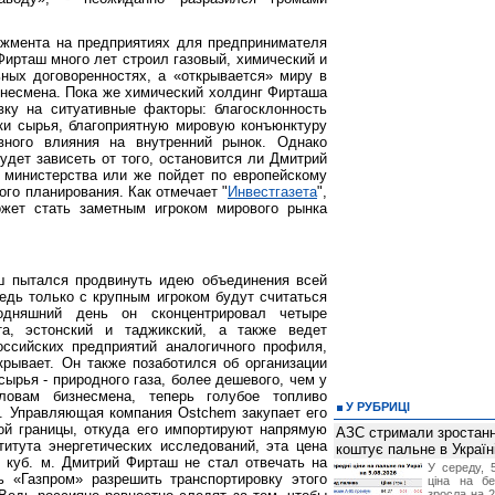
жмента на предприятиях для предпринимателя
Фирташ много лет строил газовый, химический и
ных договоренностях, а «открывается» миру в
знесмена. Пока же химический холдинг Фирташа
вку на ситуативные факторы: благосклонность
ки сырья, благоприятную мировую конъюнктуру
вного влияния на внутренний рынок. Однако
удет зависеть от того, остановится ли Дмитрий
 министерства или же пойдет по европейскому
ого планирования. Как отмечает "
Инвестгазета
",
жет стать заметным игроком мирового рынка
ш пытался продвинуть идею объединения всей
едь только с крупным игроком будут считаться
одняшний день он сконцентрировал четыре
та, эстонский и таджикский, а также ведет
оссийских предприятий аналогичного профиля,
крывает. Он также позаботился об организации
сырья - природного газа, более дешевого, чем у
ловам бизнесмена, теперь голубое топливо
У РУБРИЦІ
. Управляющая компания Ostchem закупает его
ой границы, откуда его импортируют напрямую
АЗС стримали зростання
итута энергетических исследований, эта цена
коштує пальне в Україн
. куб. м. Дмитрий Фирташ не стал отвечать на
У середу, 
ь «Газпром» разрешить транспортировку этого
ціна на б
зросла на 2