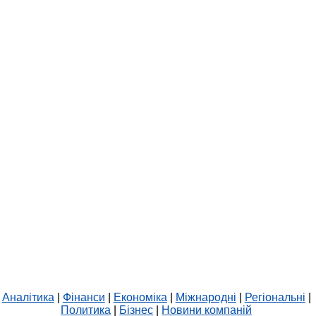
Аналітика
|
Фінанси
|
Економіка
|
Міжнародні
|
Регіональні
|
Политика
|
Бізнес
|
Новини компаній