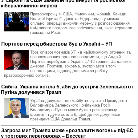
У Європі та США заявили про викриття російської
кіберзлочинної мережі
Правоохоронці зі США, Німеччини, Франції, Канади,
Великої Британії, Данії та Нідерландів у межах
спільної операції викрили мережу з розповсюдження
шкідливого програмного забезпечення, якою керували
громадяни Росії.
Портнов перед вбивством був в Україні – УП
Троє співрозмовників УП - в найближчому оточенні та
правоохоронних органах повідомили, що Андрій
Портнов перебував в Україні 17-18 травня. За даними
джерел, Портнов, зокрема, зустрічався з топ-
посадовцями, відповідальними за роботу
правоохоронних органів.
Сибіга: Україна хотіла б, аби до зустрічі Зеленського і
Путіна долучився Трамп
Україна допускає, що майбутня зустріч Президента
Володимира Зеленського і очільника Росії
Володимира Путіна може бути в розширеному
форматі, і дуже хотіла б, щоб до неї долучився
президент США Дональд Трамп.
Загроза мит Трампа може «розпалити вогонь» під ЄС
у торгових переговорах – Бессент