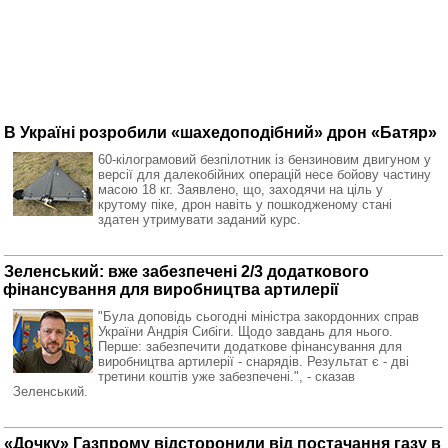
В Україні розробили «шахедоподібний» дрон «Батяр»
60-кілограмовий безпілотник із бензиновим двигуном у
версії для далекобійних операцій несе бойову частину
масою 18 кг. Заявлено, що, заходячи на ціль у
крутому піке, дрон навіть у пошкодженому стані
здатен утримувати заданий курс.
Зеленський: вже забезпечені 2/3 додаткового
фінансування для виробництва артилерії
"Була доповідь сьогодні міністра закордонних справ
України Андрія Сибіги. Щодо завдань для нього.
Перше: забезпечити додаткове фінансування для
виробництва артилерії - снарядів. Результат є - дві
третини коштів уже забезпечені.", - сказав
Зеленський.
«Дочку» Газпрому відсторонили від постачання газу в