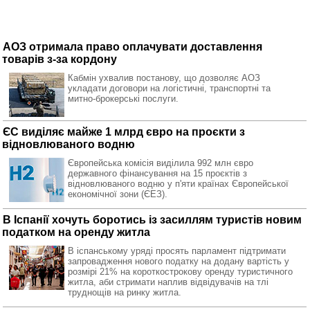
АОЗ отримала право оплачувати доставлення
товарів з-за кордону
Кабмін ухвалив постанову, що дозволяє АОЗ
укладати договори на логістичні, транспортні та
митно-брокерські послуги.
ЄС виділяє майже 1 млрд євро на проєкти з
відновлюваного водню
Європейська комісія виділила 992 млн євро
державного фінансування на 15 проєктів з
відновлюваного водню у п'яти країнах Європейської
економічної зони (ЄЕЗ).
В Іспанії хочуть боротись із засиллям туристів новим
податком на оренду житла
В іспанському уряді просять парламент підтримати
запровадження нового податку на додану вартість у
розмірі 21% на короткострокову оренду туристичного
житла, аби стримати наплив відвідувачів на тлі
труднощів на ринку житла.