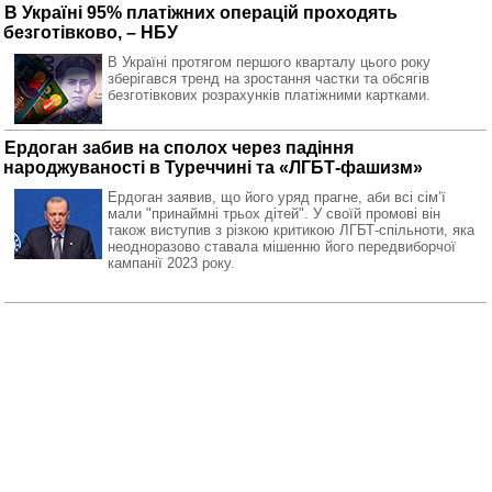
В Україні 95% платіжних операцій проходять
безготівково, – НБУ
В Україні протягом першого кварталу цього року
зберігався тренд на зростання частки та обсягів
безготівкових розрахунків платіжними картками.
Ердоган забив на сполох через падіння
народжуваності в Туреччині та «ЛГБТ-фашизм»
Ердоган заявив, що його уряд прагне, аби всі сімʼї
мали "принаймні трьох дітей". У своїй промові він
також виступив з різкою критикою ЛГБТ-спільноти, яка
неодноразово ставала мішенню його передвиборчої
кампанії 2023 року.