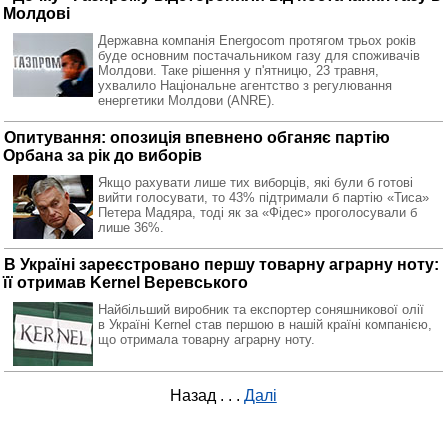
Молдові
Державна компанія Energocom протягом трьох років
буде основним постачальником газу для споживачів
Молдови. Таке рішення у п'ятницю, 23 травня,
ухвалило Національне агентство з регулювання
енергетики Молдови (ANRE).
Опитування: опозиція впевнено обганяє партію
Орбана за рік до виборів
Якщо рахувати лише тих виборців, які були б готові
вийти голосувати, то 43% підтримали б партію «Тиса»
Петера Мадяра, тоді як за «Фідес» проголосували б
лише 36%.
В Україні зареєстровано першу товарну аграрну ноту:
її отримав Kernel Веревського
Найбільший виробник та експортер соняшникової олії
в Україні Kernel став першою в нашій країні компанією,
що отримала товарну аграрну ноту.
Назад
. . .
Далі