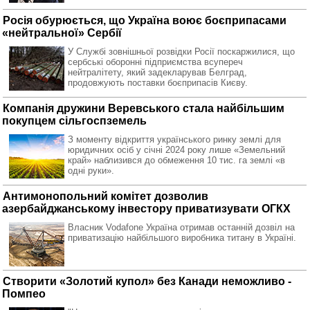
Росія обурюється, що Україна воює боєприпасами
«нейтральної» Сербії
У Службі зовнішньої розвідки Росії поскаржилися, що
сербські оборонні підприємства всупереч
нейтралітету, який задекларував Белград,
продовжують поставки боєприпасів Києву.
Компанія дружини Веревського стала найбільшим
покупцем сільгоспземель
З моменту відкриття українського ринку землі для
юридичних осіб у січні 2024 року лише «Земельний
край» наблизився до обмеження 10 тис. га землі «в
одні руки».
Антимонопольний комітет дозволив
азербайджанському інвестору приватизувати ОГКХ
Власник Vodafone Україна отримав останній дозвіл на
приватизацію найбільшого виробника титану в Україні.
Створити «Золотий купол» без Канади неможливо -
Помпео