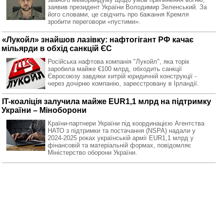
заявив президент України Володимир Зеленський. За
його словами, це свідчить про бажання Кремля
зробити переговори «пустими».
«Лукойл» знайшов лазівку: нафтогігант РФ качає
мільярди в обхід санкцій ЄС
Російська нафтова компанія "Лукойл", яка торік
заробила майже €100 млрд, обходить санкції
Євросоюзу завдяки хитрій юридичній конструкції -
через дочірню компанію, зареєстровану в Ірландії.
IT-коаліція залучила майже EUR1,1 млрд на підтримку
України – Міноборони
Країни-партнери України під координацією Агентства
НАТО з підтримки та постачання (NSPA) надали у
2024-2025 роках українській армії EUR1,1 млрд у
фінансовій та матеріальній формах, повідомляє
Міністерство оборони України.