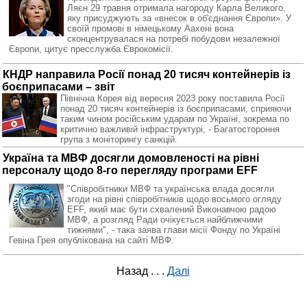
Ляєн 29 травня отримала нагороду Карла Великого,
яку присуджують за «внесок в об'єднання Європи». У
своїй промові в німецькому Аахені вона
сконцентрувалася на потребі побудови незалежної
Європи, цитує пресслужба Єврокомісії.
КНДР направила Росії понад 20 тисяч контейнерів із
боєприпасами – звіт
Північна Корея від вересня 2023 року поставила Росії
понад 20 тисяч контейнерів із боєприпасами, сприяючи
таким чином російським ударам по Україні, зокрема по
критично важливій інфраструктурі, - Багатостороння
група з моніторингу санкцій.
Україна та МВФ досягли домовленості на рівні
персоналу щодо 8-го перегляду програми EFF
"Співробітники МВФ та українська влада досягли
згоди на рівні співробітників щодо восьмого огляду
EFF, який має бути схвалений Виконавчою радою
МВФ, а розгляд Ради очікується найближчими
тижнями", - така заява глави місії Фонду по Україні
Гевіна Грея опублікована на сайті МВФ.
Назад
. . .
Далі