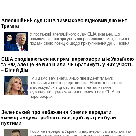
Апеляційний суд США тимчасово відновив дію мит
Трампа
У постанові апеляційного суду США вказано, що
позивачі, які оскаржують запровадження мит, повинні
подати свою позицію щодо призупинення до 5 червня.
США сподіваються на прямі переговори між Україною
та РФ, але ще не вирішили, чи братимуть у них участь
– Білий Дім
"Ми дамо вам знати, якщо президент планує
відправити свого представника. Наразі я цього не
відстежую", - відповіла Левітт на запитання
журналістів щодо можливої присутності США на
переговорах.
Зеленський про небажання Кремля передати
«меморандум»: роблять все, щоб зустрічі були
пустими
Росія не передала Україні й партнерам свій варіант так
званого меморандуму щодо умов припинення вогню,