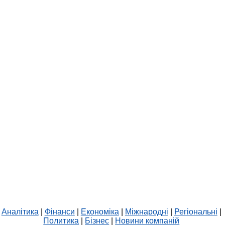
Аналітика
|
Фінанси
|
Економіка
|
Міжнародні
|
Регіональні
|
Политика
|
Бізнес
|
Новини компаній