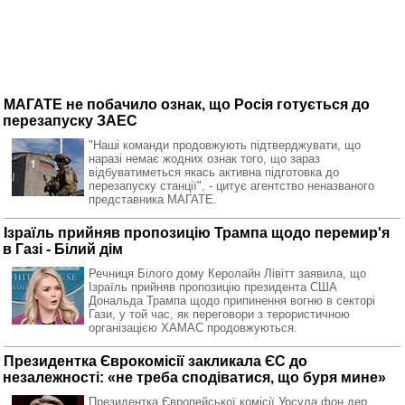
МАГАТЕ не побачило ознак, що Росія готується до
перезапуску ЗАЕС
"Наші команди продовжують підтверджувати, що
наразі немає жодних ознак того, що зараз
відбуватиметься якась активна підготовка до
перезапуску станції", - цитує агентство неназваного
представника МАГАТЕ.
Ізраїль прийняв пропозицію Трампа щодо перемир'я
в Газі - Білий дім
Речниця Білого дому Керолайн Лівітт заявила, що
Ізраїль прийняв пропозицію президента США
Дональда Трампа щодо припинення вогню в секторі
Гази, у той час, як переговори з терористичною
організацією ХАМАС продовжуються.
Президентка Єврокомісії закликала ЄС до
незалежності: «не треба сподіватися, що буря мине»
Президентка Європейської комісії Урсула фон дер