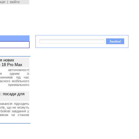
ація
|
ввійти
ея нових
 18 Pro Max
 автономності
ться одним із
чинників під час
асного мобільного
 преміального
»: посади для
акансія підходить
тів, що не можуть
бойові завдання у
 віком чи станом