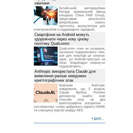
хвилини
Китайський автовиробник
Hongqi, преміальний бренд
концерну China FAW Group,
представив результати
випробувань нового
прототипу акумулятора для
електромобілів із надшвидкою зарядкою.
Смартфони на Android можуть
здорожчати через нову цінову
політику Qualcomm
Qualcomm поки не розкрила,
наскільки подорожчають чіпи,
але для покупців це означає
одне: усі Android-пристрої на
чіпах Snapdragon неминуче
подорожчають.
Anthropic використала Claude для
виявлення раніше невідомих
криптографічних атак
Компанія Anthropic
повідомила, що її модель
Claude Mythos Preview
допомогла знайти нові
способи атак на два
криптографічні алгоритми -
постквантову схему цифрового підпису HAWK
та спрощену версію шифру AES.
•
далі...