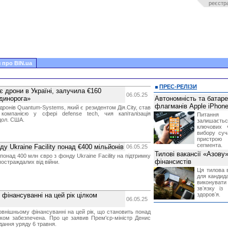
реєстр
 про BIN.ua
ПРЕС-РЕЛІЗИ
 дрони в Україні, залучила €160
06.05.25
єдинорога»
Автономність та батар
флагманів Apple iPhone
ронів Quantum-Systems, який є резидентом Дія.City, став
омпанією у сфері defense tech, чия капіталізація
Питання
дол. США.
залишає
ключових 
вибору суч
пристрою
сегмента.
у Ukraine Facility понад €400 мільйонів
06.05.25
Тилові вакансії «Азову
онад 400 млн євро з фонду Ukraine Facility на підтримку
фінансистів
постраждалих від війни.
Ця тилова в
для кандида
виконувати 
звʼязку із
фінансуванні на цей рік цілком
здоровʼя.
06.05.25
овнішньому фінансуванні на цей рік, що становить понад
лком забезпечена. Про це заявив Прем'єр-міністр Денис
дання уряду 6 травня.