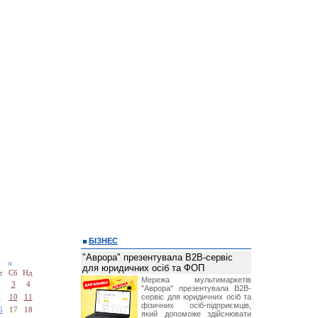
БІЗНЕС
"Аврора" презентувала B2B-сервіс
25
»
для юридичних осіб та ФОП
т
Сб
Нд
Мережа мультимаркетів
2
3
4
"Аврора" презентувала B2B-
сервіс для юридичних осіб та
9
10
11
фізичних осіб-підприємців,
6
17
18
який допоможе здійснювати