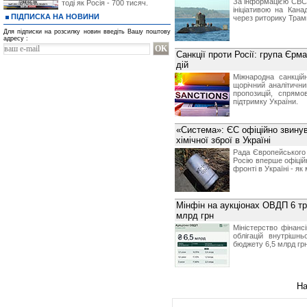
За інформацією CBC
тоді як Росія - 700 тисяч.
ініціативою на Кан
ПІДПИСКА НА НОВИНИ
через риторику Трам
Для підписки на розсилку новин введіть Вашу поштову
адресу :
Санкції проти Росії: група Єр
дій
Міжнародна санкцій
щорічний аналітични
пропозицій, спрямо
підтримку України.
«Система»: ЄС офіційно звинув
хімічної зброї в Україні
Рада Європейського 
Росію вперше офіцій
фронті в Україні - як
Мінфін на аукціонах ОВДП 6 т
млрд грн
Міністерство фінанс
облігацій внутрішн
бюджету 6,5 млрд грн
На