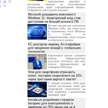
корпоративні закупівлі в
3
24
25
магазинах мережі за безготівковим
0
31
розрахунком через корпоративний баланс,
повідомила пресслужба компанії.
Microsoft розширила можливості
Windows 11: біометричний вхід став
доступним на більшій кількості ПК
Ми вже писали про оновлення
Windows Hello, яке очікується
в серпневому патчі Windows
11. Схоже, за
повідомленнями, воно почало
розгортатися раніше.
ЄС розгортає мережу AI-гігафабрик
для зміцнення позицій у глобальних
технологіях
Єврокомісія прагне створити
власну інфраструктуру
штучного інтелекту, яка має
почати функціонувати до
середини 2028 року
Чіпи для смартфонів втрачають
попит: поставки скоротилися на 15%
через зростання вартості пам’яті
У першій половині 2026 року
світові постачання чипів для
смартфонів скоротилися на
15% порівняно з аналогічним
періодом торік.
Китайські розробники створили
батарею для електромобілів із
зарядкою до 70% менш ніж за 4