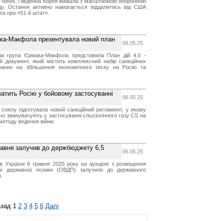
 News, Південна Корея вийшла з масштабною оборонною
аду. Остання активно намагається віддалитись від США
па про «51-й штат».
мака-Макфола презентувала новий план
06.05.25
на група Єрмака-Макфола представила План дій 4.0 -
й документ, який містить комплексний набір санкційних
ваних на збільшення економічного тиску на Росію та
атить Росію у бойовому застосуванні
06.05.25
союзу підготувала новий санкційний регламент, у якому
но звинувачують у застосуванні сльозогінного газу CS на
 методу ведення війни.
равня залучив до держбюджету 6,5
06.05.25
ів України 6 травня 2025 року на аукціоні з розміщення
ьої державної позики (ОВДП) залучило до державного
.
зад
1
2
3
4
5
6
Далі