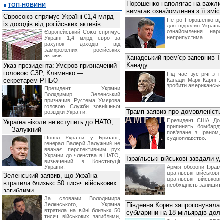
Порошенко наполягає на важли
ТОП-НОВИНИ
вимагає ознайомлення з її змі
Євросоюз спрямує Україні €1,4 млрд
Петро Порошенко ві
із доходів від російських активів
для відносин України
ознайомлення нар
Європейський Союз спрямує
неприпустима.
Україні 1,4 млрд євро за
рахунок доходів від
заморожених російських
активів.
Канадський прем'єр запевнив 
Канаду
Указ президента: Умєров призначений
головою СЗР, Клименко —
Під час зустрічі з
секретарем РНБО
Канади Марк Карні 
зробити американсь
Президент України
Володимир Зеленський
призначив Pустема Умєрова
головою Служби зовнішньої
Трамп заявив про домовленість
розвідки України.
Президент США Дон
Україна ніколи не вступить до НАТО,
припинять бомбард
— Залужний
пов'язане з Іраном
Посол України у Британії,
судноплавство.
генерал Валерій Залужний не
вважає перспективним рух
України до членства в НАТО,
Ізраїльські військові завдали 
визначений в Конституції
України.
Армія оборони Ізра
ізраїльські військ
Зеленський заявив, що Україна
ізраїльські військ
втратила близько 50 тисяч військових
необхідність залишити
загиблими
За словами Володимира
Зеленського, Україна
Південна Корея запропонувала 
втратила на війні близько 50
субмарини на 18 мільярдів дол
тисяч військових загиблими,