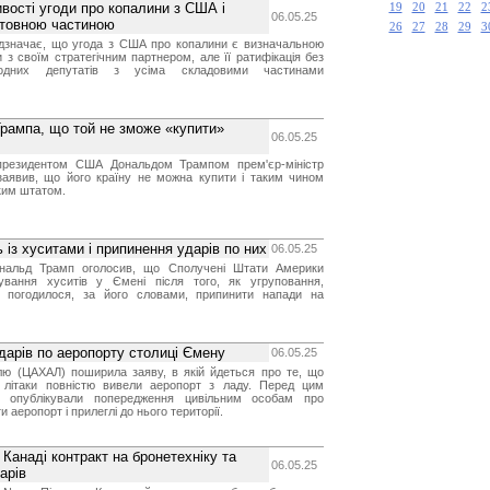
вості угоди про копалини з США і
19
20
21
22
2
06.05.25
стовною частиною
26
27
28
29
3
дзначає, що угода з США про копалини є визначальною
 з своїм стратегічним партнером, але її ратифікація без
одних депутатів з усіма складовими частинами
Трампа, що той не зможе «купити»
06.05.25
 президентом США Дональдом Трампом прем'єр-міністр
заявив, що його країну не можна купити і таким чином
ким штатом.
 із хуситами і припинення ударів по них
06.05.25
альд Трамп оголосив, що Сполучені Штати Америки
ування хуситів у Ємені після того, як угруповання,
, погодилося, за його словами, припинити напади на
ударів по аеропорту столиці Ємену
06.05.25
їлю (ЦАХАЛ) поширила заяву, в якій йдеться про те, що
ові літаки повністю вивели аеропорт з ладу. Перед цим
ові опублікували попередження цивільним особам про
 аеропорт і прилеглі до нього території.
Канаді контракт на бронетехніку та
06.05.25
арів