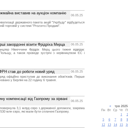
ржмайна виставив на аукціон компанію
06.05.25
иватизації державного пакета акцій "Укрбуду" відбудеться
ній торговій у системі "Prozorro.Продажі".
рші закордонні візити Фрідріха Мерца
06.05.25
анцлер Німеччини Фрідріх Мерц цього тижня відвідає
 Польщу, а також проведе зустрічі з керівництвом ЄС і
 ФРН став до роботи новий уряд
06.05.25
ряд офіційно приступив до виконання обов'язків. Перше
новано у Берліні на 22 годину 6 травня.
ну компенсації від Газпрому за зірвані
06.05.25
«
трв 20
 повернула 3,1 млрд євро з державної допомоги, зокрема
Пн
Вт
Ср
Чт
П
30 млн євро, які мали бути сплачені Газпрому.
1
5
6
7
8
12
13
14
15
1