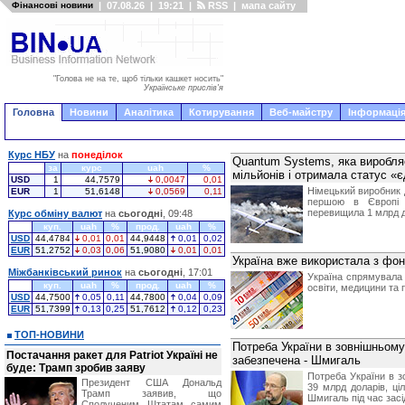
Фінансові новини
|
07.08.26
|
19:21
|
RSS
|
мапа сайту
"Голова не на те, щоб тільки кашкет носить"
Українське прислів'я
Головна
Новини
Аналітика
Котирування
Веб-майстру
Інформація
Курс НБУ
на
понеділок
Quantum Systems, яка виробляє
за
курс
uah
%
мільйонів і отримала статус «
USD
1
44,7579
0,0047
0,01
Німецький виробник д
EUR
1
51,6148
0,0569
0,11
першою в Європі к
перевищила 1 млрд 
Курс обміну валют
на
сьогодні
, 09:48
куп.
uah
%
прод.
uah
%
USD
44,4784
0,01
0,01
44,9448
0,01
0,02
EUR
51,2752
0,03
0,06
51,9080
0,01
0,01
Україна вже використала з фонд
Міжбанківський ринок
на
сьогодні
, 17:01
Україна спрямувала п
куп.
uah
%
прод.
uah
%
освіти, медицини та 
USD
44,7500
0,05
0,11
44,7800
0,04
0,09
EUR
51,7399
0,13
0,25
51,7612
0,12
0,23
ТОП-НОВИНИ
Потреба України в зовнішньому 
Постачання ракет для Patriot Україні не
забезпечена - Шмигаль
буде: Трамп зробив заяву
Потреба України в з
Президент США Дональд
39 млрд доларів, ці
Трамп заявив, що
Шмигаль під час засі
Сполученим Штатам самим