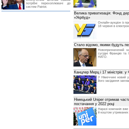
потрібні перехоплювачі до
систем Patriot.
Велика приватизація: Фонд де
«Укрбуд»
Онлайн-аукціон із пр
18 червня в електрон
Стало відомо, якими будуть пе
Новопризначений к
сусідні Францію та
НАТО.
Канцлер Мерц і 17 міністрів: у
У Німеччині новий у
його засідання запла
Німецький Uniper отримав части
постачання у 2022 році
Наразі компанія вже
й коштом утриманих 5