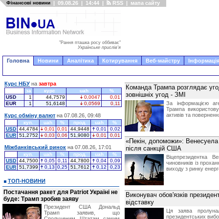
Фінансові новини
|
09.08.26
|
14:44
|
RSS
|
мапа сайту
"Рання пташка росу оббиває"
Українське прислів'я
Головна
Новини
Аналітика
Котирування
Веб-майстру
Інформація
Курс НБУ
на
завтра
Команда Трампа розглядає уго
за
курс
uah
%
зовнішніх угод - ЗМІ
USD
1
44,7579
0,0047
0,01
За інформацією аге
EUR
1
51,6148
0,0569
0,11
Трампа використову
активів та поверненн
Курс обміну валют
на 07.08.26, 09:48
куп.
uah
%
прод.
uah
%
USD
44,4784
0,01
0,01
44,9448
0,01
0,02
EUR
51,2752
0,03
0,06
51,9080
0,01
0,01
«Пекін, допоможи»: Венесуела
Міжбанківський ринок
на 07.08.26, 17:01
після санкцій США
куп.
uah
%
прод.
uah
%
Віцепрезидентка В
USD
44,7500
0,05
0,11
44,7800
0,04
0,09
чиновників із прохан
EUR
51,7399
0,13
0,25
51,7612
0,12
0,23
виходу з ринку енер
ТОП-НОВИНИ
Постачання ракет для Patriot Україні не
Виконувач обов'язків президен
буде: Трамп зробив заяву
відставку
Президент США Дональд
Ця заява пролуна
Трамп заявив, що
президентських вибо
Сполученим Штатам самим