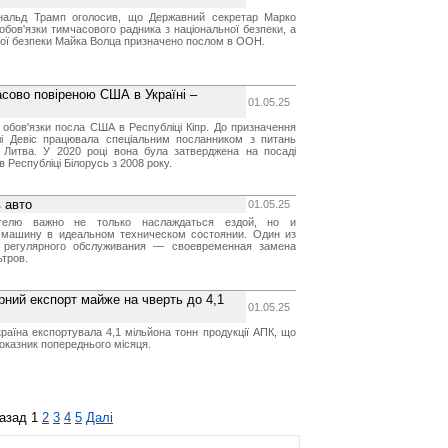
альд Трамп оголосив, що Державний секретар Марко
обов'язки тимчасового радника з національної безпеки, а
ної безпеки Майка Волца призначено послом в ООН.
сово повіреною США в Україні –
01.05.25
 обов'язки посла США в Республіці Кіпр. До призначення
і Девіс працювала спеціальним посланником з питань
і, Литва. У 2020 році вона була затверджена на посаді
Республіці Білорусь з 2008 року.
 авто
01.05.25
телю важно не только наслаждаться ездой, но и
 машину в идеальном техническом состоянии. Один из
 регулярного обслуживания — своевременная замена
тров.
арний експорт майже на чверть до 4,1
01.05.25
країна експортувала 4,1 мільйона тонн продукції АПК, що
оказник попереднього місяця.
азад
1
2
3
4
5
Далі