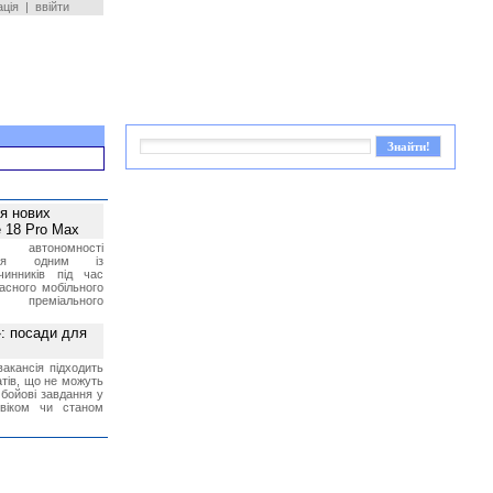
ація
|
ввійти
ея нових
 18 Pro Max
 автономності
ться одним із
чинників під час
асного мобільного
 преміального
»: посади для
акансія підходить
тів, що не можуть
бойові завдання у
 віком чи станом