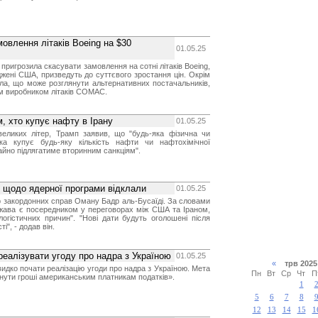
мовлення літаків Boeing на $30
01.05.25
 пригрозила скасувати замовлення на сотні літаків Boeing,
жені США, призведуть до суттєвого зростання цін. Окрім
ила, що може розглянути альтернативних постачальників,
м виробником літаків COMAC.
, хто купує нафту в Ірану
01.05.25
великих літер, Трамп заявив, що "будь-яка фізична чи
ка купує будь-яку кількість нафти чи нафтохімічної
егайно підлягатиме вторинним санкціям".
 щодо ядерної програми відклали
01.05.25
р закордонних справ Оману Бадр аль-Бусаїді. За словами
ржава є посередником у переговорах між США та Іраном,
логістичних причин". "Нові дати будуть оголошені після
", - додав він.
реалізувати угоду про надра з Україною
01.05.25
«
трв 20
дко почати реалізацію угоди про надра з Україною. Мета
Пн
Вт
Ср
Чт
П
нути гроші американським платникам податків».
1
5
6
7
8
12
13
14
15
1