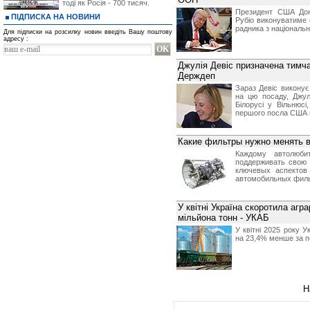
тоді як Росія - 700 тисяч.
Президент США Дон
ПІДПИСКА НА НОВИНИ
Рубіо виконуватиме 
радника з національ
Для підписки на розсилку новин введіть Вашу поштову
адресу :
Джулія Девіс призначена тимча
Держдеп
Зараз Девіс виконує
на цю посаду, Джул
Білорусі у Вільнюс
першого посла США в 
Какие фильтры нужно менять в
Каждому автолюби
поддерживать свою
ключевых аспектов
автомобильных филь
У квітні Україна скоротила агр
мільйона тонн - УКАБ
У квітні 2025 року У
на 23,4% менше за п
Н