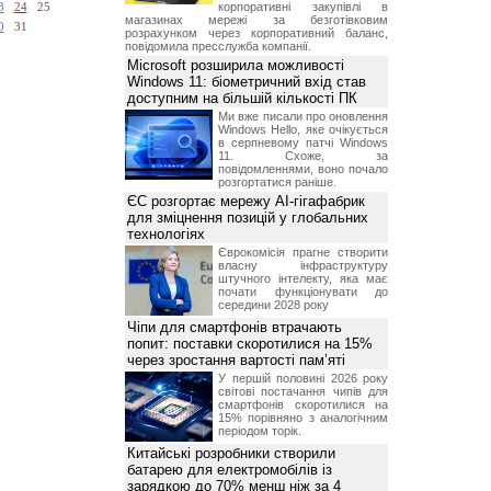
корпоративні закупівлі в
3
24
25
магазинах мережі за безготівковим
0
31
розрахунком через корпоративний баланс,
повідомила пресслужба компанії.
Microsoft розширила можливості
Windows 11: біометричний вхід став
доступним на більшій кількості ПК
Ми вже писали про оновлення
Windows Hello, яке очікується
в серпневому патчі Windows
11. Схоже, за
повідомленнями, воно почало
розгортатися раніше.
ЄС розгортає мережу AI-гігафабрик
для зміцнення позицій у глобальних
технологіях
Єврокомісія прагне створити
власну інфраструктуру
штучного інтелекту, яка має
почати функціонувати до
середини 2028 року
Чіпи для смартфонів втрачають
попит: поставки скоротилися на 15%
через зростання вартості пам’яті
У першій половині 2026 року
світові постачання чипів для
смартфонів скоротилися на
15% порівняно з аналогічним
періодом торік.
Китайські розробники створили
батарею для електромобілів із
зарядкою до 70% менш ніж за 4