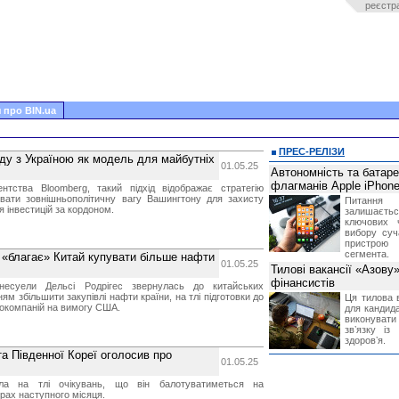
реєстр
 про BIN.ua
ПРЕС-РЕЛІЗИ
ду з Україною як модель для майбутніх
01.05.25
Автономність та батар
флагманів Apple iPhone
нтства Bloomberg, такий підхід відображає стратегію
вати зовнішньополітичну вагу Вашингтону для захисту
Питання
я інвестицій за кордоном.
залишає
ключових 
вибору суч
пристрою
сегмента.
 «благає» Китай купувати більше нафти
01.05.25
Тилові вакансії «Азову
фінансистів
енесуели Дельсі Родрігес звернулась до китайських
ням збільшити закупівлі нафти країни, на тлі підготовки до
Ця тилова в
гокомпаній на вимогу США.
для кандида
виконувати 
звʼязку із
здоровʼя.
та Південної Кореї оголосив про
01.05.25
ла на тлі очікувань, що він балотуватиметься на
рах наступного місяця.