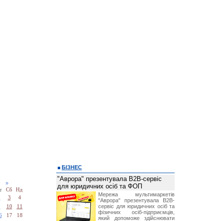
БІЗНЕС
"Аврора" презентувала B2B-сервіс
25
»
для юридичних осіб та ФОП
т
Сб
Нд
Мережа мультимаркетів
2
3
4
"Аврора" презентувала B2B-
сервіс для юридичних осіб та
9
10
11
фізичних осіб-підприємців,
6
17
18
який допоможе здійснювати