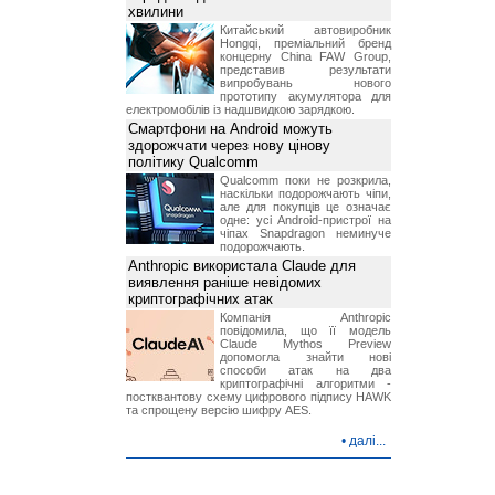
хвилини
Китайський автовиробник
Hongqi, преміальний бренд
концерну China FAW Group,
представив результати
випробувань нового
прототипу акумулятора для
електромобілів із надшвидкою зарядкою.
Смартфони на Android можуть
здорожчати через нову цінову
політику Qualcomm
Qualcomm поки не розкрила,
наскільки подорожчають чіпи,
але для покупців це означає
одне: усі Android-пристрої на
чіпах Snapdragon неминуче
подорожчають.
Anthropic використала Claude для
виявлення раніше невідомих
криптографічних атак
Компанія Anthropic
повідомила, що її модель
Claude Mythos Preview
допомогла знайти нові
способи атак на два
криптографічні алгоритми -
постквантову схему цифрового підпису HAWK
та спрощену версію шифру AES.
•
далі...