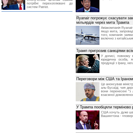
потрібні перехоплювачі до
систем Patriot.
Ryanair погрожує скасувати за
мільярдів через мита Трампа
Авіакомпанія Ryanair
якщо мита, запровад
того, компанія заяв
включно з китайськи
Трамп пригрозив санкціями всім
У дописі, повному 
юридична особа, я
продукції з Ірану, н
Переговори між США та Іраном
Це анонсував мініст
аль-Бусаїді, чия де
вони перенесені "з 
взаємної домовленості
У Трампа пообіцяли терміново 
США хочуть дуже шви
Вашингтона - «повер