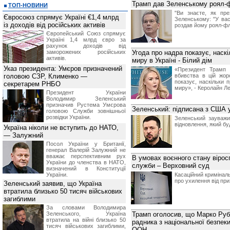
Трамп дав Зеленському роял-
ТОП-НОВИНИ
"Ви знаєте, як пр
Євросоюз спрямує Україні €1,4 млрд
Зеленському: "У вас
із доходів від російських активів
роздав йому роял-фл
Європейський Союз спрямує
Україні 1,4 млрд євро за
рахунок доходів від
заморожених російських
Угода про надра показує, наск
активів.
миру в Україні - Білий дім
Указ президента: Умєров призначений
«Президент Трамп 
головою СЗР, Клименко —
вбивства в цій жор
показує, наскільки 
секретарем РНБО
миру», - Керолайн Ле
Президент України
Володимир Зеленський
призначив Pустема Умєрова
Зеленський: підписана з США 
головою Служби зовнішньої
розвідки України.
Зеленський зауважи
відновлення, який бу
Україна ніколи не вступить до НАТО,
— Залужний
Посол України у Британії,
генерал Валерій Залужний не
вважає перспективним рух
В умовах воєнного стану віросп
України до членства в НАТО,
служби – Верховний суд
визначений в Конституції
України.
Касаційний криміналь
про ухилення від при
Зеленський заявив, що Україна
втратила близько 50 тисяч військових
загиблими
За словами Володимира
Зеленського, Україна
Трамп оголосив, що Марко Руб
втратила на війні близько 50
радника з національної безпек
тисяч військових загиблими,
ООН