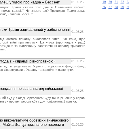
флеш угодою про надра – Бессент
01.05.25
19
20
21
22
2
езидент Трамп сказав того дня в Овальному кабінеті
26
27
28
29
3
 немає козирів". Ну, знаєте що? Президент Трамп зараз
еш", - заявив Бессент.
ільки Трамп зацікавлений у забезпеченні
01.05.25
від самого початку висловився чітко. Він хоче, щоб
стокій війні припинилися. Ця угода (про надра - ред.)
президент зацікавлений у забезпеченні справді тривалого
вітт.
угода є «справді рівноправною»
01.05.25
в, що в угоді немає боргу і створюється фонд - фонд
де «інвестувати в Україну та заробляти саме тут».
овідання не звільняє від військової
01.05.25
ний суд у складі Верховного Суду виніс рішення у справі
зову - про це пресслужба суду повідомила 1 травня.
іо виконуватиме обов'язки тимчасового
и, Майка Волца призначено послом в
01.05.25