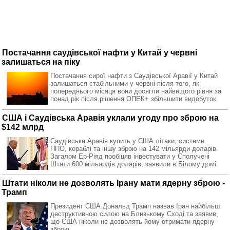
Постачання саудівської нафти у Китай у червні
залишаться на піку
Постачання сирої нафти з Саудівської Аравії у Китай
залишаться стабільними у червні після того, як
попереднього місяця вони досягли найвищого рівня за
понад рік після рішення ОПЕК+ збільшити видобуток.
США і Саудівська Аравія уклали угоду про зброю на
$142 млрд
Саудівська Аравія купить у США літаки, системи
ППО, кораблі та іншу зброю на 142 мільярди доларів.
Загалом Ер-Ріяд пообіцяв інвестувати у Сполучені
Штати 600 мільярдів доларів, заявили в Білому домі.
Штати ніколи не дозволять Ірану мати ядерну зброю -
Трамп
Президент США Дональд Трамп назвав Іран найбільш
деструктивною силою на Близькому Сході та заявив,
що США ніколи не дозволять йому отримати ядерну
зброю.