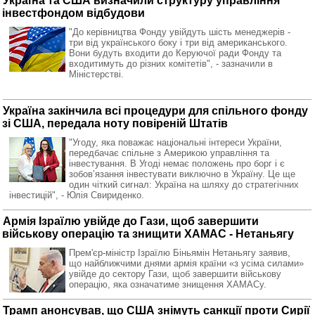
Україна та США визначили структуру управління
інвестфондом відбудови
"До керівництва Фонду увійдуть шість менеджерів -
три від українського боку і три від американського.
Вони будуть входити до Керуючої ради Фонду та
входитимуть до різних комітетів", - зазначили в
Міністерстві.
Україна закінчила всі процедури для спільного фонду
зі США, передала ноту повіреній Штатів
"Угоду, яка поважає національні інтереси України,
передбачає спільне з Америкою управління та
інвестування. В Угоді немає положень про борг і є
зобовʼязання інвестувати виключно в Україну. Це ще
один чіткий сигнал: Україна на шляху до стратегічних
інвестицій", - Юлія Свириденко.
Армія Ізраїлю увійде до Гази, щоб завершити
військову операцію та знищити ХАМАС - Нетаньягу
Прем'єр-міністр Ізраїлю Біньямін Нетаньягу заявив,
що найближчими днями армія країни «з усіма силами»
увійде до сектору Гази, щоб завершити військову
операцію, яка означатиме знищення ХАМАСу.
Трамп анонсував, що США знімуть санкції проти Сирії