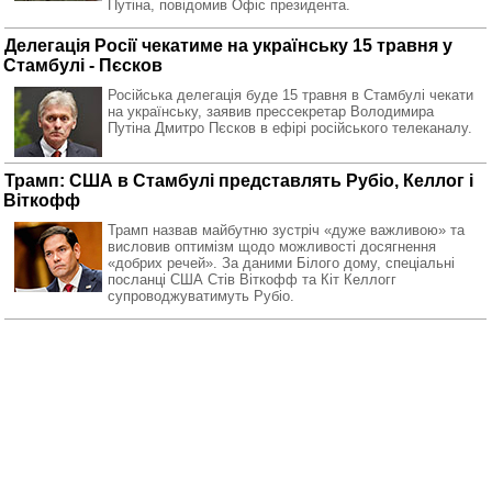
Путіна, повідомив Офіс президента.
Делегація Росії чекатиме на українську 15 травня у
Стамбулі - Пєсков
Російська делегація буде 15 травня в Стамбулі чекати
на українську, заявив прессекретар Володимира
Путіна Дмитро Пєсков в ефірі російського телеканалу.
Трамп: США в Стамбулі представлять Рубіо, Келлог і
Віткофф
Трамп назвав майбутню зустріч «дуже важливою» та
висловив оптимізм щодо можливості досягнення
«добрих речей». За даними Білого дому, спеціальні
посланці США Стів Віткофф та Кіт Келлогг
супроводжуватимуть Рубіо.