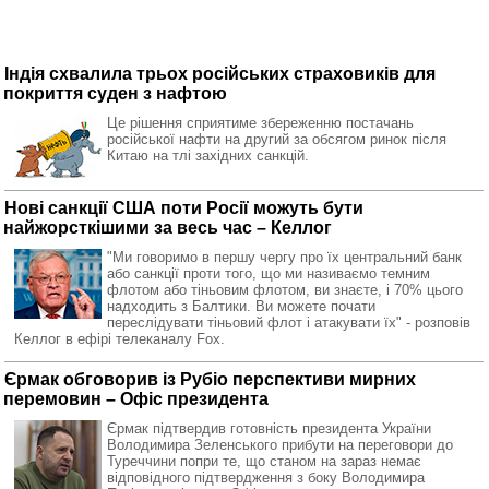
Індія схвалила трьох російських страховиків для
покриття суден з нафтою
Це рішення сприятиме збереженню постачань
російської нафти на другий за обсягом ринок після
Китаю на тлі західних санкцій.
Нові санкції США поти Росії можуть бути
найжорсткішими за весь час – Келлог
"Ми говоримо в першу чергу про їх центральний банк
або санкції проти того, що ми називаємо темним
флотом або тіньовим флотом, ви знаєте, і 70% цього
надходить з Балтики. Ви можете почати
переслідувати тіньовий флот і атакувати їх" - розповів
Келлог в ефірі телеканалу Fox.
Єрмак обговорив із Рубіо перспективи мирних
перемовин – Офіс президента
Єрмак підтвердив готовність президента України
Володимира Зеленського прибути на переговори до
Туреччини попри те, що станом на зараз немає
відповідного підтвердження з боку Володимира