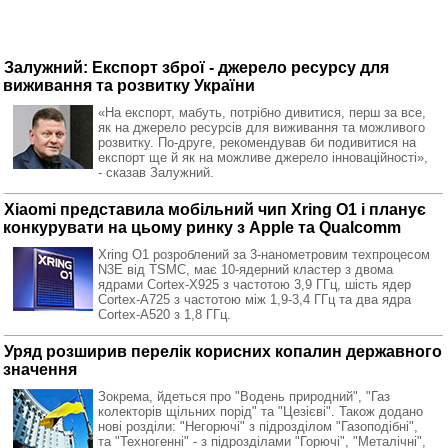
Залужний: Експорт зброї - джерело ресурсу для
виживання та розвитку України
«На експорт, мабуть, потрібно дивитися, перш за все,
як на джерело ресурсів для виживання та можливого
розвитку. По-друге, рекомендував би подивитися на
експорт ще й як на можливе джерело інноваційності»,
- сказав Залужний.
Xiaomi представила мобільний чип Xring O1 і планує
конкурувати на цьому ринку з Apple та Qualcomm
Xring O1 розроблений за 3-нанометровим техпроцесом
N3E від TSMC, має 10-ядерний кластер з двома
ядрами Cortex-X925 з частотою 3,9 ГГц, шість ядер
Cortex-A725 з частотою між 1,9-3,4 ГГц та два ядра
Cortex-A520 з 1,8 ГГц.
Уряд розширив перелік корисних копалин державного
значення
Зокрема, йдеться про "Водень природний", "Газ
колекторів щільних порід" та "Цезієві". Також додано
нові розділи: "Негорючі" з підрозділом "Газоподібні",
та "Техногенні" - з підрозділами "Горючі", "Металічні",