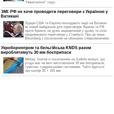
"Неметалічні" тощо.
ЗМІ: РФ не хоче проводити переговори з Україною у
Ватикані
Лідери США та Європи покладають надії на Ватикан
як новий майданчик для переговорів України та РФ,
проте Кремль не дуже зацікавлений у цьому та хоче
продовжувати переговори у Стамбулі. Про це пише
Bloomberg з посиланням на обізнаних співрозмовників.
Укроборонпром та бельгійська KNDS разом
вироблятимуть 30 мм боєприпаси
Military Journal із посиланням на Sudinfo вказує, що
угода має на меті виготовлення 30 мм боєприпасів,
сумісних з радянськими системами. Тобто йдеться
про калібр 30 × 165 мм.