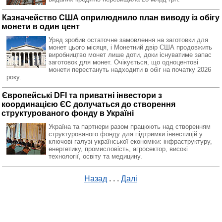
Казначейство США оприлюднило план виводу із обігу
монети в один цент
Уряд зробив остаточне замовлення на заготовки для
монет цього місяця, і Монетний двір США продовжить
виробництво монет лише доти, доки існуватиме запас
заготовок для монет. Очікується, що одноцентові
монети перестануть надходити в обіг на початку 2026
року.
Європейські DFI та приватні інвестори з
координацією ЄС долучаться до створення
структурованого фонду в Україні
Україна та партнери разом працюють над створенням
структурованого фонду для підтримки інвестицій у
ключові галузі української економіки: інфраструктуру,
енергетику, промисловість, агросектор, високі
технології, освіту та медицину.
Назад
. . .
Далі