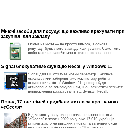
Миючі засоби для посуду: що важливо врахувати при
закупівлі для закладу
Гігієна на кухні — не просто вимога, а основа
репутації будь-якого закладу харчування. Саме тому
вибір миючих засобів має стратегічне значення.
Signal блокуватиме функцію Recall у Windows 11
Signal для ПК отримає новий параметр "Безпека
екрана", який заборонятиме комп'ютеру робити
скриншоти чатів. У Windows 11 ця опція буде
активована за замовчуванням, щоб захистити особисті
повідомлення користувачів від функції Recall.
Понад 17 тис. сімей придбали житло за програмою
«єОселя»
Від моменту запуску програми пільгової іпотеки
"єОселя" в жовтні 2022 року вже 17 016 українців
купили житло на вигідних умовах, а загальна сума
виданих кредитів перевищила 28 млрд грн.