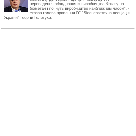
переведення обладнання із виробництва біогазу на
біометан і почнуть виробництво найближчим часом", -
сказав голова правління ГС "Біоенергетична асоціація
України" Георгій Гелетуха.