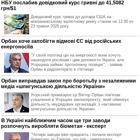
НБУ послабив довідковий курс гривні до 41,5082
грн/$1
Довідковий курс гривні до долара США на
міжбанківському валютному ринку станом на 12:00 кч
23 травня 2025 року.
Орбан хоче запобігти відмові ЄС від російських
енергоносіїв
"У своїй політиці цін на енергоносії вони хочуть
нашкодити росіянам і цим допомогти Україні, але
Угорщина займає протилежну позицію", - заявив
Орбан в радіоінтерв'ю в п'ятницю.
Орбан виправдав закон про боротьбу з незалежними
медіа «шпигунською діяльністю України»
Угорський прем&apos;єр Віктор Орбан пов'язав
ухвалення в Угорщині законопроєкту, який обмежує
діяльність неурядових організацій, з «активною
шпигунською діяльністю України».
В Україні найближчим часом ще три заводи
розпочнуть виробляти біометан - експерт
"Чотири заводи вже працюють і почали експорт
біометану до Європи, ще три - завершують