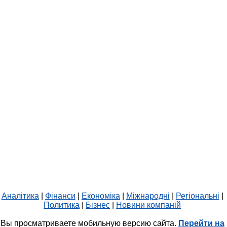
Аналітика
|
Фінанси
|
Економіка
|
Міжнародні
|
Регіональні
|
Политика
|
Бізнес
|
Новини компаній
Вы просматриваете мобильную версию сайта.
Перейти на