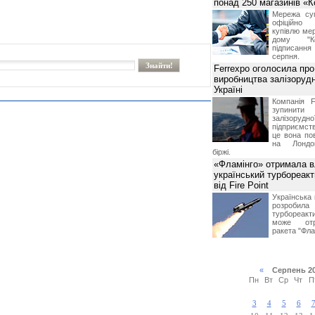
понад 250 магазинів «
Мережа суп
офіційно
купівлю мер
дому "Ко
підписання 
серпня.
Ferrexpo оголосила про
виробництва залізорудн
Україні
Компанія F
зупинит
залізоруд
підприємств
це вона по
на Лондон
біржі.
«Фламінго» отримала 
український турбореак
від Fire Point
Українська 
розроб
турбореакти
може отр
ракета "Фла
«
Серпень 2
Пн
Вт
Ср
Чт
П
3
4
5
6