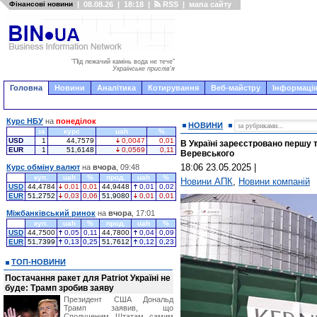
Фінансові новини
|
08.08.26
|
18:18
|
RSS
|
мапа сайту
"Під лежачий камінь вода не тече"
Українське прислів'я
Головна
Новини
Аналітика
Котирування
Веб-майстру
Інформація
Курс НБУ
на
понеділок
НОВИНИ
за
курс
uah
%
USD
1
44,7579
0,0047
0,01
В Україні зареєстровано першу т
EUR
1
51,6148
0,0569
0,11
Веревського
18:06 23.05.2025
|
Курс обміну валют
на
вчора
, 09:48
куп.
uah
%
прод.
uah
%
Новини АПК
,
Новини компаній
USD
44,4784
0,01
0,01
44,9448
0,01
0,02
EUR
51,2752
0,03
0,06
51,9080
0,01
0,01
Міжбанківський ринок
на
вчора
, 17:01
куп.
uah
%
прод.
uah
%
USD
44,7500
0,05
0,11
44,7800
0,04
0,09
EUR
51,7399
0,13
0,25
51,7612
0,12
0,23
ТОП-НОВИНИ
Постачання ракет для Patriot Україні не
буде: Трамп зробив заяву
Президент США Дональд
Трамп заявив, що
Сполученим Штатам самим