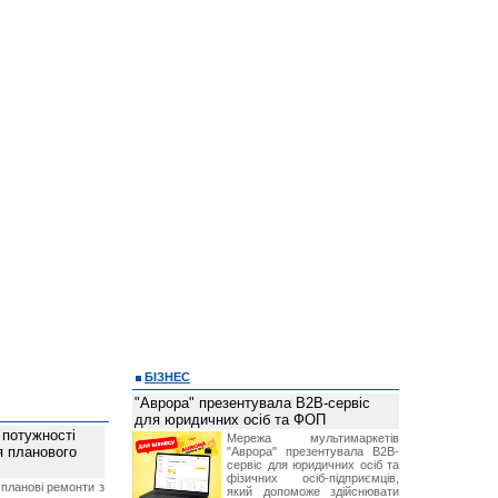
БІЗНЕС
"Аврора" презентувала B2B-сервіс
для юридичних осіб та ФОП
 потужності
Мережа мультимаркетів
ля планового
"Аврора" презентувала B2B-
сервіс для юридичних осіб та
фізичних осіб-підприємців,
планові ремонти з
який допоможе здійснювати