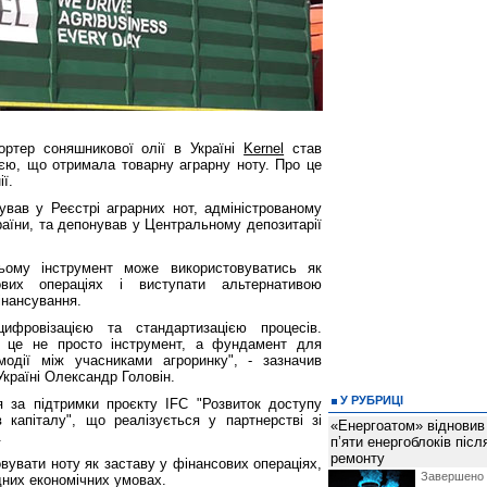
ортер соняшникової олії в Україні
Kernel
став
ією, що отримала товарну аграрну ноту. Про це
ї.
ував у Реєстрі аграрних нот, адміністрованому
аїни, та депонував у Центральному депозитарії
ьому інструмент може використовуватись як
вих операціях і виступати альтернативою
інансування.
фровізацією та стандартизацією процесів.
- це не просто інструмент, а фундамент для
модії між учасниками агроринку", - зазначив
Україні Олександр Головін.
У РУБРИЦІ
я за підтримки проєкту IFC "Розвиток доступу
в капіталу", що реалізується у партнерстві зі
«Енергоатом» відновив
.
п’яти енергоблоків піс
ремонту
вувати ноту як заставу у фінансових операціях,
Завершено 
них економічних умовах.