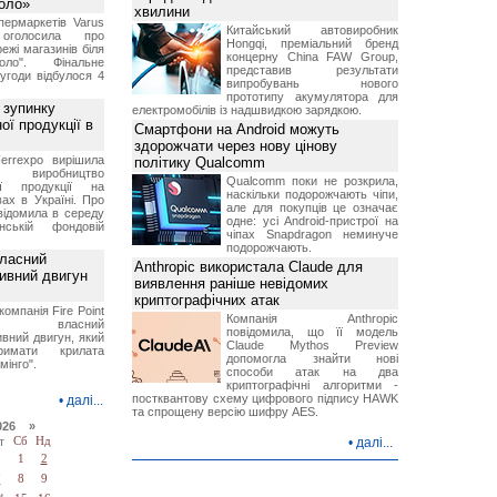
Коло»
хвилини
ермаркетів Varus
Китайський автовиробник
 оголосила про
Hongqi, преміальний бренд
ежі магазинів біля
концерну China FAW Group,
ло". Фінальне
представив результати
угоди відбулося 4
випробувань нового
прототипу акумулятора для
 зупинку
електромобілів із надшвидкою зарядкою.
ої продукції в
Смартфони на Android можуть
здорожчати через нову цінову
errexpo вирішила
політику Qualcomm
и виробництво
Qualcomm поки не розкрила,
ної продукції на
наскільки подорожчають чіпи,
ах в Україні. Про
але для покупців це означає
відомила в середу
одне: усі Android-пристрої на
ській фондовій
чіпах Snapdragon неминуче
подорожчають.
власний
Anthropic використала Claude для
тивний двигун
виявлення раніше невідомих
криптографічних атак
компанія Fire Point
Компанія Anthropic
ила власний
повідомила, що її модель
вний двигун, який
Claude Mythos Preview
имати крилата
допомогла знайти нові
мінго".
способи атак на два
криптографічні алгоритми -
постквантову схему цифрового підпису HAWK
•
далі...
та спрощену версію шифру AES.
026 »
т
Сб
Нд
•
далі...
1
2
7
8
9