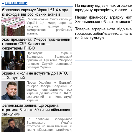
ТОП-НОВИНИ
На відміну від звичних аграрни
Євросоюз спрямує Україні €1,4 млрд
юридичну прозорість, а отже - 
із доходів від російських активів
Першу фінансову аграрну нот
Європейський Союз спрямує
Хмельницької області компанії 
Україні 1,4 млрд євро за
рахунок доходів від
Товарна аграрна нота відрізн
заморожених російських
грошових зобов'язаннях, а на п
активів.
олійних культур.
Указ президента: Умєров призначений
головою СЗР, Клименко —
секретарем РНБО
Президент України
Володимир Зеленський
призначив Pустема Умєрова
головою Служби зовнішньої
розвідки України.
Україна ніколи не вступить до НАТО,
— Залужний
Посол України у Британії,
генерал Валерій Залужний не
вважає перспективним рух
України до членства в НАТО,
визначений в Конституції
України.
Зеленський заявив, що Україна
втратила близько 50 тисяч військових
загиблими
За словами Володимира
Зеленського, Україна
втратила на війні близько 50
тисяч військових загиблими,