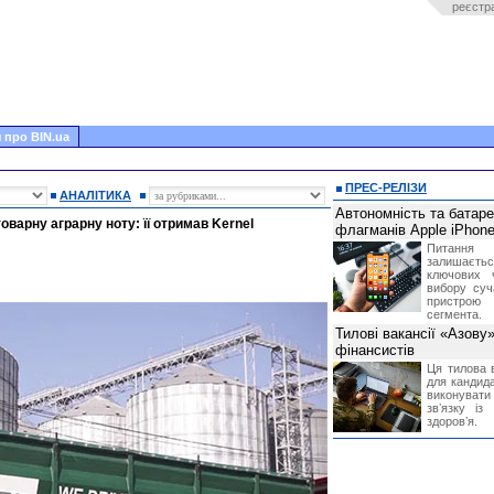
реєстр
 про BIN.ua
ПРЕС-РЕЛІЗИ
АНАЛІТИКА
Автономність та батар
оварну аграрну ноту: її отримав Kernel
флагманів Apple iPhone
Питання
залишає
ключових 
вибору суч
пристрою
сегмента.
Тилові вакансії «Азову
фінансистів
Ця тилова в
для кандида
виконувати 
звʼязку із
здоровʼя.