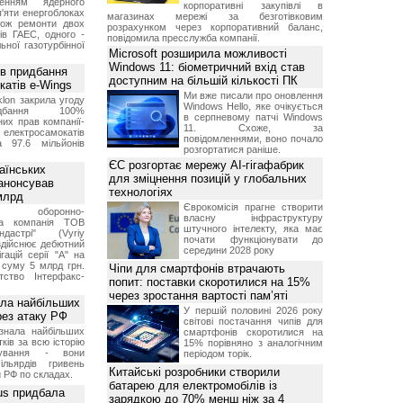
женням ядерного
корпоративні закупівлі в
'яти енергоблоках
магазинах мережі за безготівковим
кож ремонти двох
розрахунком через корпоративний баланс,
тів ГАЕС, одного -
повідомила пресслужба компанії.
ьної газотурбінної
Microsoft розширила можливості
Windows 11: біометричний вхід став
ив придбання
доступним на більшій кількості ПК
катів e-Wings
Ми вже писали про оновлення
lon закрила угоду
Windows Hello, яке очікується
бання 100%
в серпневому патчі Windows
их прав компанії-
11. Схоже, за
електросамокатів
повідомленнями, воно почало
а 97.6 мільйонів
розгортатися раніше.
ЄС розгортає мережу AI-гігафабрик
аїнських
для зміцнення позицій у глобальних
 анонсував
технологіях
 млрд
Єврокомісія прагне створити
ька оборонно-
власну інфраструктуру
чна компанія ТОВ
штучного інтелекту, яка має
дастрі" (Vyriy
почати функціонувати до
 здійснює дебютний
середини 2028 року
гацій серії "А" на
 суму 5 млрд грн.
Чіпи для смартфонів втрачають
ство Інтерфакс-
попит: поставки скоротилися на 15%
через зростання вартості пам’яті
ала найбільших
У першій половині 2026 року
ерез атаку РФ
світові постачання чипів для
знала найбільших
смартфонів скоротилися на
ків за всю історію
15% порівняно з аналогічним
нування - вони
періодом торік.
ільярдів гривень
Китайські розробники створили
 РФ по складах.
батарею для електромобілів із
us придбала
зарядкою до 70% менш ніж за 4