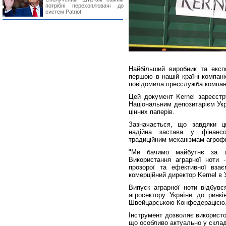
потрібні перехоплювачі до
систем Patriot.
Найбільший виробник та експ
першою в нашій країні компан
повідомила пресслужба компані
Цей документ Kernel зареєстр
Національним депозитарієм Укр
цінних паперів.
Зазначається, що завдяки ц
надійна застава у фінансо
традиційним механізмам агроф
"Ми бачимо майбутнє за ци
Використання аграрної ноти 
прозорої та ефективної взає
комерційний директор Kernel в 
Випуск аграрної ноти відбувс
агросектору України до ринкі
Швейцарською Конфедерацією
Інструмент дозволяє використо
що особливо актуально у склад