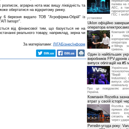
переванта
палива на п
х розписок, аграрна нота має вищу ліквідність та
АЕС, а та
може обертатися на відкритому ринку.
гідроагрега
ГЕС і мобіл
у 6 березня видало ТОВ "Агрофірма-Обрій" із
установки
"АП Імпорт".
Uklon офіційно заверш
оператора електросамо
яється від фінансової тим, що базується не на
Компанія Uk
остачанні реального товару, наприклад, зерна чи
з прид
корпоративн
оператора 
За матеріалами:
ЛIГАБiзнесIнформ
e-Wings з
гривень.
Один із найбільших укр
виробників FPV-дронів
випуск облігацій на ₴5
Українс
технологі
"Вирій Ін
Industries)
випуск облі
номінальну
Про це повідомляє агент
Україна.
Компанія Rozetka зазн
втрат у своїй історії ч
Rozetka за
прямих збит
свого іс
сягають м
через удари
Ритейл-угода року: Var