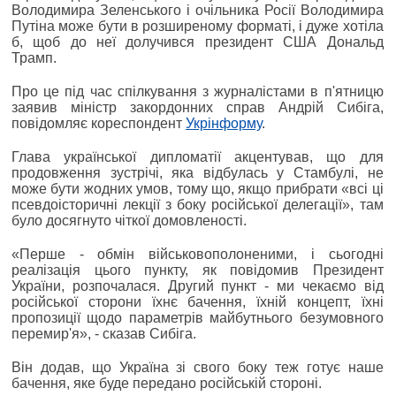
Володимира Зеленського і очільника Росії Володимира
Путіна може бути в розширеному форматі, і дуже хотіла
б, щоб до неї долучився президент США Дональд
Трамп.
Про це під час спілкування з журналістами в п'ятницю
заявив міністр закордонних справ Андрій Сибіга,
повідомляє кореспондент
Укрінформу
.
Глава української дипломатії акцентував, що для
продовження зустрічі, яка відбулась у Стамбулі, не
може бути жодних умов, тому що, якщо прибрати «всі ці
псевдоісторичні лекції з боку російської делегації», там
було досягнуто чіткої домовленості.
«Перше - обмін військовополоненими, і сьогодні
реалізація цього пункту, як повідомив Президент
України, розпочалася. Другий пункт - ми чекаємо від
російської сторони їхнє бачення, їхній концепт, їхні
пропозиції щодо параметрів майбутнього безумовного
перемир'я», - сказав Сибіга.
Він додав, що Україна зі свого боку теж готує наше
бачення, яке буде передано російській стороні.