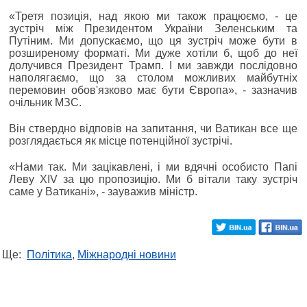
«Третя позиція, над якою ми також працюємо, - це
зустріч між Президентом України Зеленським та
Путіним. Ми допускаємо, що ця зустріч може бути в
розширеному форматі. Ми дуже хотіли б, щоб до неї
долучився Президент Трамп. І ми завжди послідовно
наполягаємо, що за столом можливих майбутніх
перемовин обов'язково має бути Європа», - зазначив
очільник МЗС.
Він ствердно відповів на запитання, чи Ватикан все ще
розглядається як місце потенційної зустрічі.
«Нами так. Ми зацікавлені, і ми вдячні особисто Папі
Леву XIV за цю пропозицію. Ми б вітали таку зустріч
саме у Ватикані», - зауважив міністр.
Ще:
Політика
,
Міжнародні новини