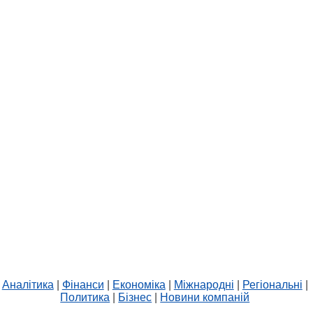
Аналітика
|
Фінанси
|
Економіка
|
Міжнародні
|
Регіональні
|
Политика
|
Бізнес
|
Новини компаній