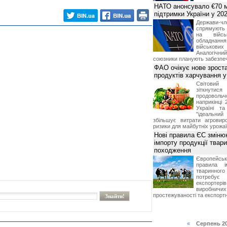
НАТО анонсувало €70 м
підтримки України у 202
Держави
спрямують 
на війсь
обладнанн
військови
Аналогічни
союзники планують забезпечи
ФАО очікує нове зроста
продуктів харчування у 
Світови
зіткнутис
продоволь
наприкінці 
Україні т
"ідеальни
збільшує витрати агровир
ризики для майбутніх урожаї
Нові правила ЄС зміню
імпорту продукції твар
походження
Європейсь
правила і
тваринног
потребує 
експорте
виробничих
простежуваності та експортн
«
Серпень 2