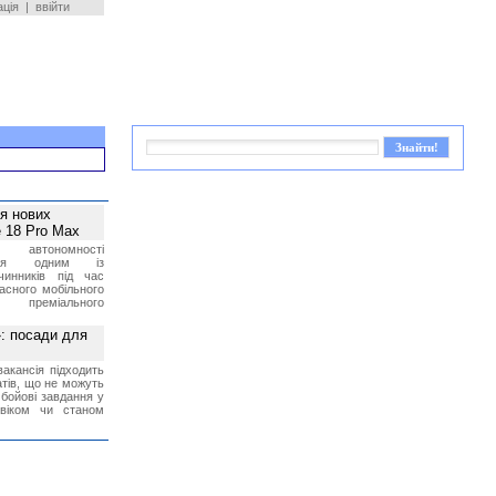
ація
|
ввійти
ея нових
 18 Pro Max
 автономності
ться одним із
чинників під час
асного мобільного
 преміального
»: посади для
акансія підходить
тів, що не можуть
бойові завдання у
 віком чи станом