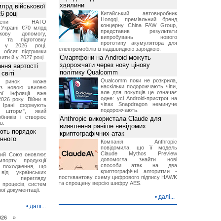
хвилини
лрд військової
6 році
Китайський автовиробник
Hongqi, преміальний бренд
-члени НАТО
концерну China FAW Group,
Україні €70 млрд
представив результати
кову допомогу,
випробувань нового
я та підготовку
прототипу акумулятора для
х у 2026 році.
електромобілів із надшвидкою зарядкою.
й обсяг підтримки
Смартфони на Android можуть
ти й у 2027 році.
здорожчати через нову цінову
ння вартості
політику Qualcomm
світі
Qualcomm поки не розкрила,
й ринок може
наскільки подорожчають чіпи,
я з новою хвилею
але для покупців це означає
чої інфляції вже
одне: усі Android-пристрої на
2026 року. Війни в
чіпах Snapdragon неминуче
а Ірані формують
подорожчають.
й шторм", який
обників і створює
Anthropic використала Claude для
в.
виявлення раніше невідомих
ють порядок
криптографічних атак
инного
Компанія Anthropic
повідомила, що її модель
Claude Mythos Preview
кий Союз оновлює
допомогла знайти нові
мпорту продукції
способи атак на два
о походження, що
криптографічні алгоритми -
від українських
постквантову схему цифрового підпису HAWK
рів перегляду
та спрощену версію шифру AES.
 процесів, систем
ої документації.
•
далі...
•
далі...
026 »