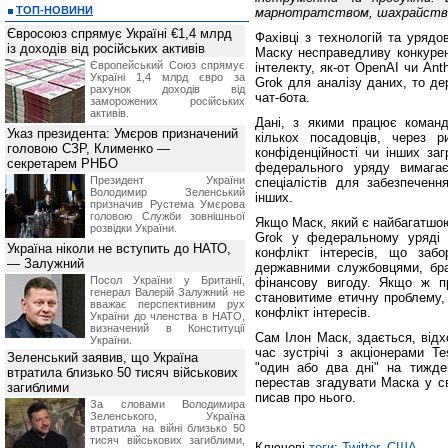
ТОП-НОВИНИ
марнотратством, шахрайством
Євросоюз спрямує Україні €1,4 млрд
Фахівці з технологій та уряд
із доходів від російських активів
Маску несправедливу конкурен
Європейський Союз спрямує
інтелекту, як-от OpenAI чи An
Україні 1,4 млрд євро за
Grok для аналізу даних, то д
рахунок доходів від
чат-бота.
заморожених російських
активів.
Дані, з якими працює команд
Указ президента: Умєров призначений
кількох посадовців, через р
головою СЗР, Клименко —
конфіденційності чи інших за
секретарем РНБО
федерального уряду вимагає
Президент України
спеціалістів для забезпеченн
Володимир Зеленський
інших.
призначив Pустема Умєрова
головою Служби зовнішньої
Якщо Маск, який є найбагатшою
розвідки України.
Grok у федеральному уряді 
Україна ніколи не вступить до НАТО,
конфлікт інтересів, що заб
— Залужний
державними службовцями, бра
Посол України у Британії,
фінансову вигоду. Якщо ж п
генерал Валерій Залужний не
становитиме етичну проблему,
вважає перспективним рух
конфлікт інтересів.
України до членства в НАТО,
визначений в Конституції
Сам Ілон Маск, здається, від
України.
час зустрічі з акціонерами T
Зеленський заявив, що Україна
"один або два дні" на тижд
втратила близько 50 тисяч військових
перестав згадувати Маска у св
загиблими
писав про нього.
За словами Володимира
Зеленського, Україна
втратила на війні близько 50
тисяч військових загиблими,
Ключові
теги
:
Twitter
,
США