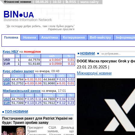
Фінансові новини
|
08.08.26
|
16:32
|
RSS
|
мапа сайту
"Де господар добре робить, там і поле буйно родить"
Українське прислів'я
Головна
Новини
Аналітика
Котирування
Веб-майстру
Інформація
Курс НБУ
на
понеділок
НОВИНИ
за
курс
uah
%
USD
1
44,7579
0,0047
0,01
DOGE Маска просуває Grok у 
EUR
1
51,6148
0,0569
0,11
23:01 23.05.2025
|
Курс обміну валют
на
вчора
, 09:48
Міжнародні новини
куп.
uah
%
прод.
uah
%
USD
44,4784
0,01
0,01
44,9448
0,01
0,02
EUR
51,2752
0,03
0,06
51,9080
0,01
0,01
Міжбанківський ринок
на
вчора
, 17:01
куп.
uah
%
прод.
uah
%
USD
44,7500
0,05
0,11
44,7800
0,04
0,09
EUR
51,7399
0,13
0,25
51,7612
0,12
0,23
ТОП-НОВИНИ
Постачання ракет для Patriot Україні не
буде: Трамп зробив заяву
Президент США Дональд
Трамп заявив, що
Сполученим Штатам самим