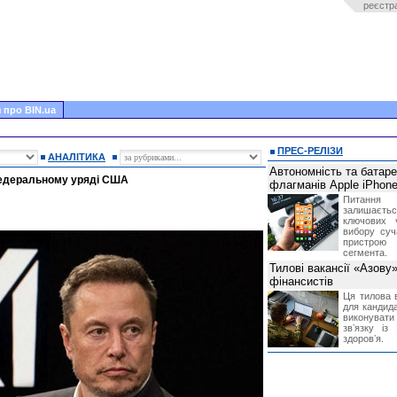
реєстр
 про BIN.ua
ПРЕС-РЕЛІЗИ
АНАЛІТИКА
Автономність та батар
федеральному уряді США
флагманів Apple iPhone
Питання
залишає
ключових 
вибору суч
пристрою
сегмента.
Тилові вакансії «Азову
фінансистів
Ця тилова в
для кандида
виконувати 
звʼязку із
здоровʼя.