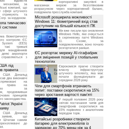
ських відомств
корпоративні закупівлі в
є механізми, за
магазинах мережі за безготівковим
ські компанії, що
розрахунком через корпоративний баланс,
у сфері штучного
повідомила пресслужба компанії.
, отримують та
Microsoft розширила можливості
Corp. за кордоном.
Windows 11: біометричний вхід став
ропа тимчасово
доступним на більшій кількості ПК
ї системи
Ми вже писали про оновлення
Windows Hello, яке очікується
ма біометричного
в серпневому патчі Windows
ного контролю ЄС
11. Схоже, за
t System (EES)
повідомленнями, воно почало
є такі тривалі
розгортатися раніше.
для мандрівників
ЄС розгортає мережу AI-гігафабрик
 деякі аеропорти
для зміцнення позицій у глобальних
 справляються з
технологіях
США під
Єврокомісія прагне створити
ив правила
власну інфраструктуру
штучного інтелекту, яка має
т США Дональд
почати функціонувати до
сав два виконавчі
середини 2028 року
спрямовані на
ня права на
Чіпи для смартфонів втрачають
дянство за
попит: поставки скоротилися на 15%
ям, продовживши
через зростання вартості пам’яті
чових принципів
ого законодавства.
У першій половині 2026 року
світові постачання чипів для
triot Україні
смартфонів скоротилися на
заяву
15% порівняно з аналогічним
т США Дональд
періодом торік.
заявив, що
Китайські розробники створили
м Штатам самим
батарею для електромобілів із
перехоплювачі до
ot.
зарядкою до 70% менш ніж за 4