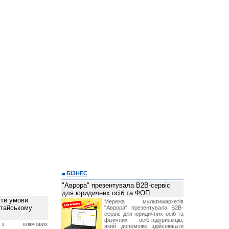
БІЗНЕС
"Аврора" презентувала B2B-сервіс
для юридичних осіб та ФОП
ти умови
Мережа мультимаркетів
итайському
"Аврора" презентувала B2B-
сервіс для юридичних осіб та
фізичних осіб-підприємців,
з ключових
який допоможе здійснювати