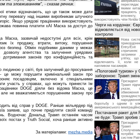
американ
 та зловживанням", - сказав речник.
перегляда
якими китай
ової етики відзначають, що це також може дати
працюють 
інтелекту
тну перевагу над іншими виробникам штучного
використовують чіпи Nvidia 
thropic. Якщо урядові працівники використовують
Черги на кордонах: Єв
ержава повинна платити xAI Маска за доступ до
відмовляється від ново
контролю
а Маска, зазвичай недоступні для всіх, крім
Нова систе
изик їх продажу, втрати, витоку, порушення
прикордон
Entry/Exi
гроз безпеці. Обмін подібними даними у межах
спричиня
 дозволу агентства та залучення урядових
затримки 
я дотримання законів про конфіденційність та
улітку, що
відключають її, коли не
напливом пасажирів.
 людиною у світі, був залучений до просування
«Пологовий туризм» у 
- це можу порушити кримінальний закон про
забороною: Трамп змін
ороняє посадовцям, включно зі спеціальними
Президен
ти участь у справах, що можуть принести їм
Трамп підпи
рацівники DOGE діяли без відома Маска, це
укази, 
обмежен
 але не вважатиметься порушенням закону про
грома
народженн
боротьбу з одним із клю
ходить від справ у DOGE. Раніше мільярдер під
американського імміграційн
esla заявив, що почне приділяти своїй команді
Постачання ракет для Pa
ень. Водночас Дональд Трамп останнім часом
не буде: Трамп зробив 
оїх постах у Truth Social, хоча раніше активно
Президен
Трамп 
Сполучени
За матеріалами:
mezha.media
потрібні 
систем Patri