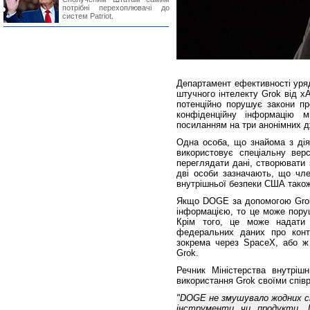
потрібні перехоплювачі до
систем Patriot.
Департамент ефективності уря
штучного інтелекту Grok від x
потенційно порушує закони пр
конфіденційну інформацію м
посиланням на три анонімних 
Одна особа, що знайома з ді
використовує спеціальну вер
переглядати дані, створювати 
дві особи зазначають, що чле
внутрішньої безпеки США також
Якщо DOGE за допомогою Grok 
інформацією, то це може поруш
Крім того, це може надати 
федеральних даних про контр
зокрема через SpaceX, або ж 
Grok.
Речник Міністерства внутріш
використання Grok своїми спів
"DOGE не змушувало жодних сп
інструменти чи продукти.