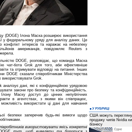
ду (DOGE) Ілона Маска розширює використання
AI у федеральному уряді для аналізу даних. Це
о конфлікт інтересів та наражає на небезпеку
ільйонів американців, повідомляє Reuters з
джерела.
яльністю DOGE, розповідає, що команда Маска
сію чат-бота Grok для того, аби ефективніше
звіти та отримувати відповіді на питання. Інших
ни DOGE сказали співробітникам Міністерства
 використовувати Grok.
аналізує дані, які є конфіденційною урядовою
увати закони про безпеку та конфіденційність.
Ілону Маску доступ до цінних непублічних
акти в агентствах, з якими він співпрацює,
можливість використати ці дані для навчання
У РУБРИЦІ
ньої безпеки заперечив будь-які вимоги щодо
США можуть перегляну
робітниками.
продажу чипів Nvidia к
бізнесу
івробітників використовувати якісь конкретні
Одне 
 DOGE тут, щоб виявляти та боротися з