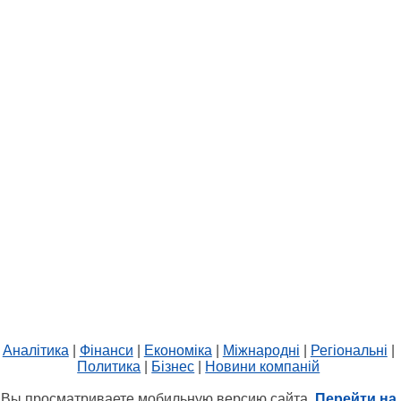
Аналітика
|
Фінанси
|
Економіка
|
Міжнародні
|
Регіональні
|
Политика
|
Бізнес
|
Новини компаній
Вы просматриваете мобильную версию сайта.
Перейти на