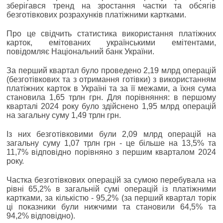
зберігався тренд на зростання частки та обсягів
безготівкових розрахунків платіжними картками.
Про це свідчить статистика використання платіжних
карток, емітованих українськими емітентами,
повідомляє Національний банк України.
За перший квартал було проведено 2,19 млрд операцій
(безготівкових та з отримання готівки) з використанням
платіжних карток в Україні та за її межами, а їхня сума
становила 1,65 трлн грн. Для порівняння: в першому
кварталі 2024 року було здійснено 1,95 млрд операцій
на загальну суму 1,49 трлн грн.
Із них безготівковими були 2,09 млрд операцій на
загальну суму 1,07 трлн грн - це більше на 13,5% та
11,7% відповідно порівняно з першим кварталом 2024
року.
Частка безготівкових операцій за сумою перебувала на
рівні 65,2% в загальній сумі операцій із платіжними
картками, за кількістю - 95,2% (за перший квартал торік
ці показники були нижчими та становили 64,5% та
94,2% відповідно).