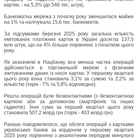
картки, - на 5,3% (до 546 тис. штук).
Банкоматна мережа з початку року зменшилася майже
на 1% та налічувала 15,6 тис. банкоматів.
За підсумками березня 2025 року загальна кількість
емітованих платіжних карток в Україні досягла 137,5
млн штук, що на 4% більше порівняно з початком цього
року.
Як зазначили в Нацбанку, все менша частка операцій
здійснюється в торговельній мережі з фізичним
зчитуванням даних із носія картки. У першому кварталі
цього року вона становила 3,1% за сумою та 2,2% за
кількістю (торік - 7% та 5,8% відповідно).
Решта операцій були безконтактними (з безконтактною
карткою або за допомогою смартфонів та інших
гаджетів). Їхня сума за перший квартал цього року
становила 507,2 млрд грн (торік - 403 млрд грн).
Раніше повідомлялося, що обсяги операцій з картками
українських банків за кордоном у першому кварталі
2025 року порівняно з аналогічним періодом минулого