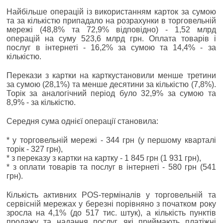
Найбільше операцій із використанням карток за сумою
та за кількістю припадало на розрахунки в торговельній
мережі (48,8% та 72,9% відповідно) - 1,52 млрд
операцій на суму 523,6 млрд грн. Оплата товарів і
послуг в інтернеті - 16,2% за сумою та 14,4% - за
кількістю.
Перекази з картки на карткустановили менше третини
за сумою (28,1%) та менше десятини за кількістю (7,8%).
Торік за аналогічний період було 32,9% за сумою та
8,9% - за кількістю.
Середня сума однієї операції становила:
* у торговельній мережі - 344 грн (у першому кварталі
торік - 327 грн),
* з переказу з картки на картку - 1 845 грн (1 931 грн),
* з оплати товарів та послуг в інтернеті - 580 грн (541
грн).
Кількість активних POS-терміналів у торговельній та
сервісній мережах у березні порівняно з початком року
зросла на 4,1% (до 517 тис. штук), а кількість пунктів
продажу та надання послуг, які приймають платіжні