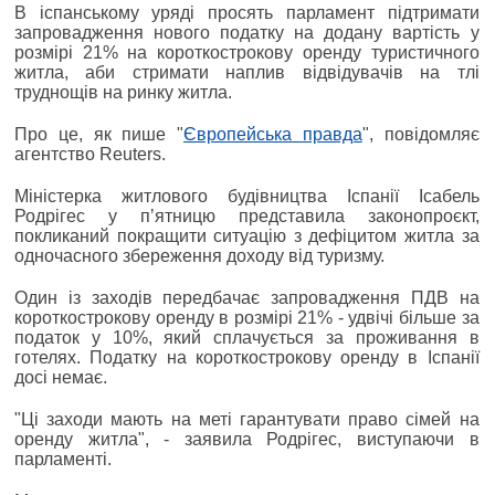
В іспанському уряді просять парламент підтримати
запровадження нового податку на додану вартість у
розмірі 21% на короткострокову оренду туристичного
житла, аби стримати наплив відвідувачів на тлі
труднощів на ринку житла.
Про це, як пише "
Європейська правда
", повідомляє
агентство Reuters.
Міністерка житлового будівництва Іспанії Ісабель
Родрігес у пʼятницю представила законопроєкт,
покликаний покращити ситуацію з дефіцитом житла за
одночасного збереження доходу від туризму.
Один із заходів передбачає запровадження ПДВ на
короткострокову оренду в розмірі 21% - удвічі більше за
податок у 10%, який сплачується за проживання в
готелях. Податку на короткострокову оренду в Іспанії
досі немає.
"Ці заходи мають на меті гарантувати право сімей на
оренду житла", - заявила Родрігес, виступаючи в
парламенті.