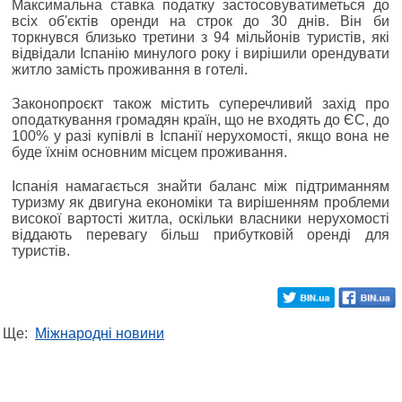
Максимальна ставка податку застосовуватиметься до
всіх об'єктів оренди на строк до 30 днів. Він би
торкнувся близько третини з 94 мільйонів туристів, які
відвідали Іспанію минулого року і вирішили орендувати
житло замість проживання в готелі.
Законопроєкт також містить суперечливий захід про
оподаткування громадян країн, що не входять до ЄС, до
100% у разі купівлі в Іспанії нерухомості, якщо вона не
буде їхнім основним місцем проживання.
Іспанія намагається знайти баланс між підтриманням
туризму як двигуна економіки та вирішенням проблеми
високої вартості житла, оскільки власники нерухомості
віддають перевагу більш прибутковій оренді для
туристів.
Ще:
Міжнародні новини