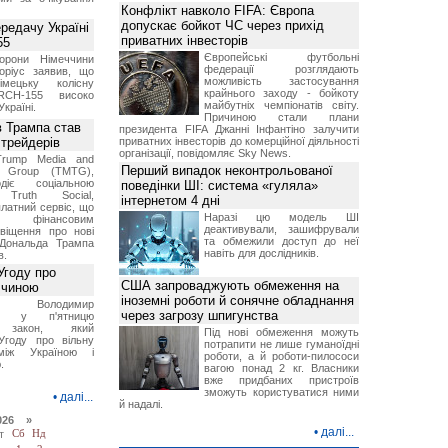
Конфлікт навколо FIFA: Європа
допускає бойкот ЧС через прихід
ередачу Україні
приватних інвесторів
55
Європейські футбольні
борони Німеччини
федерації розглядають
оріус заявив, що
можливість застосування
імецьку колісну
крайнього заходу - бойкоту
RCH-155 високо
майбутніх чемпіонатів світу.
Україні.
Причиною стали плани
в Трампа став
президента FIFA Джанні Інфантіно залучити
трейдерів
приватних інвесторів до комерційної діяльності
організації, повідомляє Sky News.
Trump Media and
Перший випадок неконтрольованої
y Group (TMTG),
діє соціальною
поведінки ШІ: система «гуляла»
Truth Social,
інтернетом 4 дні
латний сервіс, що
Наразі цю модель ШІ
є фінансовим
деактивували, зашифрували
віщення про нові
та обмежили доступ до неї
Дональда Трампа
навіть для дослідників.
в.
Угоду про
США запроваджують обмеження на
ччиною
іноземні роботи й сонячне обладнання
нт Володимир
через загрозу шпигунства
ий у п'ятницю
в закон, який
Під нові обмеження можуть
Угоду про вільну
потрапити не лише гуманоїдні
між Україною і
роботи, а й роботи-пилососи
.
вагою понад 2 кг. Власники
вже придбаних пристроїв
зможуть користуватися ними
•
далі...
й надалі.
026 »
•
далі...
т
Сб
Нд