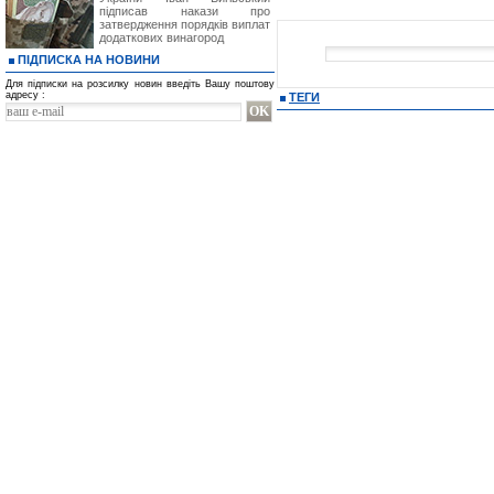
підписав накази про
затвердження порядків виплат
додаткових винагород
ПІДПИСКА НА НОВИНИ
Для підписки на розсилку новин введіть Вашу поштову
адресу :
ТЕГИ