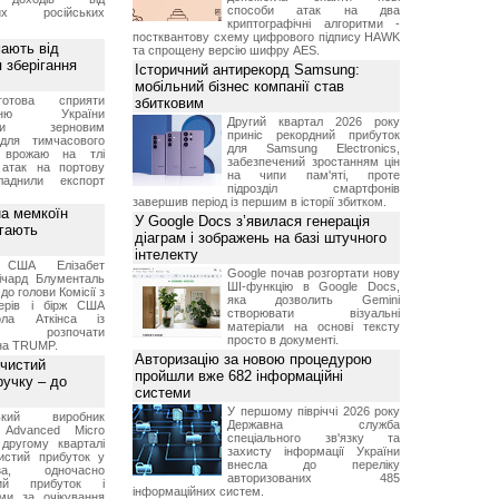
способи атак на два
них російських
криптографічні алгоритми -
постквантову схему цифрового підпису HAWK
мають від
та спрощену версію шифру AES.
 зберігання
Історичний антирекорд Samsung:
мобільний бізнес компанії став
отова сприяти
збитковим
ченню України
Другий квартал 2026 року
вими зерновим
приніс рекордний прибуток
для тимчасового
для Samsung Electronics,
я врожаю на тлі
забезпечений зростанням цін
 атак на портову
на чипи пам'яті, проте
ладнили експорт
підрозділ смартфонів
завершив період із першим в історії збитком.
а мемкоїн
У Google Docs з’явилася генерація
гають
діаграм і зображень на базі штучного
інтелекту
 США Елізабет
Google почав розгортати нову
ічард Блументаль
ШІ-функцію в Google Docs,
до голови Комісії з
яка дозволить Gemini
перів і бірж США
створювати візуальні
ла Аткінса із
матеріали на основі тексту
м розпочати
просто в документі.
їна TRUMP.
Авторизацію за новою процедурою
 чистий
пройшли вже 682 інформаційні
ручку – до
системи
У першому півріччі 2026 року
ський виробник
Державна служба
 Advanced Micro
спеціального зв'язку та
другому кварталі
захисту інформації України
истий прибуток у
внесла до переліку
а, одночасно
авторизованих 485
ний прибуток і
інформаційних систем.
ми за очікування