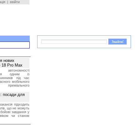
ація
|
ввійти
ея нових
 18 Pro Max
 автономності
ться одним із
чинників під час
асного мобільного
 преміального
»: посади для
акансія підходить
тів, що не можуть
бойові завдання у
 віком чи станом