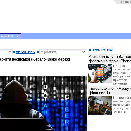
реєстр
 про BIN.ua
ПРЕС-РЕЛІЗИ
АНАЛІТИКА
Автономність та батар
криття російської кіберзлочинної мережі
флагманів Apple iPhone
Питання
залишає
ключових 
вибору суч
пристрою
сегмента.
Тилові вакансії «Азову
фінансистів
Ця тилова в
для кандида
виконувати 
звʼязку із
здоровʼя.