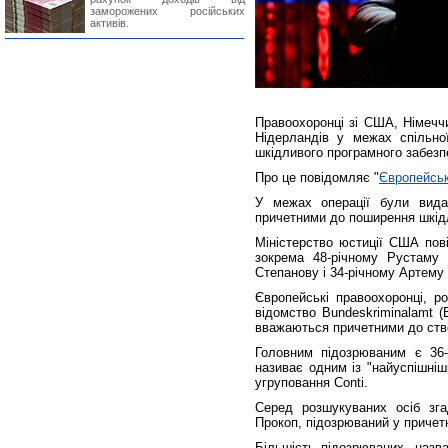
заморожених російських
активів.
Правоохоронці зі США, Німеччи
Нідерландів у межах спільно
шкідливого програмного забезп
Про це повідомляє "
Європейсь
У межах операції були вида
причетними до поширення шкідл
Міністерство юстиції США пов
зокрема 48-річному Рустаму
Степанову і 34-річному Артему 
Європейські правоохоронці, р
відомство Bundeskriminalamt (
вважаються причетними до ство
Головним підозрюваним є 36-
називає одним із "найуспішніши
угруповання Conti.
Серед розшукуваних осіб зга
Прокоп, підозрюваний у причет
Більшість підозрюваних, назв