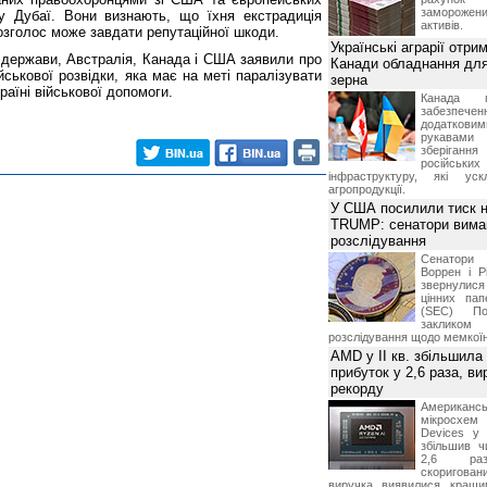
замороже
- у Дубаї. Вони визнають, що їхня екстрадиція
активів.
озголос може завдати репутаційної шкоди.
Українські аграрії отри
 держави, Австралія, Канада і США заявили про
Канади обладнання для
ійськової розвідки, яка має на меті паралізувати
зерна
раїні військової допомоги.
Канада г
забезпе
додатко
рукавами 
зберіганн
російських
інфраструктуру, які уск
агропродукції.
У США посилили тиск н
TRUMP: сенатори вима
розслідування
Сенатори
Воррен і Р
звернулися 
цінних па
(SEC) По
заклико
розслідування щодо мемко
AMD у II кв. збільшила
прибуток у 2,6 раза, ви
рекорду
Американ
мікросхем
Devices у 
збільшив ч
2,6 раз
скоригова
виручка виявилися кращи