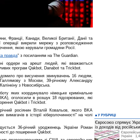
ни, Франції, Канади, Великої Британії, Данії та
ї операції викрили мережу з розповсюдження
ечення, якою керували громадяни Росії.
ка правда
" з посиланням на The Guardian.
ні ордери на арешт людей, які вважаються
ивих програм Qakbot, Danabot та Trickbot.
ідомило про висунення звинувачень 16 людям,
 Галлямову з Москви, 39-річному Александру
Калінкіну з Новосибірська.
оботу яких координувало німецьке кримінальне
BKA), оголосили в розшук 18 підозрюваних, які
рення Qakbot і Trickbot.
річний росіянин Віталій Ковальов, якого BKA
х вимагачів в історії кіберзлочинності" на чолі
У РУБРИЦІ
Євросоюз спрямує Укра
із доходів від російськи
дується 36-річний уродженець України Роман
ності до поширення Qakbot.
Європейсь
Україні 1
аних правоохоронцями зі США та європейських
рахунок