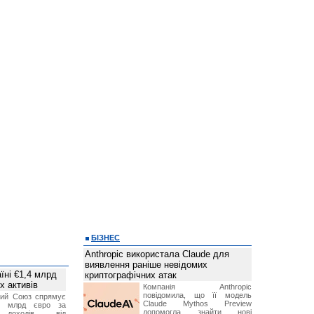
БІЗНЕС
Anthropic використала Claude для
виявлення раніше невідомих
їні €1,4 млрд
криптографічних атак
х активів
Компанія Anthropic
повідомила, що її модель
кий Союз спрямує
Claude Mythos Preview
,4 млрд євро за
допомогла знайти нові
 доходів від