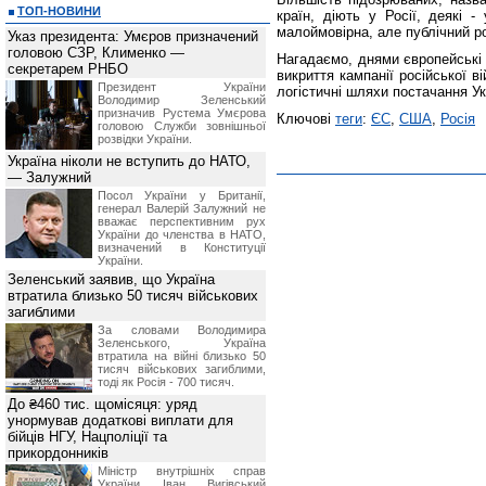
ТОП-НОВИНИ
країн, діють у Росії, деякі 
малоймовірна, але публічний р
Указ президента: Умєров призначений
головою СЗР, Клименко —
Нагадаємо, днями європейські
секретарем РНБО
викриття кампанії російської в
Президент України
логістичні шляхи постачання Ук
Володимир Зеленський
призначив Pустема Умєрова
Ключові
теги
:
ЄС
,
США
,
Росія
головою Служби зовнішньої
розвідки України.
Україна ніколи не вступить до НАТО,
— Залужний
Посол України у Британії,
генерал Валерій Залужний не
вважає перспективним рух
України до членства в НАТО,
визначений в Конституції
України.
Зеленський заявив, що Україна
втратила близько 50 тисяч військових
загиблими
За словами Володимира
Зеленського, Україна
втратила на війні близько 50
тисяч військових загиблими,
тоді як Росія - 700 тисяч.
До ₴460 тис. щомісяця: уряд
унормував додаткові виплати для
бійців НГУ, Нацполіції та
прикордонників
Міністр внутрішніх справ
України Іван Вигівський