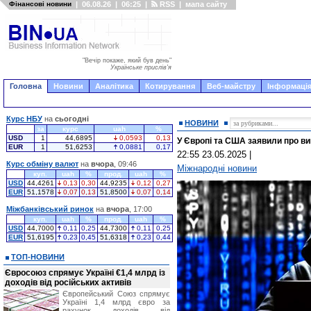
Фінансові новини
|
06.08.26
|
06:25
|
RSS
|
мапа сайту
"Вечір покаже, який був день"
Українське прислів'я
Головна
Новини
Аналітика
Котирування
Веб-майстру
Інформація
Курс НБУ
на
сьогодні
НОВИНИ
за
курс
uah
%
USD
1
44,6895
0,0593
0,13
У Європі та США заявили про ви
EUR
1
51,6253
0,0881
0,17
22:55 23.05.2025
|
Курс обміну валют
на
вчора
, 09:46
Міжнародні новини
куп.
uah
%
прод.
uah
%
USD
44,4261
0,13
0,30
44,9235
0,12
0,27
EUR
51,1578
0,07
0,13
51,8500
0,07
0,14
Міжбанківський ринок
на
вчора
, 17:00
куп.
uah
%
прод.
uah
%
USD
44,7000
0,11
0,25
44,7300
0,11
0,25
EUR
51,6195
0,23
0,45
51,6318
0,23
0,44
ТОП-НОВИНИ
Євросоюз спрямує Україні €1,4 млрд із
доходів від російських активів
Європейський Союз спрямує
Україні 1,4 млрд євро за
рахунок доходів від