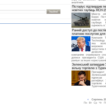
аналітиків.
Пісторіус підтвердив п
новітніх гаубиць RCH-1
Міністр о
Борис Піст
новітня н
гаубицю 
оцінюють в 
Ранній доступ до пості
платною послугою для 
Компанія 
Technolog
яка воло
мережею 
запустила п
дозволя
компаніям отримувати спо
дописи президента США 
раніше за інших користувачі
Зеленський затвердив 
вільну торгівлю з Туре
Президе
Зеленськ
підписа
ратифікує 
торгівлю 
Туреччиною
«
Серпень 2
Пн
Вт
Ср
Чт
П