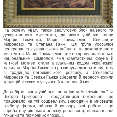
На окрему увагу також заслуговує блок наївного та
декоративного мистецтва, до якого увійшли твори
Марфи Тимченко, Марії Примаченко, Єлизавети
Миронової та Степана Ганжі. Ця група уособлює
неперервність українського наївного та декоративного
мистецтва. Марія Примаченко вже по праву вважається
національним символом, чия фантастична фауна й
квіткові мотиви стали візуальним кодом української
культури, Марфа Тимченко розвинула декоративну гілку
в традиціях петриківського розпису, а Єлизавета
Миронова та Степан Ганжа зберегли й переосмислили
традиційні сюжети у сучасній пластичній мові.
До добірки також увійшли твори Ірини Беклемішевої та
Віктора Григорова - представників покоління, що
працювало на тлі соцреалізму, знаходячи в мистецтві
глибину форми, образу й кольору. Їхні роботи - це
спроба внутрішнього аналізу реальності, психологічної
глибини та гармонії композиції.