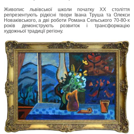
Живопис львівської школи початку ХХ століття
репрезентують рідкісні твори Івана Труша та Олекси
Новаківського, а дві роботи Романа Сельського 70-80-х
років демонструють розвиток і трансформацію
художньої традиції регіону.