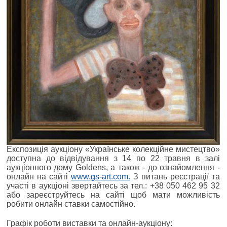
Експозиція аукціону «Українське колекційне мистецтво»
доступна до відвідування з 14 по 22 травня в залі
аукціонного дому Goldens, а також - до ознайомлення -
онлайн на сайті
www.gs-art.com.
З питань реєстрації та
участі в аукціоні звертайтесь за тел.: +38 050 462 95 32
або зареєструйтесь на сайті щоб мати можливість
робити онлайн ставки самостійно.
Графік роботи виставки та онлайн-аукціону: