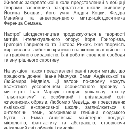
Живопис закарпатської школи представлений в добірці
творами засновника закарпатської школи живопису
Йосипа Бокшая, його учня Андрія Коцки, Федіра
Манайла та андеграундного митця-шістдесятника
Ференца Семана.
Настрої шістдесятництва продовжуються в творчості
митців інтелектуального опору: Ігоря Григор'єва,
Григорія Гавриленко та Віктора Рижих. Їхня творчість
вирізнялася глибокою критикою навколишньої дійсності
та графічною виразністю. Їхні роботи сповнені свободи
та внутрішнього спротиву.
На аукціоні також представлені ранні твори митців, що
працюють донині: Івана Марчука, Емми Андієвської та
Любомира Медвідя. Ці автори по-своєму можуть
вважатися уособленням особистісного прориву в
мистецтві: Іван Марчук створив унікальну техніку
"пльонталізму" та особливий і впізнаваний світ
живописних образів, Любомир Медвідь, як представник
львівської експресивної школи, заглиблюється в
онтологічні теми, розкриваючи глибини людського
буття, а Емма Андієвська майстерно поєднує
міфологію, фантастику та абстракцію, створюючи
унікальний світ образів і смислів.