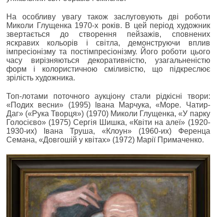
На особливу увагу також заслуговують дві роботи
Миколи Глущенка 1970-х років. В цей період художник
звертається до створення пейзажів, сповнених
яскравих кольорів і світла, демонструючи вплив
імпресіонізму та постімпресіонізму. Його роботи цього
часу вирізняються декоративністю, узагальненістю
форм і колористичною сміливістю, що підкреслює
зрілість художника.
Топ-лотами поточного аукціону стали рідкісні твори:
«Подих весни» (1995) Івана Марчука, «Море. Чатир-
Даг» («Рука Творця») (1970) Миколи Глущенка, «У парку
Голосієво» (1975) Сергія Шишка, «Квіти на алеї» (1920-
1930-их) Івана Труша, «Клоун» (1960-их) Ференца
Семана, «Довгошій у квітах» (1972) Марії Примаченко.