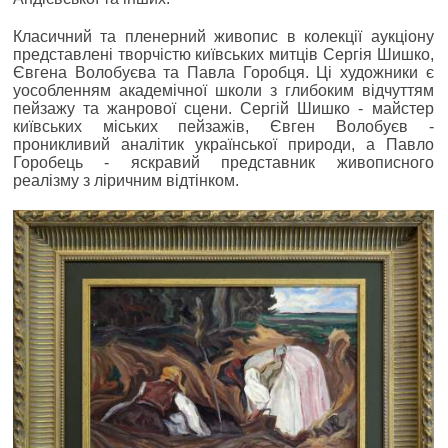
Класичний та пленерний живопис в колекції аукціону
представлені творчістю київських митців Сергія Шишко,
Євгена Волобуєва та Павла Горобця. Ці художники є
уособленням академічної школи з глибоким відчуттям
пейзажу та жанрової сцени. Сергій Шишко - майстер
київських міських пейзажів, Євген Волобуєв -
проникливий аналітик української природи, а Павло
Горобець - яскравий представник живописного
реалізму з ліричним відтінком.