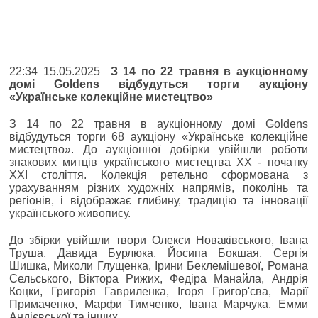
22:34 15.05.2025
З 14 по 22 травня в аукціонному
домі Goldens відбудуться торги аукціону
«Українське колекційне мистецтво»
З 14 по 22 травня в аукціонному домі Goldens
відбудуться торги 68 аукціону «Українське колекційне
мистецтво». До аукціонної добірки увійшли роботи
знакових митців українського мистецтва ХХ - початку
ХХІ століття. Колекція ретельно сформована з
урахуванням різних художніх напрямів, поколінь та
регіонів, і відображає глибину, традицію та інновації
українського живопису.
До збірки увійшли твори Олекси Новаківського, Івана
Труша, Давида Бурлюка, Йосипа Бокшая, Сергія
Шишка, Миколи Глущенка, Ірини Беклемішевої, Романа
Сельського, Віктора Рижих, Федіра Манайла, Андрія
Коцки, Григорія Гавриленка, Ігоря Григор'єва, Марії
Примаченко, Марфи Тимченко, Івана Марчука, Емми
Андієвської та інших.