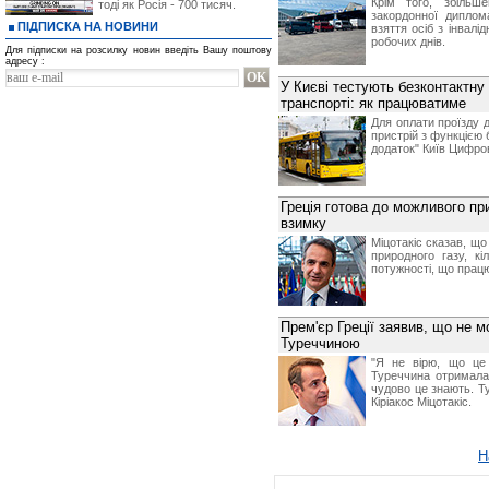
Крім того, збільш
тоді як Росія - 700 тисяч.
закордонної диплом
ПІДПИСКА НА НОВИНИ
взяття осіб з інвалі
робочих днів.
Для підписки на розсилку новин введіть Вашу поштову
адресу :
У Києві тестують безконтактну
транспорті: як працюватиме
Для оплати проїзду 
пристрій з функцією 
додаток" Київ Цифро
Греція готова до можливого пр
взимку
Міцотакіс сказав, що
природного газу, кі
потужності, що працю
Прем'єр Греції заявив, що не 
Туреччиною
"Я не вірю, що це 
Туреччина отримала
чудово це знають. Т
Кіріакос Міцотакіс.
Н