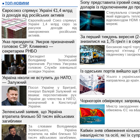
Sony представила ігровий смар
ТОП-НОВИНИ
доларів із підключенням до пр
Євросоюз спрямує Україні €1,4 млрд
Стикувальна станці
із доходів від російських активів
який відводить тепл
відеовиходом HDMI т
Європейський Союз спрямує
мережі.
Україні 1,4 млрд євро за
рахунок доходів від
заморожених російських
активів.
За перший тиждень вересня (2-9
знизилися на 1,75 грн/л і в се
Указ президента: Умєров призначений
головою СЗР, Клименко —
Бензинові партії торг
секретарем РНБО
минулої п'ятниці.
південному і західном
Президент України
Володимир Зеленський
призначив Pустема Умєрова
головою Служби зовнішньої
Із одеських портів вийшло ще 
розвідки України.
Усього з українськ
Україна ніколи не вступить до НАТО,
направлена до країн 
— Залужний
Посол України у Британії,
генерал Валерій Залужний не
вважає перспективним рух
України до членства в НАТО,
Чорногорія обмірковує запрова
визначений в Конституції
України.
Міністр закордонних 
обмежень ЄС на в&ap
Зеленський заявив, що Україна
втратила близько 50 тисяч військових
загиблими
За словами Володимира
Зеленського, Україна
Кабмін зняв обмеження кількост
втратила на війні близько 50
інвалідністю та осіб, які їх с
тисяч військових загиблими,