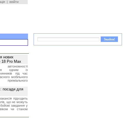
ація
|
ввійти
ея нових
 18 Pro Max
 автономності
ться одним із
чинників під час
асного мобільного
 преміального
»: посади для
акансія підходить
тів, що не можуть
бойові завдання у
 віком чи станом