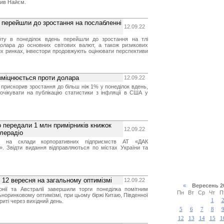
чив Найєм.
 перейшли до зростання на послабленні
12.09.22
фту в понеділок вдень перейшли до зростання на тлі
долара до основних світових валют, а також ризикових
х ринках, інвестори продовжують оцінювати перспективи
зміцнюється проти долара
12.09.22
 прискорив зростання до більш ніж 1% у понеділок вдень,
очікувати на публікацію статистики з інфляції в США у
о передали 1 млн примірників книжок
12.09.22
лерадіо
и на склади корпоративних підприємств АТ «ДАК
». Звідти видання відправляються по містах України та
и 12 вересня на загальному оптимізмі
12.09.22
«
Вересень 
онії та Австралії завершили торги понеділка помітним
Пн
Вт
Ср
Чт
П
норинковому оптимізмі, при цьому біржі Китаю, Південної
1
риті через вихідний день.
5
6
7
8
12
13
14
15
1