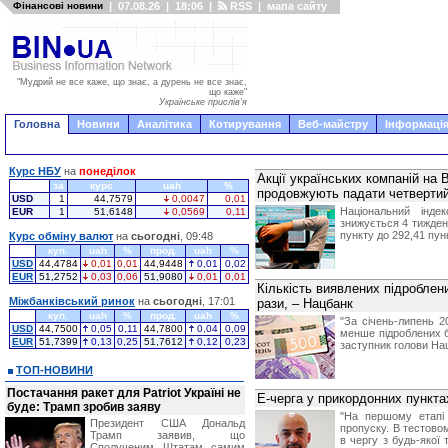
Фінансові новини
|
07.08.26
|
18:06
|
RSS
|
мапа сайту
"Мудрий не все каже, що знає, а дурень не все знає,
що каже"
Українське прислів'я
Головна
Новини
Аналітика
Котирування
Веб-майстру
Інформація
Курс НБУ
на
понеділок
Акції українських компаній на 
за
курс
uah
%
продовжують падати четвертий
USD
1
44,7579
0,0047
0,01
Національний інде
EUR
1
51,6148
0,0569
0,11
знижується 4 тиждень
пункту до 292,41 пун
Курс обміну валют
на
сьогодні
, 09:48
куп.
uah
%
прод.
uah
%
USD
44,4784
0,01
0,01
44,9448
0,01
0,02
EUR
51,2752
0,03
0,06
51,9080
0,01
0,01
Кількість виявлених підроблени
Міжбанківський ринок
на
сьогодні
, 17:01
рази, – Нацбанк
куп.
uah
%
прод.
uah
%
"За січень-липень 2
USD
44,7500
0,05
0,11
44,7800
0,04
0,09
менше підроблених ба
EUR
51,7399
0,13
0,25
51,7612
0,12
0,23
заступник голови На
ТОП-НОВИНИ
Постачання ракет для Patriot Україні не
Е-черга у прикордонних пункта
буде: Трамп зробив заяву
"На першому етапі
Президент США Дональд
пропуску. В тестово
Трамп заявив, що
в чергу з будь-якої 
Сполученим Штатам самим