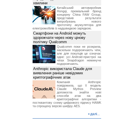
хвилини
Китайський автовиробник
Hongqi, преміальний бренд
концерну China FAW Group,
представив результати
випробувань нового
прототипу акумулятора для
електромобілів із надшвидкою зарядкою.
Смартфони на Android можуть
здорожчати через нову цінову
політику Qualcomm
Qualcomm поки не розкрила,
наскільки подорожчають чіпи,
але для покупців це означає
одне: усі Android-пристрої на
чіпах Snapdragon неминуче
подорожчають.
Anthropic використала Claude для
виявлення раніше невідомих
криптографічних атак
Компанія Anthropic
повідомила, що її модель
Claude Mythos Preview
допомогла знайти нові
способи атак на два
криптографічні алгоритми -
постквантову схему цифрового підпису HAWK
та спрощену версію шифру AES.
•
далі...