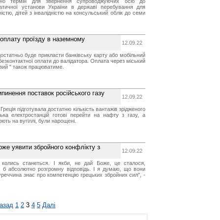
ено термін для звернення супроводжуючих осіб до
атичної установи України в державі перебування для
дністю, дітей з інвалідністю на консульський облік до семи
 оплату проїзду в наземному
12.09.22
достатньо буде прикласти банківську карту або мобільний
безконтактної оплати до валідатора. Оплата через міський
вий " також працюватиме.
ипинення поставок російського газу
12.09.22
 Греція підготувала достатню кількість вантажів зрідженого
лька електростанцій готові перейти на нафту з газу, а
ють на вугіллі, були нарощені.
може уявити збройного конфлікту з
12.09.22
колись станеться. І якби, не дай Боже, це сталося,
 б абсолютно розгромну відповідь. І я думаю, що вони
уреччина знає про компетенцію грецьких збройних сил", -
азад
1
2
3
4
5
Далі