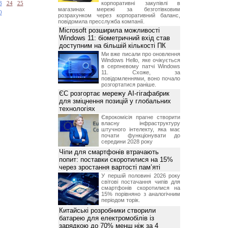
корпоративні закупівлі в
3
24
25
магазинах мережі за безготівковим
0
розрахунком через корпоративний баланс,
повідомила пресслужба компанії.
Microsoft розширила можливості
Windows 11: біометричний вхід став
доступним на більшій кількості ПК
Ми вже писали про оновлення
Windows Hello, яке очікується
в серпневому патчі Windows
11. Схоже, за
повідомленнями, воно почало
розгортатися раніше.
ЄС розгортає мережу AI-гігафабрик
для зміцнення позицій у глобальних
технологіях
Єврокомісія прагне створити
власну інфраструктуру
штучного інтелекту, яка має
почати функціонувати до
середини 2028 року
Чіпи для смартфонів втрачають
попит: поставки скоротилися на 15%
через зростання вартості пам’яті
У першій половині 2026 року
світові постачання чипів для
смартфонів скоротилися на
15% порівняно з аналогічним
періодом торік.
Китайські розробники створили
батарею для електромобілів із
зарядкою до 70% менш ніж за 4