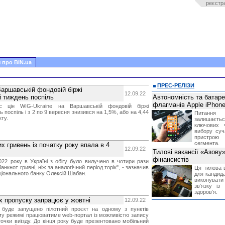
реєстр
 про BIN.ua
ПРЕС-РЕЛІЗИ
Варшавській фондовій біржі
12.09.22
 тиждень поспіль
Автономність та батар
флагманів Apple iPhone
кс цін WIG-Ukraine на Варшавській фондовій біржі
 поспіль і з 2 по 9 вересня знизився на 1,5%, або на 4,44
Питання
кту.
залишає
ключових 
вибору суч
пристрою
сегмента.
х гривень із початку року впала в 4
12.09.22
Тилові вакансії «Азову
фінансистів
022 року в Україні з обігу було вилучено в чотири рази
нкнот гривні, ніж за аналогічний період торік", - зазначив
Ця тилова в
ціонального банку Олексій Шабан.
для кандида
виконувати 
звʼязку із
здоровʼя.
х пропуску запрацює у жовтні
12.09.22
 буде запущено пілотний проєкт на одному з пунктів
му режимі працюватиме web-портал із можливістю запису
точки виїзду. До кінця року буде презентовано мобільний