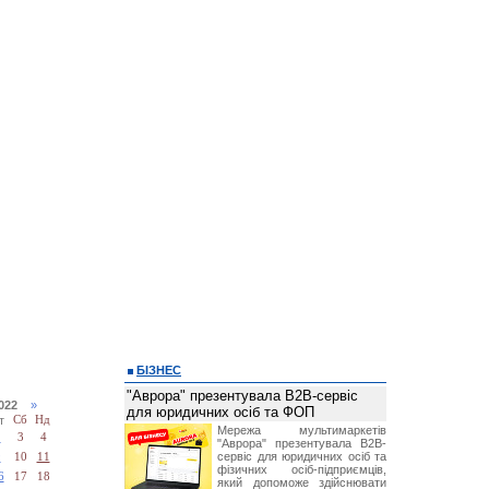
БІЗНЕС
"Аврора" презентувала B2B-сервіс
2022
»
для юридичних осіб та ФОП
т
Сб
Нд
Мережа мультимаркетів
2
3
4
"Аврора" презентувала B2B-
сервіс для юридичних осіб та
9
10
11
фізичних осіб-підприємців,
6
17
18
який допоможе здійснювати