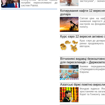
застосунок", - зазна
потрібні перехоплювачі до
систем Patriot.
Котирування нафти 12 вересня
долара
Світові ціни на на
зниження вартості 
настроїв на фондови
попиту.
Курс євро 12 вересня активно 
Курс євро до долара
ринки продовжують 
вівторок.
Вітчизняні видавці безкоштовн
для переселенців – Держкомте
Книжки передавал
«Укрвидавполіграфія
Європи.
Азіатські біржі помітно виросл
Фондові індекси Яп
зростанням на загаль
Кореї та Гонконгу зак