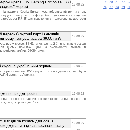
тфон Xperia 1 IV Gaming Edition за 1330
19
20
21
22
2
12.09.22
оводової мережі
26
27
28
29
3
я під назвою Xperia Stream має вбудований вентилятор,
о від усієї поверхні телефону. Аксесуар також оснащений
а роз'ємом RJ-45 для підключення телефону до дротової
 вересня) гуртові партії бензинів
12.09.22
редньому торгувались за 39,00 грн/л
увались у межах 38-41 грн/л, що на 2-3 грн/л нижче від цін
 При цьому найнижчі ціни на високооктан лунали в
у регіонах країни: 38-39 грн/л.
9 суден з українським зерном
12.09.22
их портів вийшли 122 судна з агропродукцією, яка була
Азії, Європи та Африки.
дження віз для росіян
12.09.22
справ Чорногорії заявив про необхідність приєднатися до
os;їзд для громадян Росії.
і виїздів за кордон для осіб з
12.09.22
упроводжували, під час воєнного стану