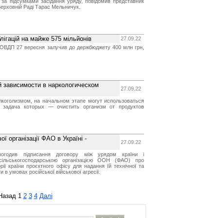
 за підсумками засідання уряду, повідомив представник
 Верховній Раді Тарас Мельничук.
лігацій на майже 575 мільйонів
27.09.22
х ОВДП 27 вересня залучив до держбюджету 400 млн грн,
 зависимости в наркологическом
27.09.22
лкоголизмом, на начальном этапе могут использоваться
я задача которых — очистить организм от продуктов
 організації ФАО в Україні -
27.09.22
 погодив підписання договору між урядом країни і
ільськогосподарською організацією ООН (ФАО) про
рії країни проєктного офісу для надання їй технічної та
и в умовах російської військової агресії.
Назад
1
2
3
4
Далі