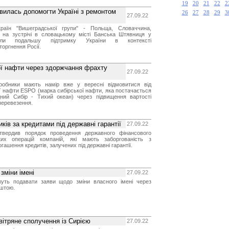
19
20
21
22
2
вилась допомогти Україні з ремонтом
26
27
28
29
3
27.09.22
країн "Вишеградської групи" - Польща, Словаччина,
 на зустрічі в словацькому місті Банська Штявниця у
рили подальшу підтримку України в контексті
оргнення Росії.
кої нафти через здоржчання фрахту
27.09.22
еробники мають намір вже у вересні відмовитися від
ої нафти ESPO (марка сибірської нафти, яка постачається
ний Сибір - Тихий океан) через підвищення вартості
перевезення.
ків за кредитами під державні гарантії
27.09.22
затвердив порядок проведення державного фінансового
ких операцій компаній, які мають заборгованість з
гашення кредитів, залучених під державні гарантії.
зміни імені
27.09.22
жуть подавати заяви щодо зміни власного імені через
оштою.
вітряне сполучення із Сирією
27.09.22