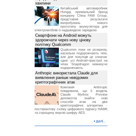
хвилини
Китайський автовиробник
Hongqi, преміальний бренд
концерну China FAW Group,
представив результати
випробувань нового
прототипу акумулятора для
електромобілів із надшвидкою зарядкою.
Смартфони на Android можуть
здорожчати через нову цінову
політику Qualcomm
Qualcomm поки не розкрила,
наскільки подорожчають чіпи,
але для покупців це означає
одне: усі Android-пристрої на
чіпах Snapdragon неминуче
подорожчають.
Anthropic використала Claude для
виявлення раніше невідомих
криптографічних атак
Компанія Anthropic
повідомила, що її модель
Claude Mythos Preview
допомогла знайти нові
способи атак на два
криптографічні алгоритми -
постквантову схему цифрового підпису HAWK
та спрощену версію шифру AES.
•
далі...