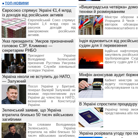
ТОП-НОВИНИ
«Вишеградська четвірка» домо
Євросоюз спрямує Україні €1,4 млрд
техніки й розмінуванням
із доходів від російських активів
Міністри оборони 
Європейський Союз спрямує
Угорщина й Чехія -
Україні 1,4 млрд євро за
вівторок обгово
рахунок доходів від
повномасштабного вт
заморожених російських
активів.
Індія відмовиться від російсь
Указ президента: Умєров призначений
суден для її перевезення
головою СЗР, Клименко —
секретарем РНБО
Індійські нафтопер
закупівель російськ
Президент України
трубопроводом Схід
Володимир Зеленський
фрахту суден для її 
призначив Pустема Умєрова
головою Служби зовнішньої
розвідки України.
Мінфін анонсував аудит боржни
Україна ніколи не вступить до НАТО,
Кабінет міністрів 
— Залужний
аудиту господарсь
Посол України у Британії,
обслуговування та по
генерал Валерій Залужний не
вважає перспективним рух
України до членства в НАТО,
визначений в Конституції
В Україні спростили процедуру 
України.
Українці тепер змо
Зеленський заявив, що Україна
представника або п
втратила близько 50 тисяч військових
загиблими
За словами Володимира
Зеленського, Україна
втратила на війні близько 50
Україна розірвала угоду про по
тисяч військових загиблими,