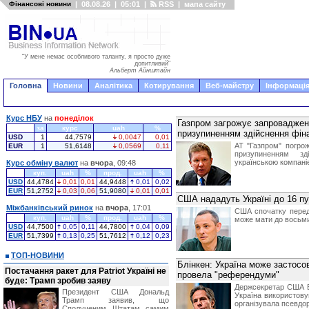
Фінансові новини
|
08.08.26
|
05:01
|
RSS
|
мапа сайту
"У мене немає особливого таланту, я просто дуже
допитливий"
Альберт Айнштайн
Головна
Новини
Аналітика
Котирування
Веб-майстру
Інформація
Курс НБУ
на
понеділок
Газпром загрожує запроваджен
за
курс
uah
%
призупиненням здійснення фіна
USD
1
44,7579
0,0047
0,01
АТ "Газпром" погро
EUR
1
51,6148
0,0569
0,11
призупиненням зд
українською компані
Курс обміну валют
на
вчора
, 09:48
куп.
uah
%
прод.
uah
%
USD
44,4784
0,01
0,01
44,9448
0,01
0,02
EUR
51,2752
0,03
0,06
51,9080
0,01
0,01
США нададуть Україні до 16 
Міжбанківський ринок
на
вчора
, 17:01
США спочатку перед
куп.
uah
%
прод.
uah
%
може мати до восьми
USD
44,7500
0,05
0,11
44,7800
0,04
0,09
EUR
51,7399
0,13
0,25
51,7612
0,12
0,23
ТОП-НОВИНИ
Блінкен: Україна може застосо
Постачання ракет для Patriot Україні не
провела "референдуми"
буде: Трамп зробив заяву
Держсекретар США Ен
Президент США Дональд
Україна використову
Трамп заявив, що
організувала псевд
Сполученим Штатам самим