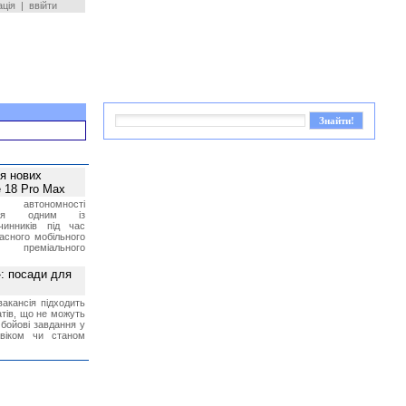
ація
|
ввійти
ея нових
 18 Pro Max
 автономності
ться одним із
чинників під час
асного мобільного
 преміального
»: посади для
акансія підходить
тів, що не можуть
бойові завдання у
 віком чи станом