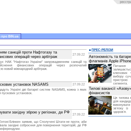
реєстр
 про BIN.ua
ПРЕС-РЕЛІЗИ
ням санкцій проти Нафтогазу та
27.09.22
нсових операцій через арбітраж
Автономність та батар
флагманів Apple iPhone
жує НАК "Нафтогаз України" запровадженням санкцій та
ійснення фінансових операцій через розпочатий
Питання
єю новий міжнародний арбітраж.
залишає
ключових 
вибору суч
пристрою
сегмента.
пускових установок NASAMS
27.09.22
Тилові вакансії «Азову
адуть Україні дві батареї систем NASAMS, кожна з яких
фінансистів
 пускових установок.
Ця тилова в
для кандида
виконувати 
звʼязку із
вувати західну зброю у регіонах, де РФ
здоровʼя.
27.09.22
тоні Блінкен заявив, що Сполучені Штати не проти, аби
вала західне озброєння для повернення територій, де РФ
ореферендуми.