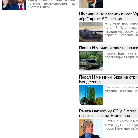
потрібні перехоплювачі до
систем Patriot.
Німеччина не ставить вимог Ук
зброї проти РФ - посол
"Я читала про нібито
чула. Я була неда
передаємо зброю і б
зброєю", - сказала Ф
Посол Німеччини бачить шанси
Посол Німеччини в 
переговори з Берліно
Посол Німеччини: Україна отри
Бундесверу
Системи протипові
України і їх немає на
Решта макрофіну ЄС у 3 млрд є
позикою - посол Німеччини
Остання частина мак
3 мільярдів євро буд
посол Німеччини в Ук