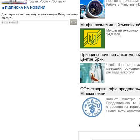
Про це в Телеграмі,
тоді як Росія - 700 тисяч.
Кабінету Міністрів у
ПІДПИСКА НА НОВИНИ
Для підписки на розсилку новин введіть Вашу поштову
адресу :
Мінфін розмістив військових об
Мінфін на аукціона
$4,8 млн.
Принципы лечения алкогольной
центре Брик
Чтобы бороться с а
методики, основна
распада алкоголя.
ООН створить офіс продовольчої
Мінекономіки
Кабінет Міністрів
Продовольчою та с
створення на терито
гуманітарної допомог