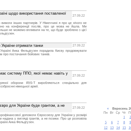
раїні щодо використання поставленої
27.09.22
 вимоги інших партнерів. У Німеччині я про це нічого не
вно на конференції послів, про це мова не йшла. Ми
ільше не можемо впливати на те, що буде зроблено з цієї
ельдгузен.
 України отримати танки
27.09.22
Україні Анка Фельдгузен порадила Києву продовжувати
м про постачання бойових танків.
має систему ППО, якої немає навіть у
27.09.22
тряної оборони IRIS-T виробляються спеціально для
 озброєнні німецької армії.
вро для України буде грантом, а не
27.09.22
«
Вересень 
Пн
Вт
Ср
Чт
П
рофінансової допомоги Євросоюзу для України у розмірі
1
е надана у вигляді грантів, а не позики. Про це розповіла
раїні Анка Фельдгузен.
5
6
7
8
12
13
14
15
1