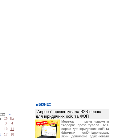
БІЗНЕС
"Аврора" презентувала B2B-сервіс
2022
»
для юридичних осіб та ФОП
т
Сб
Нд
Мережа мультимаркетів
2
3
4
"Аврора" презентувала B2B-
сервіс для юридичних осіб та
9
10
11
фізичних осіб-підприємців,
6
17
18
який допоможе здійснювати