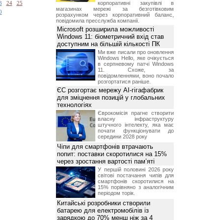
корпоративні закупівлі в
3
24
25
магазинах мережі за безготівковим
0
розрахунком через корпоративний баланс,
повідомила пресслужба компанії.
Microsoft розширила можливості
Windows 11: біометричний вхід став
доступним на більшій кількості ПК
Ми вже писали про оновлення
Windows Hello, яке очікується
в серпневому патчі Windows
11. Схоже, за
повідомленнями, воно почало
розгортатися раніше.
ЄС розгортає мережу AI-гігафабрик
для зміцнення позицій у глобальних
технологіях
Єврокомісія прагне створити
власну інфраструктуру
штучного інтелекту, яка має
почати функціонувати до
середини 2028 року
Чіпи для смартфонів втрачають
попит: поставки скоротилися на 15%
через зростання вартості пам’яті
У першій половині 2026 року
світові постачання чипів для
смартфонів скоротилися на
15% порівняно з аналогічним
періодом торік.
Китайські розробники створили
батарею для електромобілів із
зарядкою до 70% менш ніж за 4