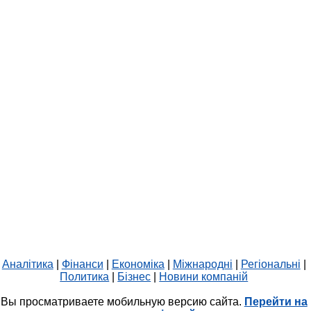
Аналітика
|
Фінанси
|
Економіка
|
Міжнародні
|
Регіональні
|
Политика
|
Бізнес
|
Новини компаній
Вы просматриваете мобильную версию сайта.
Перейти на