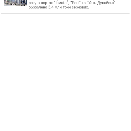
року в портах "Ізмаїл", "Рені" та "Усть-Дунайськ"
оброблено 3,4 млн тонн зернових.