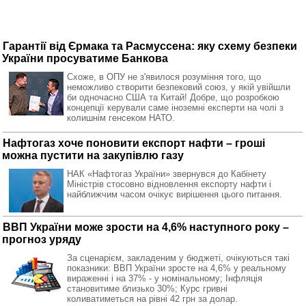
Гарантії від Єрмака та Расмуссена: яку схему безпеки
України просуватиме Банкова
Схоже, в ОПУ не з'явилося розуміння того, що
неможливо створити безпековий союз, у якій увійшли
би одночасно США та Китай! Добре, що розробкою
концепції керували саме іноземні експерти на чолі з
колишнім генсеком НАТО.
Нафтогаз хоче поновити експорт нафти – гроші
можна пустити на закупівлю газу
НАК «Нафтогаз України» звернувся до Кабінету
Міністрів стосовно відновлення експорту нафти і
найближчим часом очікує вирішення цього питання.
ВВП України може зрости на 4,6% наступного року –
прогноз уряду
За сценарієм, закладеним у бюджеті, очікуються такі
показники: ВВП України зросте на 4,6% у реальному
вираженні і на 37% - у номінальному; Інфляція
становитиме близько 30%; Курс гривні
коливатиметься на рівні 42 грн за долар.