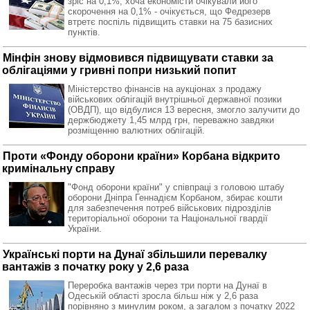
зріс на 0,1%, хоча економісти очікували його
скорочення на 0,1% - очікується, що Федрезерв
втретє поспіль підвищить ставки на 75 базисних
пунктів.
Мінфін знову відмовився підвищувати ставки за
облігаціями у гривні попри низький попит
Міністерство фінансів на аукціонах з продажу
військових облігацій внутрішньої державної позики
(ОВДП), що відбулися 13 вересня, змогло залучити до
держбюджету 1,45 млрд грн, переважно завдяки
розміщенню валютних облігацій.
Проти «Фонду оборони країни» Корбана відкрито
кримінальну справу
"Фонд оборони країни" у співпраці з головою штабу
оборони Дніпра Геннадієм Корбаном, збирає кошти
для забезпечення потреб військових підрозділів
територіальної оборони та Національної гвардії
України.
Українські порти на Дунаї збільшили перевалку
вантажів з початку року у 2,6 раза
Переробка вантажів через три порти на Дунаї в
Одеській області зросла більш ніж у 2,6 раза
порівняно з минулим роком, а загалом з початку 2022