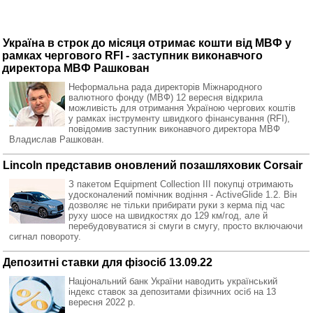
Україна в строк до місяця отримає кошти від МВФ у
рамках чергового RFI - заступник виконавчого
директора МВФ Рашкован
Неформальна рада директорів Міжнародного
валютного фонду (МВФ) 12 вересня відкрила
можливість для отримання Україною чергових коштів
у рамках інструменту швидкого фінансування (RFI),
повідомив заступник виконавчого директора МВФ
Владислав Рашкован.
Lincoln представив оновлений позашляховик Corsair
З пакетом Equipment Collection III покупці отримають
удосконалений помічник водіння - ActiveGlide 1.2. Він
дозволяє не тільки прибирати руки з керма під час
руху шосе на швидкостях до 129 км/год, але й
перебудовуватися зі смуги в смугу, просто включаючи
сигнал повороту.
Депозитні ставки для фізосіб 13.09.22
Національний банк України наводить український
індекс ставок за депозитами фізичних осіб на 13
вересня 2022 р.