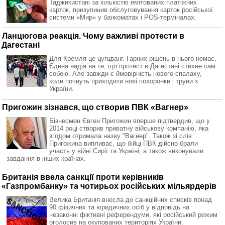
Таджикистані за кількістю емітованих платіжних
карток, призупинив обслуговування карток російської
системи «Мир» у банкоматах і POS-терміналах.
Ланцюгова реакція. Чому важливі протести в
Дагестані
Для Кремля це цугцванг. Гарних рішень в нього немає.
Єдина надія на те, що протест в Дагестані стихне сам
собою. Але завжди є ймовірність нового спалаху,
коли почнуть приходити нові похоронки і труни з
України.
Пригожин зізнався, що створив ПВК «Вагнер»
Бізнесмен Євген Пригожин вперше підтвердив, що у
2014 році створив приватну військову компанію, яка
згодом отримала назву "Вагнер". Також зі слів
Пригожина випливає, що бійці ПВК дійсно брали
участь у війні Сирії та Україні, а також виконували
завдання в інших країнах.
Британія ввела санкції проти керівників
«Газпромбанку» та чотирьох російських мільярдерів
Велика Британія внесла до санкційних списків понад
90 фізичних та юридичних осіб у відповідь на
незаконні фіктивні референдуми, які російський режим
оголосив на окупованих територіях України.