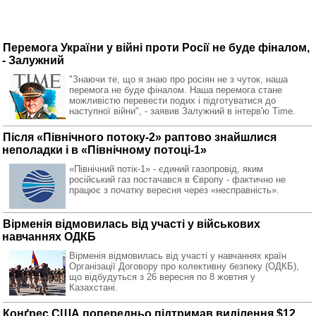
Перемога України у війні проти Росії не буде фіналом,
- Залужний
"Знаючи те, що я знаю про росіян не з чуток, наша
перемога не буде фіналом. Наша перемога стане
можливістю перевести подих і підготуватися до
наступної війни", - заявив Залужний в інтерв'ю Time.
Після «Північного потоку-2» раптово знайшлися
неполадки і в «Північному потоці-1»
«Північний потік-1» - єдиний газопровід, яким
російський газ постачався в Європу - фактично не
працює з початку вересня через «несправність».
Вірменія відмовилась від участі у військових
навчаннях ОДКБ
Вірменія відмовилась від участі у навчаннях країн
Організації Договору про колективну безпеку (ОДКБ),
що відбудуться з 26 вересня по 8 жовтня у
Казахстані.
Конґрес США попередньо підтримав виділення $12