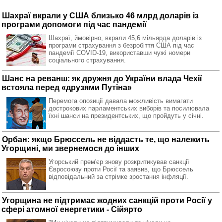
Шахраї вкрали у США близько 46 млрд доларів із
програми допомоги під час пандемії
Шахраї, ймовірно, вкрали 45,6 мільярда доларів із
програми страхування з безробіття США під час
пандемії COVID-19, використавши чужі номери
соціального страхування.
Шанс на реванш: як дружня до України влада Чехії
встояла перед «друзями Путіна»
Перемога опозиції давала можливість вимагати
дострокових парламентських виборів та посилювала
їхні шанси на президентських, що пройдуть у січні.
Орбан: якщо Брюссель не віддасть те, що належить
Угорщині, ми звернемося до інших
Угорський прем'єр знову розкритикував санкції
Євросоюзу проти Росії та заявив, що Брюссель
відповідальний за стрімке зростання інфляції.
Угорщина не підтримає жодних санкцій проти Росії у
сфері атомної енергетики - Сійярто