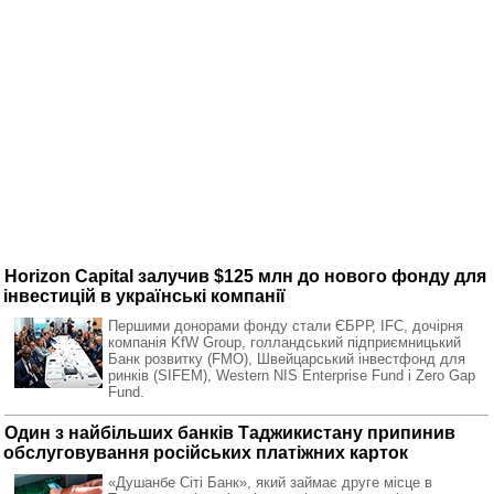
Horizon Capital залучив $125 млн до нового фонду для
інвестицій в українські компанії
Першими донорами фонду стали ЄБРР, IFС, дочірня
компанія KfW Group, голландський підприємницький
Банк розвитку (FMO), Швейцарський інвестфонд для
ринків (SIFEM), Western NIS Enterprise Fund і Zero Gap
Fund.
Один з найбільших банків Таджикистану припинив
обслуговування російських платіжних карток
«Душанбе Сіті Банк», який займає друге місце в