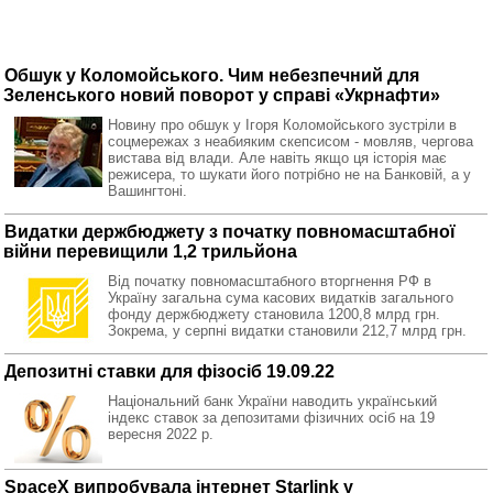
Обшук у Коломойського. Чим небезпечний для
Зеленського новий поворот у справі «Укрнафти»
Новину про обшук у Ігоря Коломойського зустріли в
соцмережах з неабияким скепсисом - мовляв, чергова
вистава від влади. Але навіть якщо ця історія має
режисера, то шукати його потрібно не на Банковій, а у
Вашингтоні.
Видатки держбюджету з початку повномасштабної
війни перевищили 1,2 трильйона
Від початку повномасштабного вторгнення РФ в
Україну загальна сума касових видатків загального
фонду держбюджету становила 1200,8 млрд грн.
Зокрема, у серпні видатки становили 212,7 млрд грн.
Депозитні ставки для фізосіб 19.09.22
Національний банк України наводить український
індекс ставок за депозитами фізичних осіб на 19
вересня 2022 р.
SpaceX випробувала інтернет Starlink у