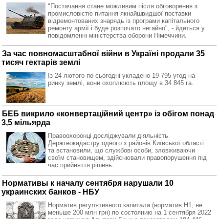
"Постачання стане можливим після обговорення з
промисловістю питання якнайшвидшої поставки
відремонтованих знарядь із програми капітального
ремонту армії і буде розпочато негайно", - йдеться у
повідомленні міністерства оборони Німеччини.
За час повномасштабної війни в Україні продали 35
тисяч гектарів землі
Із 24 лютого по сьогодні укладено 19 795 угод на
ринку землі, вони охоплюють площу в 34 845 га.
БЕБ викрило «конвертаційний центр» із обігом понад
3,5 мільярда
Правоохоронці досліджували діяльність
Держгеокадастру одного з районів Київської області
та встановили, що службові особи, зловживаючи
своїм становищем, здійснювали правопорушення під
час прийняття рішень.
Нормативы к началу сентября нарушали 10
украинских банков - НБУ
Норматив регулятивного капитала (норматив Н1, не
меньше 200 млн грн) по состоянию на 1 сентября 2022