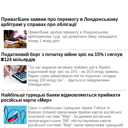
ПриватБанк заявив про перемогу в Лондонському
арбітражі у справах про облігації
ПриватБанк здобув перемогу в Лондонському
арбітражному суді, що дозволило йому заощадити
понад 1 млрд дол.
Податковий борг з початку війни зріс на 15% і сягнув
₴124 мільярдів
"За час ведення активних бойових дій в Україні
податковий борг зріс на 15% - на 16,8 млрд гривень.
Наразі сума заборгованостей по податках складає
понад 124 млрд грн", - йдеться в повідомленні
Опендатабот.
Найбільші турецькі банки відмовляються приймати
російські карти «Мир»
Один із найбільших турецьких банків Turkiye Is
Bankasi (Isbank) призупинив прийом карток російської
платіжної системи "Мир". За даними російських
пропагандистських ЗМІ, обслуговування карток
російської системи "Мир" також призупинив турецький