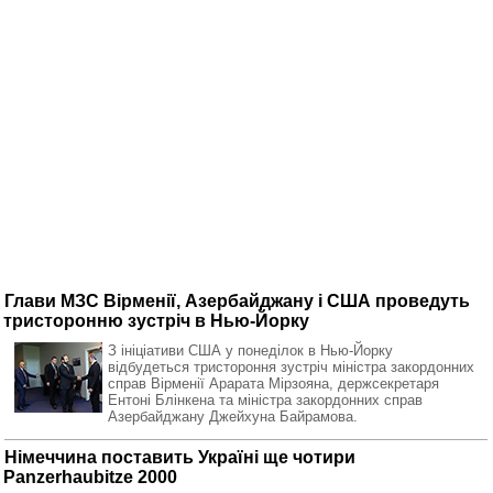
Глави МЗС Вірменії, Азербайджану і США проведуть
тристоронню зустріч в Нью-Йорку
З ініціативи США у понеділок в Нью-Йорку
відбудеться тристороння зустріч міністра закордонних
справ Вірменії Арарата Мірзояна, держсекретаря
Ентоні Блінкена та міністра закордонних справ
Азербайджану Джейхуна Байрамова.
Німеччина поставить Україні ще чотири
Panzerhaubitze 2000