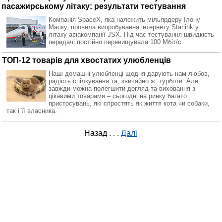
пасажирському літаку: результати тестування
Компанія SpaceX, яка належить мільярдеру Ілону
Маску, провела випробування інтернету Starlink у
літаку авіакомпанії JSX. Під час тестування швидкість
передачі постійно перевищувала 100 Мбіт/с.
ТОП-12 товарів для хвостатих улюбленців
Наші домашні улюбленці щодня дарують нам любов,
радість спілкування та, звичайно ж, турботи. Але
завжди можна полегшити догляд та виховання з
цікавими товарами – сьогодні на ринку багато
пристосувань, які спростять як життя кота чи собаки,
так і її власника.
Назад
. . .
Далі