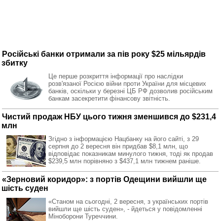
Російські банки отримали за пів року $25 мільярдів
збитку
Це перше розкриття інформації про наслідки
розв'язаної Росією війни проти України для місцевих
банків, оскільки у березні ЦБ РФ дозволив російським
банкам засекретити фінансову звітність.
Чистий продаж НБУ цього тижня зменшився до $231,4
млн
Згідно з інформацією Нацбанку на його сайті, з 29
серпня до 2 вересня він придбав $8,1 млн, що
відповідає показникам минулого тижня, тоді як продав
$239,5 млн порівняно з $437,1 млн тижнем раніше.
«Зерновий коридор»: з портів Одещини вийшли ще
шість суден
«Станом на сьогодні, 2 вересня, з українських портів
вийшли ще шість суден», - йдеться у повідомленні
Міноборони Туреччини.