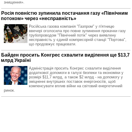
знищення».
Росія повністю зупинила постачання газу «Північним
потоком» через «несправність»
Російська газова компанія "Газпром" у п'ятницю
ввечері оголосила про повне зупинення прокачки газу
трубопроводом "Північний потік" через виявлену
несправність у єдиній компресорній станції "Портова",
що продовжує працювати.
Байден просить Конгрес схвалити виділення ще $13,7
млрд Україні
Адміністрація просить Конгрес схвалити виділення
додаткової допомоги в галузі безпеки та економіки у
розмірі $11,7 млрд, а також $2 млрд - на допомогу у
зміцненні внутрішніх поставок енергоносіїв, щоб
компенсувати вплив війни на світовий енергетичний
ринок.