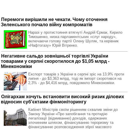
Перемоги вирішили не чекати. Чому оточення
Зеленського почало війну компроматів
Наразі у протистояння втягнуті Андрій Єрмак, Кирило
Тимошенко, низка парламентських «слуг народу»,
включаючи голову партії Олену Шуляк, та керівник
«Нафтогазу» Юрій Вітренко.
Негативне сальдо зовнішньої торгівлі України
товарами у серпні скоротилося до $1,05 млрд -
Мінекономіки
Експорт товарів з України в серпні зріс на 13,9% проти
липня - до $3,363 млрд, тоді як імпорт скоротився на
2,3% - до $4,416 млрд, повідомило Мінекономіки.
Олігархам хочуть встановити високий ризик ділових
відносин суб'єктами фінмоніторингу
Кабінет Міністрів своїм рішенням схвалив зміни до
Закону України «Про запобігання та протидію
легалізації (відмиванню) доходів, одержаних
злочинним шляхом, фінансуванню тероризму та
фінансуванню розповсюдження зброї масового