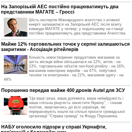
На Запорізькій АЕС постійно працюватимуть два
представники МАГАТЕ – Гроссі
Шість експертів Міжнародного агентства з атомної
енергії залишилися на Запорізькій АЕС після візиту
команди МАГАТЕ у четвер; у подальшому на станції
постійно працюватимуть два представники Агентства.
Майже 12% торговельних точок у серпні залишаються
закритими - Асоціація рітейлерів
Кількість новостворених продуктових магазинів за
шість місяців війни збільшилася на 12%, аптек - на
13%, торговельних об'єктів non-food рітейлу - на 16%,
магазинів ювелірних виробів - на 47%, побутової
техніки та електроніки - на 21%, магазинів одягу - на
44%
Порошенко передав майже 400 дронів Autel для ЗСУ
"Це ваші гроші, ваша допомога, ваша небайдужість і
наша спільна рішучість захистити Україну", - сказав
політик, звертаючись до всіх українців, які
перераховують кошти на спільні проєкти громадської
організації "Справа громад" та Фонду Порошенка.
НАБУ оголосило підозри у справі Укрнафти,