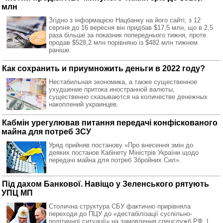
млн
Згідно з інформацією Нацбанку на його сайті, з 12
серпня до 16 вересня він придбав $17,5 млн, що в 2,5
раза більше за показник попереднього тижня, проте
продав $528,2 млн порівняно із $482 млн тижнем
раніше.
Как сохранить и приумножить деньги в 2022 году?
Нестабильная экономика, а также существенное
ухудшение притока иностранной валюты,
существенно сказываются на количестве денежных
накоплений украинцев.
Кабмін урегулював питання передачі конфіскованого
майна для потреб ЗСУ
Уряд прийняв постанову «Про внесення змін до
деяких постанов Кабінету Міністрів України щодо
передачі майна для потреб Збройних Сил».
Під дахом Банкової. Навіщо у Зеленського рятують
УПЦ МП
Столична структура СБУ фактично прирівняла
переходи до ПЦУ до «дестабілізації суспільно-
політичної ситуації» на замовлення спецслужб РФ. І