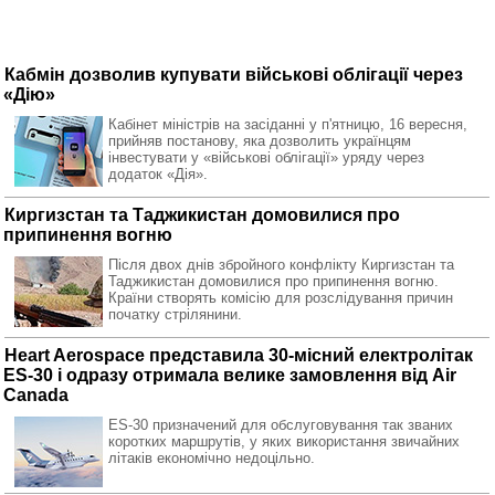
Кабмін дозволив купувати військові облігації через
«Дію»
Кабінет міністрів на засіданні у п'ятницю, 16 вересня,
прийняв постанову, яка дозволить українцям
інвестувати у «військові облігації» уряду через
додаток «Дія».
Киргизстан та Таджикистан домовилися про
припинення вогню
Після двох днів збройного конфлікту Киргизстан та
Таджикистан домовилися про припинення вогню.
Країни створять комісію для розслідування причин
початку стрілянини.
Heart Aerospace представила 30-місний електролітак
ES-30 і одразу отримала велике замовлення від Air
Canada
ES-30 призначений для обслуговування так званих
коротких маршрутів, у яких використання звичайних
літаків економічно недоцільно.