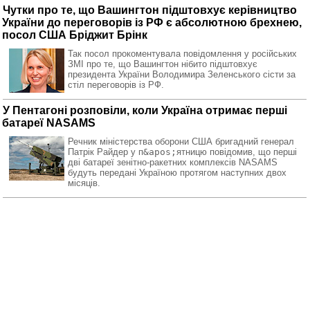
Чутки про те, що Вашингтон підштовхує керівництво
України до переговорів із РФ є абсолютною брехнею,
посол США Бріджит Брінк
Так посол прокоментувала повідомлення у російських
ЗМІ про те, що Вашингтон нібито підштовхує
президента України Володимира Зеленського сісти за
стіл переговорів із РФ.
У Пентагоні розповіли, коли Україна отримає перші
батареї NASAMS
Речник міністерства оборони США бригадний генерал
Патрік Райдер у п
&apos;
ятницю повідомив, що перші
дві батареї зенітно-ракетних комплексів NASAMS
будуть передані Україною протягом наступних двох
місяців.