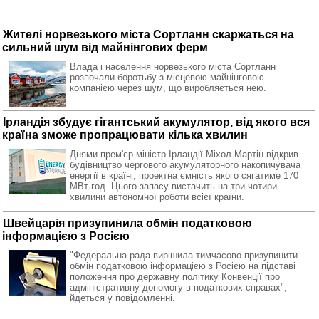
Жителі норвезького міста Сортланн скаржаться на
сильний шум від майнінгових ферм
Влада і населення норвезького міста Сортланн
розпочали боротьбу з місцевою майнінговою
компанією через шум, що виробляється нею.
Ірландія збудує гігантський акумулятор, від якого вся
країна зможе пропрацювати кілька хвилин
Днями прем'єр-міністр Ірландії Міхол Мартін відкрив
будівництво чергового акумуляторного накопичувача
енергії в країні, проектна ємність якого сягатиме 170
МВт·год. Цього запасу вистачить на три-чотири
хвилини автономної роботи всієї країни.
Швейцарія призупинила обмін податковою
інформацією з Росією
"Федеральна рада вирішила тимчасово призупинити
обмін податковою інформацією з Росією на підставі
положення про державну політику Конвенції про
адміністративну допомогу в податкових справах", -
йдеться у повідомленні.