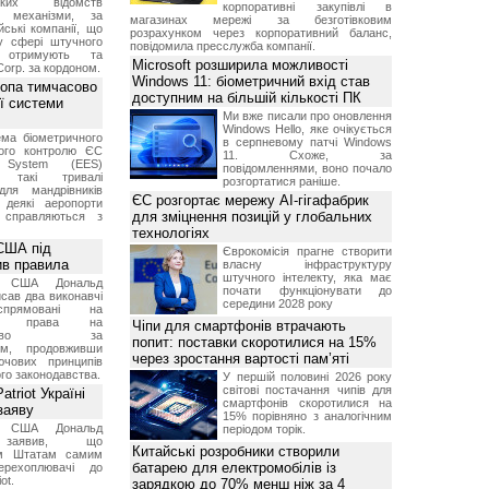
ських відомств
корпоративні закупівлі в
є механізми, за
магазинах мережі за безготівковим
ські компанії, що
розрахунком через корпоративний баланс,
у сфері штучного
повідомила пресслужба компанії.
, отримують та
Microsoft розширила можливості
Corp. за кордоном.
Windows 11: біометричний вхід став
ропа тимчасово
доступним на більшій кількості ПК
ї системи
Ми вже писали про оновлення
Windows Hello, яке очікується
ма біометричного
в серпневому патчі Windows
ного контролю ЄС
11. Схоже, за
t System (EES)
повідомленнями, воно почало
є такі тривалі
розгортатися раніше.
для мандрівників
ЄС розгортає мережу AI-гігафабрик
 деякі аеропорти
для зміцнення позицій у глобальних
 справляються з
технологіях
США під
Єврокомісія прагне створити
ив правила
власну інфраструктуру
штучного інтелекту, яка має
т США Дональд
почати функціонувати до
сав два виконавчі
середини 2028 року
спрямовані на
ня права на
Чіпи для смартфонів втрачають
дянство за
попит: поставки скоротилися на 15%
ям, продовживши
через зростання вартості пам’яті
чових принципів
ого законодавства.
У першій половині 2026 року
світові постачання чипів для
triot Україні
смартфонів скоротилися на
заяву
15% порівняно з аналогічним
т США Дональд
періодом торік.
заявив, що
Китайські розробники створили
м Штатам самим
батарею для електромобілів із
перехоплювачі до
ot.
зарядкою до 70% менш ніж за 4