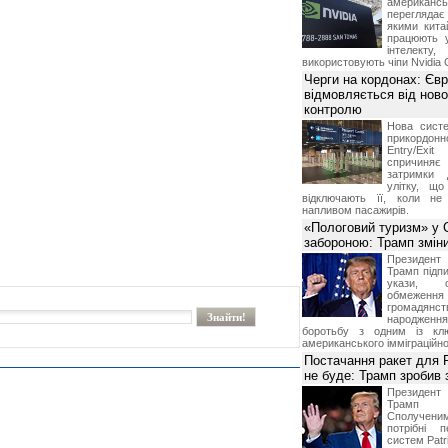
американ
перегляда
якими китай
працюють 
інтелекту
використовують чіпи Nvidia 
Черги на кордонах: Єв
відмовляється від ново
контролю
Нова систе
прикордон
Entry/Exi
спричиня
затримки 
улітку, що
відключають її, коли не
напливом пасажирів.
«Пологовий туризм» у 
забороною: Трамп змін
Президен
Трамп підпи
укази, 
обмежен
грома
народженн
боротьбу з одним із клю
американського імміграційн
Постачання ракет для Pa
не буде: Трамп зробив 
Президен
Трамп 
Сполучени
потрібні 
систем Patri