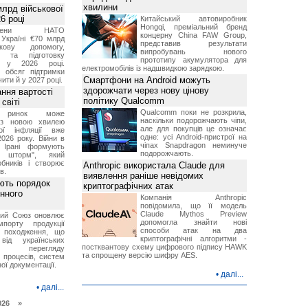
хвилини
лрд військової
6 році
Китайський автовиробник
Hongqi, преміальний бренд
-члени НАТО
концерну China FAW Group,
Україні €70 млрд
представив результати
кову допомогу,
випробувань нового
я та підготовку
прототипу акумулятора для
х у 2026 році.
електромобілів із надшвидкою зарядкою.
й обсяг підтримки
Смартфони на Android можуть
ти й у 2027 році.
здорожчати через нову цінову
ння вартості
політику Qualcomm
світі
Qualcomm поки не розкрила,
й ринок може
наскільки подорожчають чіпи,
я з новою хвилею
але для покупців це означає
чої інфляції вже
одне: усі Android-пристрої на
2026 року. Війни в
чіпах Snapdragon неминуче
а Ірані формують
подорожчають.
й шторм", який
обників і створює
Anthropic використала Claude для
в.
виявлення раніше невідомих
ють порядок
криптографічних атак
инного
Компанія Anthropic
повідомила, що її модель
Claude Mythos Preview
кий Союз оновлює
допомогла знайти нові
мпорту продукції
способи атак на два
о походження, що
криптографічні алгоритми -
від українських
постквантову схему цифрового підпису HAWK
рів перегляду
та спрощену версію шифру AES.
 процесів, систем
ої документації.
•
далі...
•
далі...
026 »