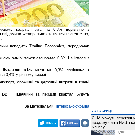
ршому кварталі зріс на 0,3% порівняно з
 повідомило Федеральне статистичне агентство,
.
 який наводить Trading Economics, передбачав
ному вимірі також становило 0,3% і збіглося з
Німеччини збільшився на 0,3% порівняно з
на 0,4% у річному виразі.
експорт, споживчі та державні витрати в країні
у ВВП Німеччини за перший квартал будуть
За матеріалами:
Інтерфакс-Україна
У РУБРИЦІ
США можуть перегляну
продажу чипів Nvidia к
бізнесу
Одне 