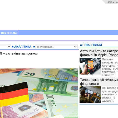
реєстр
 про BIN.ua
ПРЕС-РЕЛІЗИ
АНАЛІТИКА
Автономність та батар
3% – сильніше за прогноз
флагманів Apple iPhone
Питання
залишає
ключових 
вибору суч
пристрою
сегмента.
Тилові вакансії «Азову
фінансистів
Ця тилова в
для кандида
виконувати 
звʼязку із
здоровʼя.