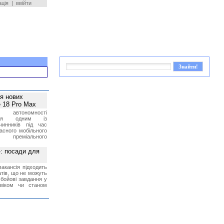
ація
|
ввійти
ея нових
 18 Pro Max
 автономності
ться одним із
чинників під час
асного мобільного
 преміального
»: посади для
акансія підходить
тів, що не можуть
бойові завдання у
 віком чи станом