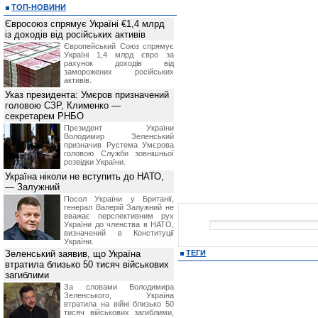
ТОП-НОВИНИ
Євросоюз спрямує Україні €1,4 млрд
із доходів від російських активів
Європейський Союз спрямує
Україні 1,4 млрд євро за
рахунок доходів від
заморожених російських
активів.
Указ президента: Умєров призначений
головою СЗР, Клименко —
секретарем РНБО
Президент України
Володимир Зеленський
призначив Pустема Умєрова
головою Служби зовнішньої
розвідки України.
Україна ніколи не вступить до НАТО,
— Залужний
Посол України у Британії,
генерал Валерій Залужний не
вважає перспективним рух
України до членства в НАТО,
визначений в Конституції
України.
Зеленський заявив, що Україна
ТЕГИ
втратила близько 50 тисяч військових
загиблими
За словами Володимира
Зеленського, Україна
втратила на війні близько 50
тисяч військових загиблими,