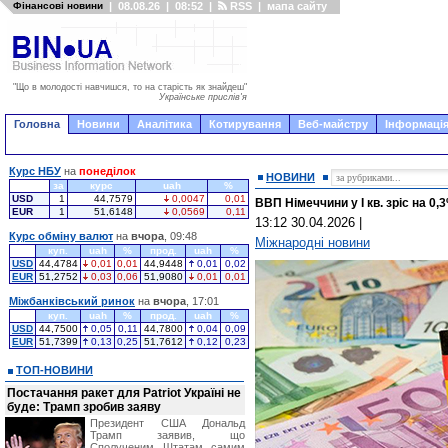
Фінансові новини
|
08.08.26
|
08:52
|
RSS
|
мапа сайту
"Що в молодості навчишся, то на старість як знайдеш"
Українське прислів'я
Головна
Новини
Аналітика
Котирування
Веб-майстру
Інформація
Курс НБУ
на
понеділок
НОВИНИ
за
курс
uah
%
USD
1
44,7579
0,0047
0,01
ВВП Німеччини у I кв. зріс на 0,
EUR
1
51,6148
0,0569
0,11
13:12 30.04.2026
|
Курс обміну валют
на
вчора
, 09:48
Міжнародні новини
куп.
uah
%
прод.
uah
%
USD
44,4784
0,01
0,01
44,9448
0,01
0,02
EUR
51,2752
0,03
0,06
51,9080
0,01
0,01
Міжбанківський ринок
на
вчора
, 17:01
куп.
uah
%
прод.
uah
%
USD
44,7500
0,05
0,11
44,7800
0,04
0,09
EUR
51,7399
0,13
0,25
51,7612
0,12
0,23
ТОП-НОВИНИ
Постачання ракет для Patriot Україні не
буде: Трамп зробив заяву
Президент США Дональд
Трамп заявив, що
Сполученим Штатам самим