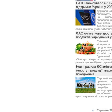
НАТО анонсувало €70 м
підтримки України у 202
Держави
спрямують 
на війсь
обладнанн
військови
Аналогічни
союзники планують забезпечи
ФАО очікує нове зроста
продуктів харчування у 
Світови
зіткнутис
продоволь
наприкінці 
Україні т
"ідеальни
збільшує витрати агровир
ризики для майбутніх урожаї
Нові правила ЄС зміню
імпорту продукції твар
походження
Європейсь
правила і
тваринног
потребує 
експорте
виробничих
простежуваності та експортн
«
Серпень 2