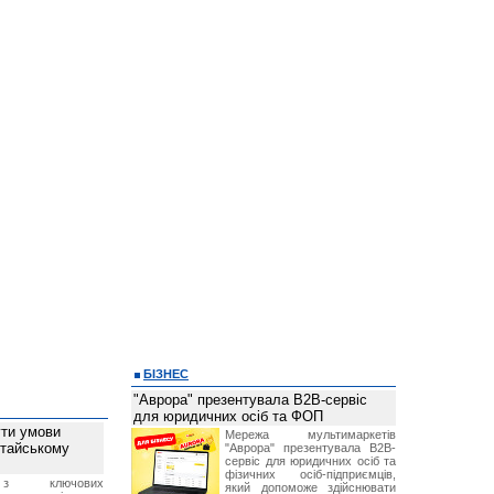
БІЗНЕС
"Аврора" презентувала B2B-сервіс
для юридичних осіб та ФОП
ти умови
Мережа мультимаркетів
итайському
"Аврора" презентувала B2B-
сервіс для юридичних осіб та
фізичних осіб-підприємців,
з ключових
який допоможе здійснювати