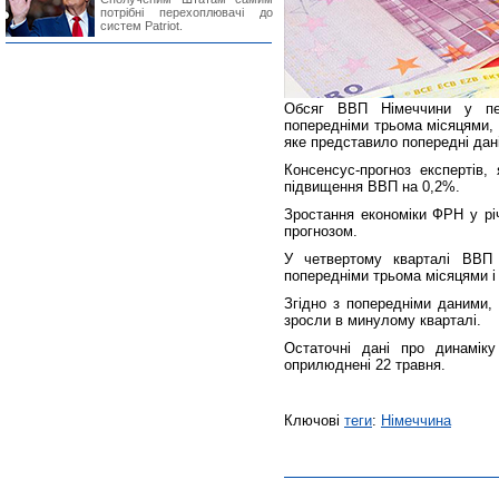
потрібні перехоплювачі до
систем Patriot.
Обсяг ВВП Німеччини у пе
попередніми трьома місяцями,
яке представило попередні дані
Консенсус-прогноз експертів,
підвищення ВВП на 0,2%.
Зростання економіки ФРН у річ
прогнозом.
У четвертому кварталі ВВП 
попередніми трьома місяцями і 
Згідно з попередніми даними, 
зросли в минулому кварталі.
Остаточні дані про динамік
оприлюднені 22 травня.
Ключові
теги
:
Німеччина