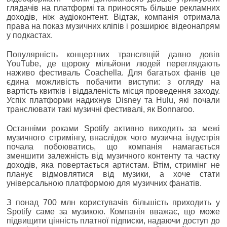
глядачів на платформі та приносять більше рекламних
доходів, ніж аудіоконтент. Відтак, компанія отримала
права на показ музичних кліпів і розширює відеонапрям
у подкастах.
Популярність концертних трансляцій давно довів
YouTube, де щороку мільйони людей переглядають
наживо фестиваль Coachella. Для багатьох фанів це
єдина можливість побачити виступи: з огляду на
вартість квитків і віддаленість місця проведення заходу.
Успіх платформи надихнув Disney та Hulu, які почали
транслювати такі музичні фестивалі, як Bonnaroo.
Останніми роками Spotify активно виходить за межі
музичного стримінгу, внаслідок чого музична індустрія
почала побоюватись, що компанія намагається
зменшити залежність від музичного контенту та частку
доходів, яка повертається артистам. Втім, стримінг не
планує відмовлятися від музики, а хоче стати
універсальною платформою для музичних фанатів.
З понад 700 млн користувачів більшість приходить у
Spotify саме за музикою. Компанія вважає, що може
підвищити цінність платної підписки, надаючи доступ до