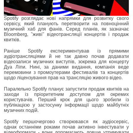
Spotify розглядає нові напрямки для розвитку свого
сервісу, який планують перетворити на повноцінний
музичний хаб для фанів. Серед планів, як зазначає
Bloomberg, "живі" відеотрансляції концертів і продаж
квитків.
Раніше Spotify експериментував із прямими
аудіотрансляціями й не так давно почав додавати
відеозаписи музичних виступів, зокрема для концерту
Дуа Ліпи. Нині, за даними видання, компанія веде
перемовини з промоутерами фестивалів та концертів
щодо ліцензування прав на трансляцію живого відео.
Паралельно Spotify планує запустити продаж квитків на
заходи із пріоритетним доступом для окремих
користувачів. Перший крок для цього зробили із
публікацією у застосунку інформації щодо майбутніх
музичних подій.
Spotify першочергово створювався як аудіосервіс,
однак останніми роками почав активно інвестувати у
відеоформати - вони допомагають довше утримувати