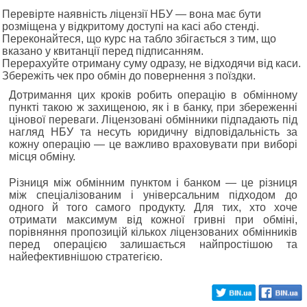
Перевірте наявність ліцензії НБУ — вона має бути
розміщена у відкритому доступі на касі або стенді.
Переконайтеся, що курс на табло збігається з тим, що
вказано у квитанції перед підписанням.
Перерахуйте отриману суму одразу, не відходячи від каси.
Збережіть чек про обмін до повернення з поїздки.
Дотримання цих кроків робить операцію в обмінному
пункті такою ж захищеною, як і в банку, при збереженні
цінової переваги. Ліцензовані обмінники підпадають під
нагляд НБУ та несуть юридичну відповідальність за
кожну операцію — це важливо враховувати при виборі
місця обміну.
Різниця між обмінним пунктом і банком — це різниця
між спеціалізованим і універсальним підходом до
одного й того самого продукту. Для тих, хто хоче
отримати максимум від кожної гривні при обміні,
порівняння пропозицій кількох ліцензованих обмінників
перед операцією залишається найпростішою та
найефективнішою стратегією.