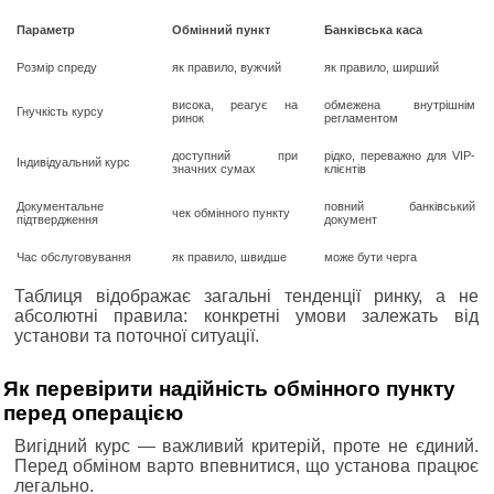
Параметр
Обмінний пункт
Банківська каса
Розмір спреду
як правило, вужчий
як правило, ширший
висока, реагує на
обмежена внутрішнім
Гнучкість курсу
ринок
регламентом
доступний при
рідко, переважно для VIP-
Індивідуальний курс
значних сумах
клієнтів
Документальне
повний банківський
чек обмінного пункту
підтвердження
документ
Час обслуговування
як правило, швидше
може бути черга
Таблиця відображає загальні тенденції ринку, а не
абсолютні правила: конкретні умови залежать від
установи та поточної ситуації.
Як перевірити надійність обмінного пункту
перед операцією
Вигідний курс — важливий критерій, проте не єдиний.
Перед обміном варто впевнитися, що установа працює
легально.