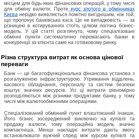
місцем для будь-яких фінансових операцій, у тому числі
для обміну валюти. Проте
курс злотого в обмінниках
Києва
нерідко виявляється помітно вигіднішим, ніж той,
що пропонує банківська каса. Це не випадковість — за
різницею в котируваннях стоїть цілком логічна бізнес-
модель. У цій статті розглянуто, чому спеціалізовані
обмінні пункти систематично перемагають банки в
конкуренції за клієнта саме на готівковому ринку.
Різна структура витрат як основа цінової
переваги
Банк — це багатофункціональна фінансова установа з
розгалуженою інфраструктурою. Утримання відділень,
касового обладнання, персоналу та систем безпеки
коштує значних ресурсів. Усі ці витрати рівномірно
розподіляються між різними продуктами банку, у тому
числі між валютообмінними операціями.
Спеціалізований обмінний пункт влаштований інакше.
Його бізнес зосереджений виключно на купівлі та
продажу валюти, тому операційна модель значно
компактніша. Менші накладні витрати дають змогу
встановлювати вужчий спред між курсом купівлі та