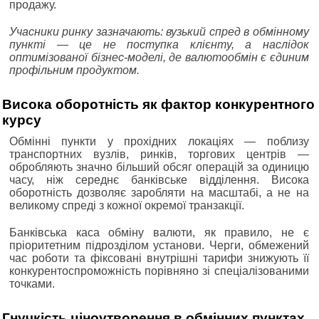
продажу.
Учасники ринку зазначають: вузький спред в обмінному
пункті — це не поступка клієнту, а наслідок
оптимізованої бізнес-моделі, де валютообмін є єдиним
профільним продуктом.
Висока оборотність як фактор конкурентного
курсу
Обмінні пункти у прохідних локаціях — поблизу
транспортних вузлів, ринків, торгових центрів —
обробляють значно більший обсяг операцій за одиницю
часу, ніж середнє банківське відділення. Висока
оборотність дозволяє заробляти на масштабі, а не на
великому спреді з кожної окремої транзакції.
Банківська каса обміну валюти, як правило, не є
пріоритетним підрозділом установи. Черги, обмежений
час роботи та фіксовані внутрішні тарифи знижують її
конкурентоспроможність порівняно зі спеціалізованими
точками.
Гнучкість ціноутворення в обмінних пунктах