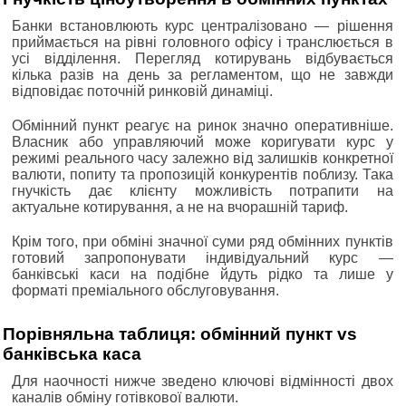
Банки встановлюють курс централізовано — рішення
приймається на рівні головного офісу і транслюється в
усі відділення. Перегляд котирувань відбувається
кілька разів на день за регламентом, що не завжди
відповідає поточній ринковій динаміці.
Обмінний пункт реагує на ринок значно оперативніше.
Власник або управляючий може коригувати курс у
режимі реального часу залежно від залишків конкретної
валюти, попиту та пропозицій конкурентів поблизу. Така
гнучкість дає клієнту можливість потрапити на
актуальне котирування, а не на вчорашній тариф.
Крім того, при обміні значної суми ряд обмінних пунктів
готовий запропонувати індивідуальний курс —
банківські каси на подібне йдуть рідко та лише у
форматі преміального обслуговування.
Порівняльна таблиця: обмінний пункт vs
банківська каса
Для наочності нижче зведено ключові відмінності двох
каналів обміну готівкової валюти.