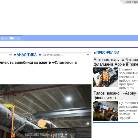
реєстр
 про BIN.ua
ПРЕС-РЕЛІЗИ
АНАЛІТИКА
Автономність та батар
ливість виробництва ракети «Фламінго» в
флагманів Apple iPhone
Питання
залишає
ключових 
вибору суч
пристрою
сегмента.
Тилові вакансії «Азову
фінансистів
Ця тилова в
для кандида
виконувати 
звʼязку із
здоровʼя.