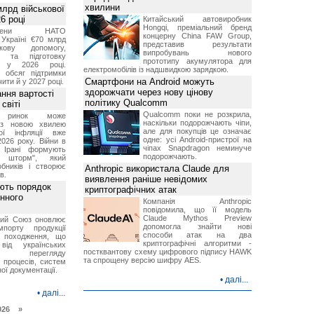
хвилини
лрд військової
6 році
Китайський автовиробник
Hongqi, преміальний бренд
-члени НАТО
концерну China FAW Group,
Україні €70 млрд
представив результати
кову допомогу,
випробувань нового
я та підготовку
прототипу акумулятора для
х у 2026 році.
електромобілів із надшвидкою зарядкою.
й обсяг підтримки
Смартфони на Android можуть
ти й у 2027 році.
здорожчати через нову цінову
ння вартості
політику Qualcomm
світі
Qualcomm поки не розкрила,
й ринок може
наскільки подорожчають чіпи,
я з новою хвилею
але для покупців це означає
чої інфляції вже
одне: усі Android-пристрої на
2026 року. Війни в
чіпах Snapdragon неминуче
а Ірані формують
подорожчають.
й шторм", який
обників і створює
Anthropic використала Claude для
в.
виявлення раніше невідомих
ють порядок
криптографічних атак
инного
Компанія Anthropic
повідомила, що її модель
Claude Mythos Preview
кий Союз оновлює
допомогла знайти нові
мпорту продукції
способи атак на два
о походження, що
криптографічні алгоритми -
від українських
постквантову схему цифрового підпису HAWK
рів перегляду
та спрощену версію шифру AES.
 процесів, систем
ої документації.
•
далі...
•
далі...
026 »