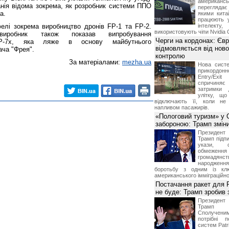
американ
анія відома зокрема, як розробник системи ППО
перегляда
а.
якими китай
працюють 
фелі зокрема виробництво дронів FP-1 та FP-2.
інтелекту
використовують чіпи Nvidia 
виробник також показав випробування
Черги на кордонах: Єв
 FP-7x, яка ляже в основу майбутнього
відмовляється від ново
ача "Фрея".
контролю
За матеріалами:
mezha.ua
Нова систе
прикордон
Entry/Exi
спричиня
затримки 
улітку, що
відключають її, коли не
напливом пасажирів.
«Пологовий туризм» у 
забороною: Трамп змін
Президен
Трамп підпи
укази, 
обмежен
грома
народженн
боротьбу з одним із клю
американського імміграційн
Постачання ракет для Pa
не буде: Трамп зробив 
Президен
Трамп 
Сполучени
потрібні 
систем Patri