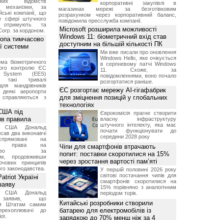
ських відомств
корпоративні закупівлі в
є механізми, за
магазинах мережі за безготівковим
ські компанії, що
розрахунком через корпоративний баланс,
у сфері штучного
повідомила пресслужба компанії.
, отримують та
Microsoft розширила можливості
Corp. за кордоном.
Windows 11: біометричний вхід став
ропа тимчасово
доступним на більшій кількості ПК
ї системи
Ми вже писали про оновлення
Windows Hello, яке очікується
ма біометричного
в серпневому патчі Windows
ного контролю ЄС
11. Схоже, за
t System (EES)
повідомленнями, воно почало
є такі тривалі
розгортатися раніше.
для мандрівників
ЄС розгортає мережу AI-гігафабрик
 деякі аеропорти
для зміцнення позицій у глобальних
 справляються з
технологіях
США під
Єврокомісія прагне створити
ив правила
власну інфраструктуру
штучного інтелекту, яка має
т США Дональд
почати функціонувати до
сав два виконавчі
середини 2028 року
спрямовані на
ня права на
Чіпи для смартфонів втрачають
дянство за
попит: поставки скоротилися на 15%
ям, продовживши
через зростання вартості пам’яті
чових принципів
ого законодавства.
У першій половині 2026 року
світові постачання чипів для
triot Україні
смартфонів скоротилися на
заяву
15% порівняно з аналогічним
т США Дональд
періодом торік.
заявив, що
Китайські розробники створили
м Штатам самим
батарею для електромобілів із
перехоплювачі до
ot.
зарядкою до 70% менш ніж за 4