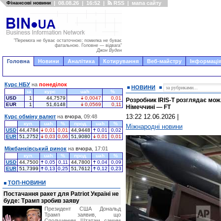
Фінансові новини
|
08.08.26
|
16:52
|
RSS
|
мапа сайту
"Перемога не буває остаточною; помилка не буває
фатальною. Головне — відвага"
Джон Вуден
Головна
Новини
Аналітика
Котирування
Веб-майстру
Інформація
Курс НБУ
на
понеділок
НОВИНИ
за
курс
uah
%
USD
1
44,7579
0,0047
0,01
Розробник IRIS-T розглядає мож
EUR
1
51,6148
0,0569
0,11
Німеччині — FT
13:22 12.06.2026
|
Курс обміну валют
на
вчора
, 09:48
куп.
uah
%
прод.
uah
%
Міжнародні новини
USD
44,4784
0,01
0,01
44,9448
0,01
0,02
EUR
51,2752
0,03
0,06
51,9080
0,01
0,01
Міжбанківський ринок
на
вчора
, 17:01
куп.
uah
%
прод.
uah
%
USD
44,7500
0,05
0,11
44,7800
0,04
0,09
EUR
51,7399
0,13
0,25
51,7612
0,12
0,23
ТОП-НОВИНИ
Постачання ракет для Patriot Україні не
буде: Трамп зробив заяву
Президент США Дональд
Трамп заявив, що
Сполученим Штатам самим