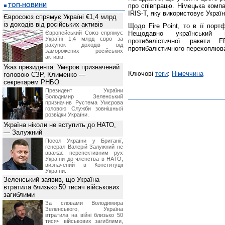
ТОП-НОВИНИ
про співпрацю. Німецька комп
IRIS-T, яку використовує Україн
Євросоюз спрямує Україні €1,4 млрд
із доходів від російських активів
Щодо Fire Point, то в її порт
Європейський Союз спрямує
Нещодавно український 
Україні 1,4 млрд євро за
протибалістичної ракети
рахунок доходів від
протибалістичного перехоплюв
заморожених російських
активів.
Указ президента: Умєров призначений
Ключові
теги
:
Німеччина
головою СЗР, Клименко —
секретарем РНБО
Президент України
Володимир Зеленський
призначив Pустема Умєрова
головою Служби зовнішньої
розвідки України.
Україна ніколи не вступить до НАТО,
— Залужний
Посол України у Британії,
генерал Валерій Залужний не
вважає перспективним рух
України до членства в НАТО,
визначений в Конституції
України.
Зеленський заявив, що Україна
втратила близько 50 тисяч військових
загиблими
За словами Володимира
Зеленського, Україна
втратила на війні близько 50
тисяч військових загиблими,