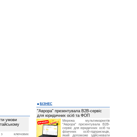
БІЗНЕС
"Аврора" презентувала B2B-сервіс
для юридичних осіб та ФОП
ти умови
Мережа мультимаркетів
итайському
"Аврора" презентувала B2B-
сервіс для юридичних осіб та
фізичних осіб-підприємців,
з ключових
який допоможе здійснювати