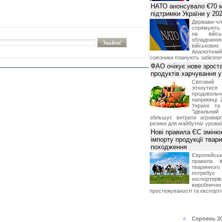
НАТО анонсувало €70 м
підтримки України у 202
Держави
спрямують 
на війсь
обладнанн
військови
Аналогічни
союзники планують забезпечи
ФАО очікує нове зроста
продуктів харчування у 
Світови
зіткнутис
продоволь
наприкінці 
Україні т
"ідеальни
збільшує витрати агровир
ризики для майбутніх урожаї
Нові правила ЄС зміню
імпорту продукції твар
походження
Європейсь
правила і
тваринног
потребує 
експорте
виробничих
простежуваності та експортн
«
Серпень 2