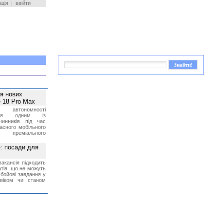
ація
|
ввійти
ея нових
 18 Pro Max
 автономності
ться одним із
чинників під час
асного мобільного
 преміального
»: посади для
акансія підходить
тів, що не можуть
бойові завдання у
 віком чи станом