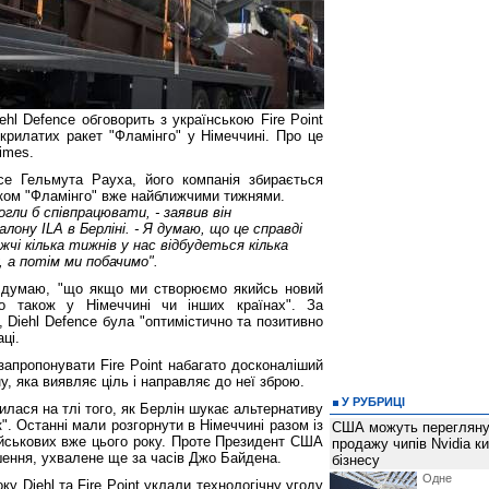
ehl Defence обговорить з українською Fire Point
крилатих ракет "Фламінго" у Німеччині. Про це
imes.
e Гельмута Рауха, його компанія збирається
иком "Фламінго" вже найближчими тижнями.
гли б співпрацювати, - заявив він
алону ILA в Берліні. - Я думаю, що це справді
чі кілька тижнів у нас відбудеться кілька
, а потім ми побачимо".
ж думаю, "що якщо ми створюємо якийсь новий
о також у Німеччині чи інших країнах". За
Diehl Defence була "оптимістично та позитивно
ці.
запропонувати Fire Point набагато досконаліший
у, яка виявляє ціль і направляє до неї зброю.
У РУБРИЦІ
илася на тлі того, як Берлін шукає альтернативу
". Останні мали розгорнути в Німеччині разом із
США можуть перегляну
йськових вже цього року. Проте Президент США
продажу чипів Nvidia к
ення, ухвалене ще за часів Джо Байдена.
бізнесу
Одне 
ку Diehl та Fire Point уклали технологічну угоду