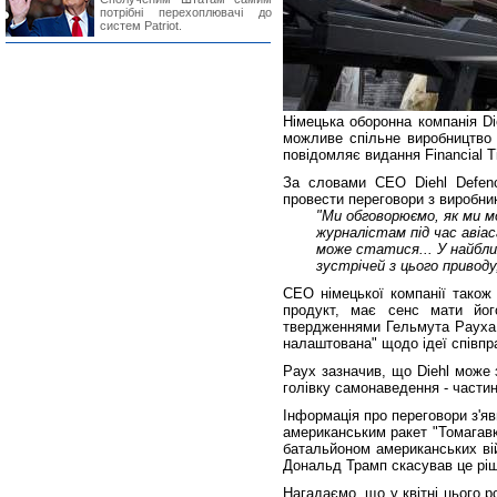
потрібні перехоплювачі до
систем Patriot.
Німецька оборонна компанія Di
можливе спільне виробництво 
повідомляє видання Financial T
За словами CEO Diehl Defenc
провести переговори з виробн
"Ми обговорюємо, як ми мо
журналістам під час авіас
може статися... У найближ
зустрічей з цього приводу
CEO німецької компанії тако
продукт, має сенс мати йог
твердженнями Гельмута Рауха, 
налаштована" щодо ідеї співпра
Раух зазначив, що Diehl може 
голівку самонаведення - частин
Інформація про переговори з'яв
американським ракет "Томагавк
батальйоном американських ві
Дональд Трамп скасував це ріш
Нагадаємо, що у квітні цього ро