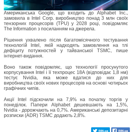
Американська Google, що входить до Alphabet Inc.,
замовила в Intel Corp. виробництво понад 3 млн своїх
тензорних процесорів (TPU) у 2028 році, повідомляє
The Information з посиланням на джерела.
Рішення ухвалено після багатомісячного тестування
технологій Intel, якій надходять замовлення на тлі
дефіциту потужностей у тайванської TSMC, пише
інтернет-видання.
Воно також повідомляє, що технології просунутого
корпусування Intel і її техпроцес 18A (відповідає 1,8 нм)
тестує Nvidia, яка може вдатися до них для
виробництва своїх нових процесорів на основі чотирьох
графічних чипів.
Акції Intel підскочили на 7,9% на початку торгів у
понеділок. Папери Alphabet дешевшають на 1,5%,
Nvidia - дорожчають на 0,7%. Американські депозитарні
розписки (ADR) TSMC додають 2,8%.