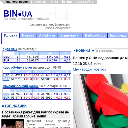
Фінансові новини
|
07.08.26
|
15:32
|
RSS
|
мапа сайту
"Хто землі дає, тому й земля дає"
Українське прислів'я
Головна
Новини
Аналітика
Котирування
Веб-майстру
Інформація
Курс НБУ
на
сьогодні
НОВИНИ
за
курс
uah
%
USD
1
44,7626
0,0731
0,16
Бензин у США подорожчав до мак
EUR
1
51,6717
0,0464
0,09
12:15 30.04.2026
|
Курс обміну валют
на
сьогодні
, 09:48
Міжнародні новини
куп.
uah
%
прод.
uah
%
USD
44,4784
0,01
0,01
44,9448
0,01
0,02
EUR
51,2752
0,03
0,06
51,9080
0,01
0,01
Міжбанківський ринок
на
сьогодні
, 11:06
куп.
uah
%
прод.
uah
%
USD
44,7500
0,05
0,11
44,7800
0,04
0,09
EUR
51,5743
0,04
0,07
51,5910
0,05
0,10
ТОП-НОВИНИ
Постачання ракет для Patriot Україні не
буде: Трамп зробив заяву
Президент США Дональд
Трамп заявив, що
Сполученим Штатам самим