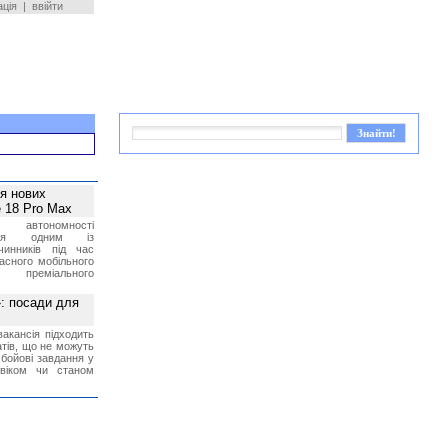
ація
|
ввійти
ея нових
 18 Pro Max
 автономності
ться одним із
чинників під час
асного мобільного
 преміального
»: посади для
акансія підходить
тів, що не можуть
бойові завдання у
 віком чи станом