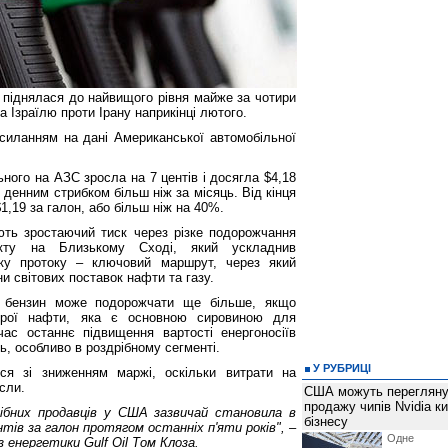
 піднялася до найвищого рівня майже за чотири
а Ізраїлю проти Ірану наприкінці лютого.
осиланням на дані Американської автомобільної
ьного на АЗС зросла на 7 центів і досягла $4,18
 денним стрибком більш ніж за місяць. Від кінця
,19 за галон, або більш ніж на 40%.
ть зростаючий тиск через різке подорожчання
ікту на Близькому Сході, який ускладнив
ку протоку ‒ ключовий маршрут, через який
ни світових поставок нафти та газу.
 бензин може подорожчати ще більше, якщо
ирої нафти, яка є основною сировиною для
ас останнє підвищення вартості енергоносіїв
ь, особливо в роздрібному сегменті.
У РУБРИЦІ
ься зі зниженням маржі, оскільки витрати на
сли.
США можуть перегляну
продажу чипів Nvidia к
ібних продавців у США зазвичай становила в
бізнесу
тів за галон протягом останніх п'яти років", ‒
Одне 
з енергетики Gulf Oil Том Клоза.