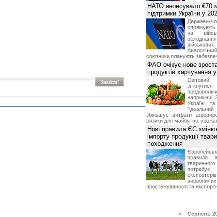
НАТО анонсувало €70 м
підтримки України у 202
Держави
спрямують 
на війсь
обладнанн
військови
Аналогічни
союзники планують забезпечи
ФАО очікує нове зроста
продуктів харчування у 
Світови
зіткнутис
продоволь
наприкінці 
Україні т
"ідеальни
збільшує витрати агровир
ризики для майбутніх урожаї
Нові правила ЄС зміню
імпорту продукції твар
походження
Європейсь
правила і
тваринног
потребує 
експорте
виробничих
простежуваності та експортн
«
Серпень 2