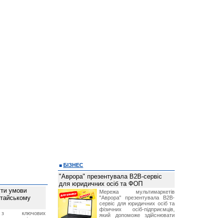
БІЗНЕС
"Аврора" презентувала B2B-сервіс
для юридичних осіб та ФОП
ти умови
Мережа мультимаркетів
итайському
"Аврора" презентувала B2B-
сервіс для юридичних осіб та
фізичних осіб-підприємців,
з ключових
який допоможе здійснювати