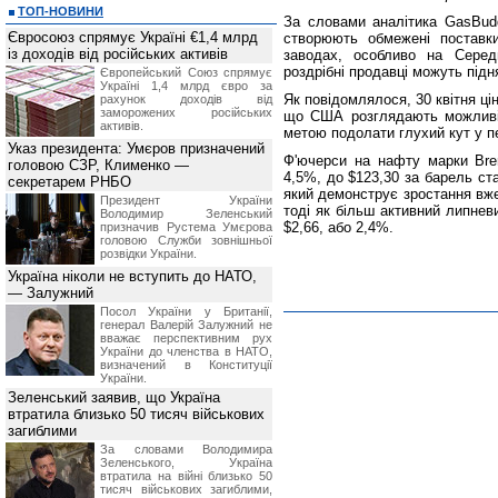
ТОП-НОВИНИ
За словами аналітика GasBudd
Євросоюз спрямує Україні €1,4 млрд
створюють обмежені поставк
із доходів від російських активів
заводах, особливо на Серед
роздрібні продавці можуть під
Європейський Союз спрямує
Україні 1,4 млрд євро за
Як повідомлялося, 30 квітня ці
рахунок доходів від
заморожених російських
що США розглядають можливіс
активів.
метою подолати глухий кут у п
Указ президента: Умєров призначений
Ф'ючерси на нафту марки Bren
головою СЗР, Клименко —
4,5%, до $123,30 за барель ст
секретарем РНБО
який демонструє зростання вже
Президент України
тоді як більш активний липнев
Володимир Зеленський
$2,66, або 2,4%.
призначив Pустема Умєрова
головою Служби зовнішньої
розвідки України.
Україна ніколи не вступить до НАТО,
— Залужний
Посол України у Британії,
генерал Валерій Залужний не
вважає перспективним рух
України до членства в НАТО,
визначений в Конституції
України.
Зеленський заявив, що Україна
втратила близько 50 тисяч військових
загиблими
За словами Володимира
Зеленського, Україна
втратила на війні близько 50
тисяч військових загиблими,