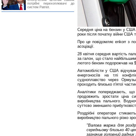
потрібні перехоплювачі до
систем Patriot.
Середня ціна на бензин у США
роки після початку війни США т
Про це повідомляє enkorr з п
асоціації.
28 квітня середня вартість пал
за галон, що стало найбільшим
лютого бензин подорожчав на $1
Автомобілісти у США відчуваю
енергоносіїв на тлі конфл
судноплавство через Ормузь
проходить близько п'ятої части
Аналітики попереджають, що
продовжить зростати ціна с
виробництва пального. Водноч
суттєво зменшило прибутковіст
Роздрібні оператори стикают
виробництво пального різко зро
"Валова маржа для роздр
середньому близько 40 цен
зазначив головний радник 