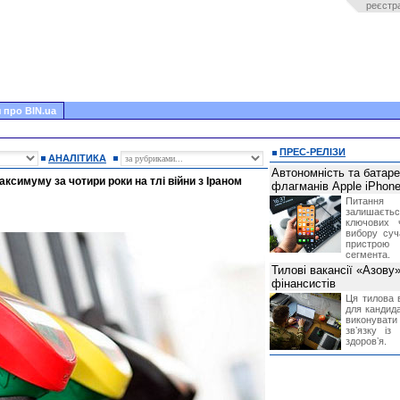
реєстр
 про BIN.ua
ПРЕС-РЕЛІЗИ
АНАЛІТИКА
Автономність та батар
симуму за чотири роки на тлі війни з Іраном
флагманів Apple iPhone
Питання
залишає
ключових 
вибору суч
пристрою
сегмента.
Тилові вакансії «Азову
фінансистів
Ця тилова в
для кандида
виконувати 
звʼязку із
здоровʼя.