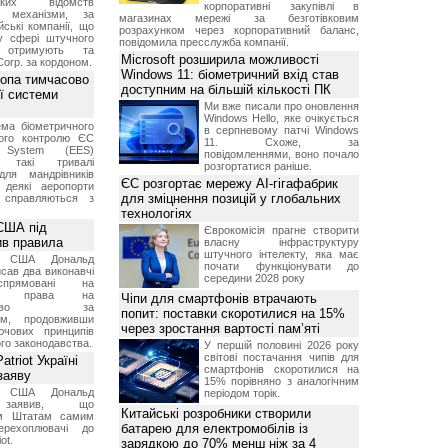
ських відомств
корпоративні закупівлі в
є механізми, за
магазинах мережі за безготівковим
ські компанії, що
розрахунком через корпоративний баланс,
у сфері штучного
повідомила пресслужба компанії.
, отримують та
Microsoft розширила можливості
Corp. за кордоном.
Windows 11: біометричний вхід став
ропа тимчасово
доступним на більшій кількості ПК
ї системи
Ми вже писали про оновлення
Windows Hello, яке очікується
ма біометричного
в серпневому патчі Windows
ного контролю ЄС
11. Схоже, за
t System (EES)
повідомленнями, воно почало
є такі тривалі
розгортатися раніше.
для мандрівників
ЄС розгортає мережу AI-гігафабрик
 деякі аеропорти
для зміцнення позицій у глобальних
 справляються з
технологіях
США під
Єврокомісія прагне створити
ив правила
власну інфраструктуру
штучного інтелекту, яка має
т США Дональд
почати функціонувати до
сав два виконавчі
середини 2028 року
спрямовані на
ня права на
Чіпи для смартфонів втрачають
дянство за
попит: поставки скоротилися на 15%
ям, продовживши
через зростання вартості пам’яті
чових принципів
ого законодавства.
У першій половині 2026 року
світові постачання чипів для
triot Україні
смартфонів скоротилися на
заяву
15% порівняно з аналогічним
т США Дональд
періодом торік.
заявив, що
Китайські розробники створили
м Штатам самим
батарею для електромобілів із
перехоплювачі до
ot.
зарядкою до 70% менш ніж за 4