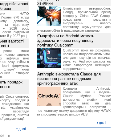
хвилини
лрд військової
6 році
Китайський автовиробник
Hongqi, преміальний бренд
-члени НАТО
концерну China FAW Group,
Україні €70 млрд
представив результати
кову допомогу,
випробувань нового
я та підготовку
прототипу акумулятора для
х у 2026 році.
електромобілів із надшвидкою зарядкою.
й обсяг підтримки
Смартфони на Android можуть
ти й у 2027 році.
здорожчати через нову цінову
ння вартості
політику Qualcomm
світі
Qualcomm поки не розкрила,
й ринок може
наскільки подорожчають чіпи,
я з новою хвилею
але для покупців це означає
чої інфляції вже
одне: усі Android-пристрої на
2026 року. Війни в
чіпах Snapdragon неминуче
а Ірані формують
подорожчають.
й шторм", який
обників і створює
Anthropic використала Claude для
в.
виявлення раніше невідомих
ють порядок
криптографічних атак
инного
Компанія Anthropic
повідомила, що її модель
Claude Mythos Preview
кий Союз оновлює
допомогла знайти нові
мпорту продукції
способи атак на два
о походження, що
криптографічні алгоритми -
від українських
постквантову схему цифрового підпису HAWK
рів перегляду
та спрощену версію шифру AES.
 процесів, систем
ої документації.
•
далі...
•
далі...
026 »