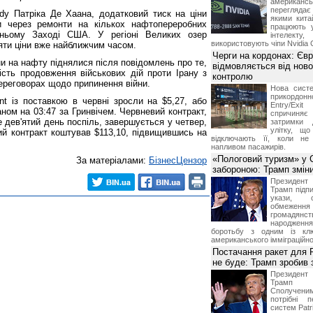
американ
перегляда
y Патріка Де Хаана, додатковий тиск на ціни
якими китай
и через ремонти на кількох нафтопереробних
працюють 
ньому Заході США. У регіоні Великих озер
інтелекту
використовують чіпи Nvidia 
няти ціни вже найближчим часом.
Черги на кордонах: Єв
ни на нафту піднялися після повідомлень про те,
відмовляється від ново
ть продовження військових дій проти Ірану з
контролю
ереговорах щодо припинення війни.
Нова систе
прикордон
t із поставкою в червні зросли на $5,27, або
Entry/Exi
аном на 03:47 за Гринвічем. Червневий контракт,
спричиня
 дев'ятий день поспіль, завершується у четвер,
затримки 
улітку, що
ий контракт коштував $113,10, підвищившись на
відключають її, коли не
напливом пасажирів.
«Пологовий туризм» у 
За матеріалами:
БізнесЦензор
забороною: Трамп змін
Президен
Трамп підпи
укази, 
обмежен
грома
народженн
боротьбу з одним із клю
американського імміграційн
Постачання ракет для Pa
не буде: Трамп зробив 
Президен
Трамп 
Сполучени
потрібні 
систем Patri