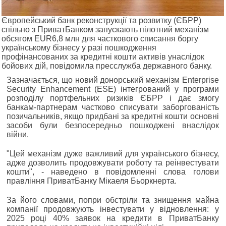
Європейський банк реконструкції та розвитку (ЄБРР)
спільно з ПриватБанком запускають пілотний механізм
обсягом EUR6,8 млн для часткового списання боргу
українському бізнесу у разі пошкодження
профінансованих за кредитні кошти активів унаслідок
бойових дій, повідомила пресслужба державного банку.
Зазначається, що новий донорський механізм Enterprise
Security Enhancement (ESE) інтегрований у програми
розподілу портфельних ризиків ЄБРР і дає змогу
банкам-партнерам частково списувати заборгованість
позичальників, якщо придбані за кредитні кошти основні
засоби були безпосередньо пошкоджені внаслідок
війни.
"Цей механізм дуже важливий для українського бізнесу,
адже дозволить продовжувати роботу та реінвестувати
кошти", - наведено в повідомленні слова голови
правління ПриватБанку Мікаеля Бьоркнерта.
За його словами, попри обстріли та знищення майна
компанії продовжують інвестувати у відновлення: у
2025 році 40% заявок на кредити в ПриватБанку