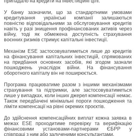
припадало на кредити на інвестиційні цілі.
У банку зазначили, що за стандартними умовами
кредитування українські компанії залишаються
повністю відповідальними за обслуговування кредитів
навіть у разі знищення профінансованих активів через
війну, тоді як обмежена доступність страхування
воєнних ризиків стримує капітальні інвестиції.
Механізм ESE застосовуватиметься лише до кредитів
на фінансування капітальних інвестицій, спрямованих
на придбання основних засобів, які згодом зазнали
пошкоджень унаслідок війни. На фінансування
оборотного капіталу він не поширюється.
Програма працюватиме разом з іншими механізмами
страхування та підтримки, але застосовуватиметься
лише у випадках, коли інших джерел компенсації немає.
Також передбачені мінімальні пороги пошкодження та
ліміти компенсації на рівні окремих проєктів.
До здійснення компенсаційних виплат кожна заявка в
межах ESE проходитиме перевірку та верифікацію
фінансовими установами-партнерами ЄБРР у
співпраці з ним або залученими консультантами.