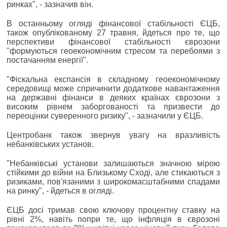
ринках", - зазначив він.
В останньому огляді фінансової стабільності ЄЦБ,
також опублікованому 27 травня, йдеться про те, що
перспективи фінансової стабільності єврозони
"формуються геоекономічним стресом та перебоями з
постачанням енергії".
"Фіскальна експансія в складному геоекономічному
середовищі може спричинити додаткове навантаження
на державні фінанси в деяких країнах єврозони з
високим рівнем заборгованості та призвести до
переоцінки суверенного ризику", - зазначили у ЄЦБ.
Центробанк також звернув увагу на вразливість
небанківських установ.
"Небанківські установи залишаються значною мірою
стійкими до війни на Близькому Сході, але стикаються з
ризиками, пов'язаними з широкомасштабними спадами
на ринку", - йдеться в огляді.
ЄЦБ досі тримав свою ключову процентну ставку на
рівні 2%, навіть попри те, що інфляція в єврозоні