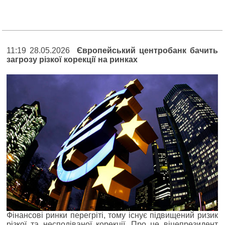
11:19 28.05.2026
Європейський центробанк бачить
загрозу різкої корекції на ринках
Фінансові ринки перегріті, тому існує підвищений ризик
різкої та несподіваної корекції. Про це віцепрезидент