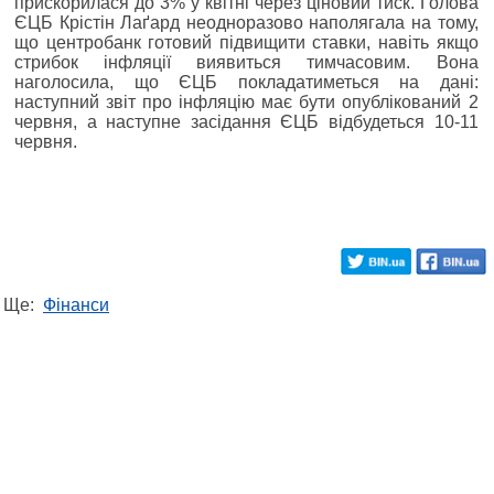
прискорилася до 3% у квітні через ціновий тиск. Голова
ЄЦБ Крістін Лаґард неодноразово наполягала на тому,
що центробанк готовий підвищити ставки, навіть якщо
стрибок інфляції виявиться тимчасовим. Вона
наголосила, що ЄЦБ покладатиметься на дані:
наступний звіт про інфляцію має бути опублікований 2
червня, а наступне засідання ЄЦБ відбудеться 10-11
червня.
Ще:
Фінанси