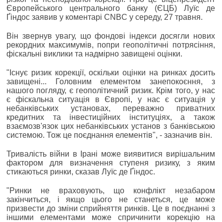
Європейського центрального банку (ЄЦБ) Луїс де
Ґіндос заявив у коментарі CNBC у середу, 27 травня.
Він звернув увагу, що фондові індекси досягли нових
рекордних максимумів, попри геополітичні потрясіння,
фіскальні виклики та надмірно завищені оцінки.
"Існує ризик корекції, оскільки оцінки на ринках досить
завищені... Головним елементом занепокоєння, з
нашого погляду, є геополітичний ризик. Крім того, у нас
є фіскальна ситуація в Європі, у нас є ситуація у
небанківських установах, переважно приватних
кредитних та інвестиційних інституціях, а також
взаємозв'язок цих небанківських установ з банківською
системою. Тож це поєднання елементів", - зазначив він.
Тривалість війни в Ірані може виявитися вирішальним
фактором для визначення ступеня ризику, з яким
стикаються ринки, сказав Луїс де Ґіндос.
"Ринки не враховують, що конфлікт незабаром
закінчиться, і якщо цього не станеться, це може
призвести до зміни сприйняття ринків. Це в поєднанні з
іншими елементами може спричинити корекцію на