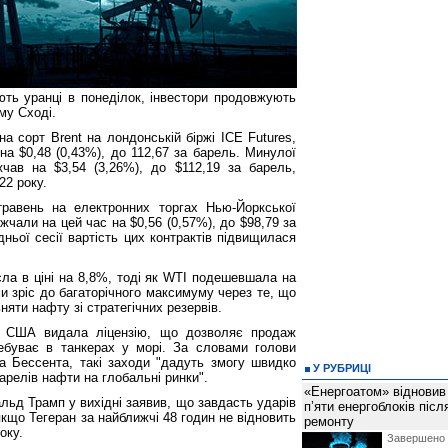
ють уранці в понеділок, інвестори продовжують
му Сході.
на сорт Brent на лондонській біржі ICE Futures,
 на $0,48 (0,43%), до 112,67 за барель. Минулої
жчав на $3,54 (3,26%), до $112,19 за барель,
22 року.
равень на електронних торгах Нью-Йоркської
жчали на цей час на $0,56 (0,57%), до $98,79 за
ньої сесії вартість цих контрактів підвищилася
ла в ціні на 8,8%, тоді як WTI подешевшала на
 зріс до багаторічного максимуму через те, що
яти нафту зі стратегічних резервів.
 США видала ліцензію, що дозволяє продаж
ебуває в танкерах у морі. За словами голови
а Бессента, такі заходи "дадуть змогу швидко
У РУБРИЦІ
арелів нафти на глобальні ринки".
«Енергоатом» відновив
ьд Трамп у вихідні заявив, що завдасть ударів
п’яти енергоблоків піс
якщо Тегеран за найближчі 48 годин не відновить
ремонту
оку.
Завершено 