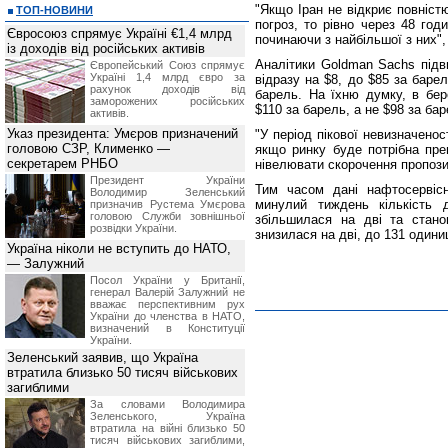
"Якщо Іран не відкриє повніст
ТОП-НОВИНИ
погроз, то рівно через 48 год
Євросоюз спрямує Україні €1,4 млрд
починаючи з найбільшої з них", 
із доходів від російських активів
Аналітики Goldman Sachs підви
Європейський Союз спрямує
Україні 1,4 млрд євро за
відразу на $8, до $85 за баре
рахунок доходів від
барель. На їхню думку, в бер
заморожених російських
$110 за барель, а не $98 за бар
активів.
Указ президента: Умєров призначений
"У період пікової невизначено
головою СЗР, Клименко —
якщо ринку буде потрібна пре
секретарем РНБО
нівелювати скорочення пропозиц
Президент України
Тим часом дані нафтосервісн
Володимир Зеленський
минулий тиждень кількість
призначив Pустема Умєрова
головою Служби зовнішньої
збільшилася на дві та стано
розвідки України.
знизилася на дві, до 131 одиниц
Україна ніколи не вступить до НАТО,
— Залужний
Посол України у Британії,
генерал Валерій Залужний не
вважає перспективним рух
України до членства в НАТО,
визначений в Конституції
України.
Зеленський заявив, що Україна
втратила близько 50 тисяч військових
загиблими
За словами Володимира
Зеленського, Україна
втратила на війні близько 50
тисяч військових загиблими,