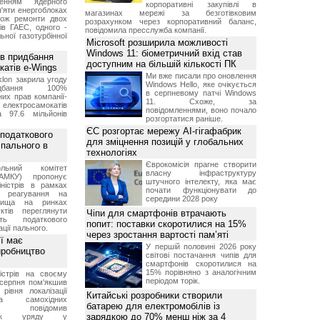
женням ядерного
корпоративні закупівлі в
'яти енергоблоках
магазинах мережі за безготівковим
кож ремонти двох
розрахунком через корпоративний баланс,
тів ГАЕС, одного -
повідомила пресслужба компанії.
ьної газотурбінної
Microsoft розширила можливості
Windows 11: біометричний вхід став
ив придбання
доступним на більшій кількості ПК
катів e-Wings
Ми вже писали про оновлення
lon закрила угоду
Windows Hello, яке очікується
бання 100%
в серпневому патчі Windows
их прав компанії-
11. Схоже, за
електросамокатів
повідомленнями, воно почало
а 97.6 мільйонів
розгортатися раніше.
ЄС розгортає мережу AI-гігафабрик
 податкового
для зміцнення позицій у глобальних
 пального в
технологіях
Єврокомісія прагне створити
ольний комітет
власну інфраструктуру
АМКУ) пропонує
штучного інтелекту, яка має
іністрів в рамках
почати функціонувати до
о реагування на
середини 2028 року
вища на ринках
ктів переглянути
Чіпи для смартфонів втрачають
ть податкового
попит: поставки скоротилися на 15%
ції пального.
через зростання вартості пам’яті
ї має
У першій половині 2026 року
иробництво
світові постачання чипів для
смартфонів скоротилися на
15% порівняно з аналогічним
ністрів на своєму
періодом торік.
 серпня пом'якшив
рівня локалізації
Китайські розробники створили
тва самохідних
батарею для електромобілів із
ів, повідомив
зарядкою до 70% менш ніж за 4
вник уряду у