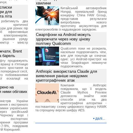
ичук.
хвилини
 списки
Китайський автовиробник
ури для
Hongqi, преміальний бренд
концерну China FAW Group,
та літа
представив результати
 робитимуть два
випробувань нового
 критичної
прототипу акумулятора для
ури для різних пір
електромобілів із надшвидкою зарядкою.
б ефективніше
Смартфони на Android можуть
и електроенергію.
здорожчати через нову цінову
 рішення уряду
ем'єр - міністр
політику Qualcomm
Qualcomm поки не розкрила,
чати, Brent
наскільки подорожчають чіпи,
за барель
але для покупців це означає
одне: усі Android-пристрої на
афту продовжують
чіпах Snapdragon неминуче
 вранці в п'ятницю
подорожчають.
вого зростання за
Anthropic використала Claude для
попередньої сесії,
ого побоюваннями
виявлення раніше невідомих
ї ескалації на
криптографічних атак
Компанія Anthropic
рено на
повідомила, що її модель
я ними обігових
Claude Mythos Preview
допомогла знайти нові
способи атак на два
іністрів України
криптографічні алгоритми -
ення з екстреного
постквантову схему цифрового підпису HAWK
римки українських
та спрощену версію шифру AES.
через російський
Чорному морі і
•
далі...
ня експортних
ирення програми
5-7-9%, повідомив
гій Корецький.