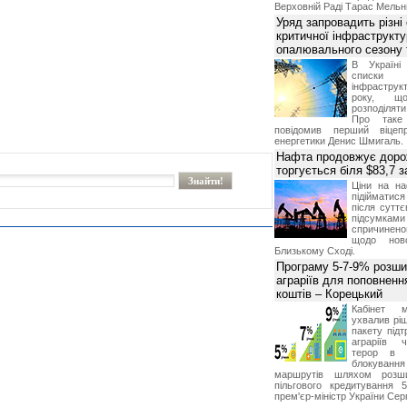
Верховній Раді Тарас Мельн
Уряд запровадить різні
критичної інфраструкт
опалювального сезону 
В Україні
списки
інфраструкт
року, що
розподілят
Про таке
повідомив перший віцепр
енергетики Денис Шмигаль.
Нафта продовжує дорож
торгується біля $83,7 
Ціни на н
підійматися
після суттє
підсумками 
спричинен
щодо ново
Близькому Сході.
Програму 5-7-9% розши
аграріїв для поповненн
коштів – Корецький
Кабінет м
ухвалив ріш
пакету підт
аграріїв 
терор в 
блокуван
маршрутів шляхом розш
пільгового кредитування 
прем'єр-міністр України Сер