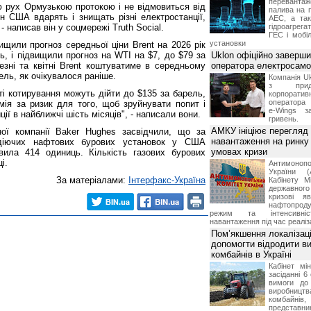
переванта
ю рух Ормузькою протокою і не відмовиться від
палива на п
ин США вдарять і знищать різні електростанції,
АЕС, а та
- написав він у соцмережі Truth Social.
гідроагрега
ГЕС і мобіл
установки
щили прогноз середньої ціни Brent на 2026 рік
ль, і підвищили прогноз на WTI на $7, до $79 за
Uklon офіційно заверш
езні та квітні Brent коштуватиме в середньому
оператора електросамо
ель, як очікувалося раніше.
Компанія Uk
з прид
сті котирування можуть дійти до $135 за барель,
корпоративн
оператора 
мія за ризик для того, щоб зруйнувати попит і
e-Wings з
ії в найближчі шість місяців", - написали вони.
гривень.
АМКУ ініціює перегляд
ої компанії Baker Hughes засвідчили, що за
навантаження на ринку
 діючих нафтових бурових установок у США
умовах кризи
вила 414 одиниць. Кількість газових бурових
і.
Антимоноп
України (
За матеріалами:
Інтерфакс-Україна
Кабінету М
державног
кризові я
нафтопроду
режим та інтенсивніс
навантаження під час реаліза
Пом’якшення локалізаці
допомогти відродити в
комбайнів в Україні
Кабінет мі
засіданні 6
вимоги до 
виробниц
комбайн
предста