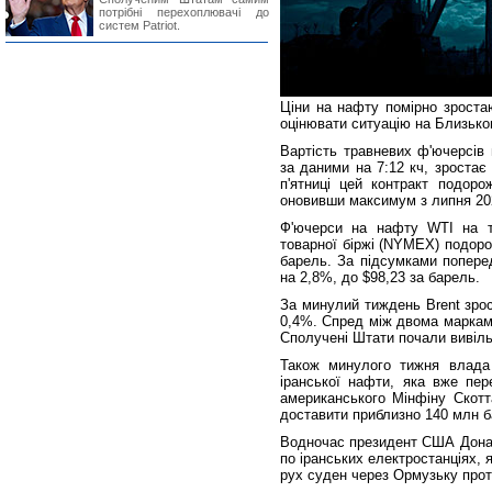
потрібні перехоплювачі до
систем Patriot.
Ціни на нафту помірно зроста
оцінювати ситуацію на Близько
Вартість травневих ф'ючерсів 
за даними на 7:12 кч, зростає
п'ятниці цей контракт подоро
оновивши максимум з липня 20
Ф'ючерси на нафту WTI на т
товарної біржі (NYMEX) подоро
барель. За підсумками поперед
на 2,8%, до $98,23 за барель.
За минулий тиждень Brent зрос
0,4%. Спред між двома марками
Сполучені Штати почали вивільн
Також минулого тижня влада
іранської нафти, яка вже пер
американського Мінфіну Скотт
доставити приблизно 140 млн б
Водночас президент США Донал
по іранських електростанціях, 
рух суден через Ормузьку прот