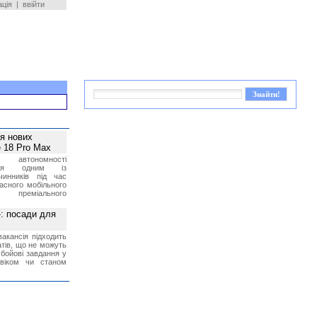
ація
|
ввійти
ея нових
 18 Pro Max
 автономності
ться одним із
чинників під час
асного мобільного
 преміального
»: посади для
акансія підходить
тів, що не можуть
бойові завдання у
 віком чи станом