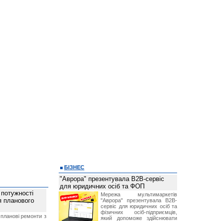
БІЗНЕС
"Аврора" презентувала B2B-сервіс
для юридичних осіб та ФОП
 потужності
Мережа мультимаркетів
ля планового
"Аврора" презентувала B2B-
сервіс для юридичних осіб та
фізичних осіб-підприємців,
планові ремонти з
який допоможе здійснювати