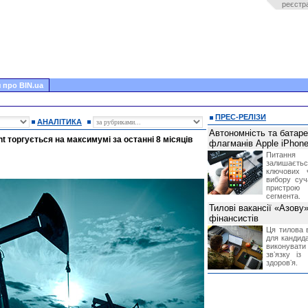
реєстр
 про BIN.ua
ПРЕС-РЕЛІЗИ
АНАЛІТИКА
Автономність та батар
t торгується на максимумі за останні 8 місяців
флагманів Apple iPhone
Питання
залишає
ключових 
вибору суч
пристрою
сегмента.
Тилові вакансії «Азову
фінансистів
Ця тилова в
для кандида
виконувати 
звʼязку із
здоровʼя.