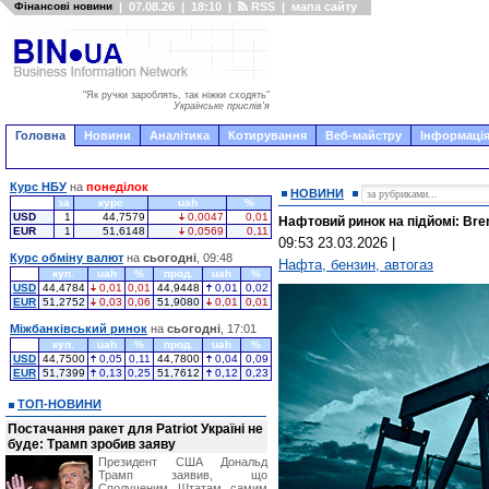
Фінансові новини
|
07.08.26
|
18:10
|
RSS
|
мапа сайту
"Як ручки зароблять, так ніжки сходять"
Українське прислів'я
Головна
Новини
Аналітика
Котирування
Веб-майстру
Інформація
Курс НБУ
на
понеділок
НОВИНИ
за
курс
uah
%
USD
1
44,7579
0,0047
0,01
Нафтовий ринок на підйомі: Bren
EUR
1
51,6148
0,0569
0,11
09:53 23.03.2026
|
Курс обміну валют
на
сьогодні
, 09:48
Нафта, бензин, автогаз
куп.
uah
%
прод.
uah
%
USD
44,4784
0,01
0,01
44,9448
0,01
0,02
EUR
51,2752
0,03
0,06
51,9080
0,01
0,01
Міжбанківський ринок
на
сьогодні
, 17:01
куп.
uah
%
прод.
uah
%
USD
44,7500
0,05
0,11
44,7800
0,04
0,09
EUR
51,7399
0,13
0,25
51,7612
0,12
0,23
ТОП-НОВИНИ
Постачання ракет для Patriot Україні не
буде: Трамп зробив заяву
Президент США Дональд
Трамп заявив, що
Сполученим Штатам самим