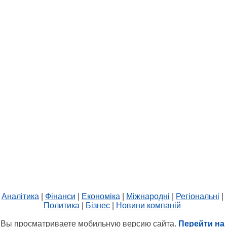
Аналітика
|
Фінанси
|
Економіка
|
Міжнародні
|
Регіональні
|
Политика
|
Бізнес
|
Новини компаній
Вы просматриваете мобильную версию сайта.
Перейти на