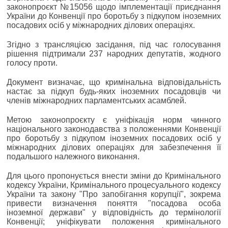
законопроєкт №15056 щодо імплементації приєднання
України до Конвенції про боротьбу з підкупом іноземних
посадових осіб у міжнародних ділових операціях.
Згідно з трансляцією засідання, під час голосування
рішення підтримали 237 народних депутатів, жодного
голосу проти.
Документ визначає, що кримінальна відповідальність
настає за підкуп будь-яких іноземних посадовців чи
членів міжнародних парламентських асамблей.
Метою законопроєкту є уніфікація норм чинного
національного законодавства з положеннями Конвенції
про боротьбу з підкупом іноземних посадових осіб у
міжнародних ділових операціях для забезпечення її
подальшого належного виконання.
Для цього пропонується внести зміни до Кримінального
кодексу України, Кримінального процесуального кодексу
України та закону "Про запобігання корупції", зокрема
привести визначення поняття "посадова особа
іноземної держави" у відповідність до термінології
Конвенції; уніфікувати положення кримінального